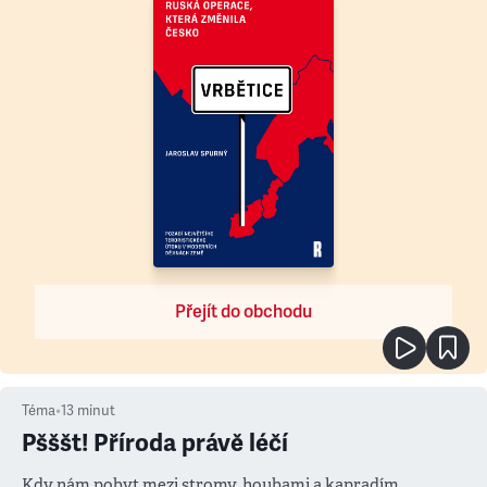
Přejít do obchodu
Téma
•
13
minut
Pšššt! Příroda právě léčí
Kdy nám pobyt mezi stromy, houbami a kapradím