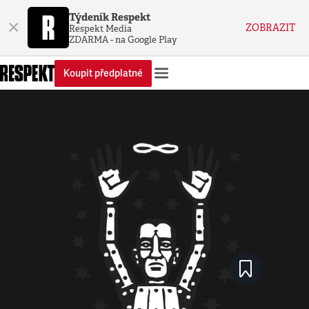
Týdeník Respekt
×
ZOBRAZIT
Respekt Media
ZDARMA - na Google Play
Koupit předplatné