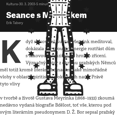
Kultura
•
30. 3. 2003
•
5
minut
Seance s Meyrinkem
Erik Tabery
K
dyž spisovatel Gustav Meyrink meditoval,
dokázala prý proudící energie roztřást dům
s takovou intenzitou, že hrozilo zřícení.
Význačný autor z okruhu pražských Němců
měl totiž kromě literárního nadání také mimořádné
vlohy v oblasti spiritismu a okultních nauk. Právě
tyto vlivy
v tvorbě a životě Gustava Meyrinka (1868–1932) zkoumá
nedávno vydaná biografie Bdělost, toť vše, kterou pod
svým literárním pseudonymem D. Ž. Bor sepsal pražský