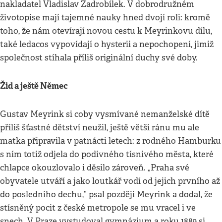
nakladatel Vladislav Zadrobílek. V dobrodružném
životopise mají tajemné nauky hned dvojí roli: kromě
toho, že nám otevírají novou cestu k Meyrinkovu dílu,
také ledacos vypovídají o hysterii a nepochopení, jimiž
společnost stíhala příliš originální duchy své doby.
Žid a ještě Němec
Gustav Meyrink si coby vysmívané nemanželské dítě
příliš šťastné dětství neužil, ještě větší ránu mu ale
matka připravila v patnácti letech: z rodného Hamburku
s ním totiž odjela do podivného tísnivého města, které
chlapce okouzlovalo i děsilo zároveň. „Praha své
obyvatele utváří a jako loutkář vodí od jejich prvního až
do posledního dechu,“ psal později Meyrink a dodal, že
stísněný pocit z české metropole se mu vracel i ve
snech. V Praze vystudoval gymnázium a roku 1889 si