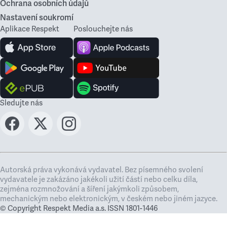
Ochrana osobních údajů
Nastavení soukromí
Aplikace Respekt
Poslouchejte nás
Sledujte nás
Autorská práva vykonává vydavatel. Bez písemného svolení
vydavatele je zakázáno jakékoli užití částí nebo celku díla,
zejména rozmnožování a šíření jakýmkoli způsobem,
mechanickým nebo elektronickým, v českém nebo jiném jazyce.
© Copyright Respekt Media a.s. ISSN 1801-1446