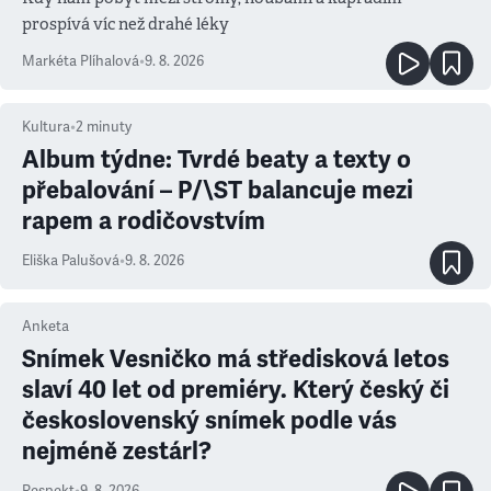
prospívá víc než drahé léky
Markéta Plíhalová
•
9. 8. 2026
Kultura
•
2
minuty
Album týdne: Tvrdé beaty a texty o
přebalování – P/\ST balancuje mezi
rapem a rodičovstvím
Eliška Palušová
•
9. 8. 2026
Anketa
Snímek Vesničko má středisková letos
slaví 40 let od premiéry. Který český či
československý snímek podle vás
nejméně zestárl?