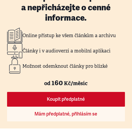
a nepřicházejte o cenné
informace.
Online přístup ke všem článkům a archivu
Články i v audioverzi a mobilní aplikaci
Možnost odemknout články pro blízké
160
od
Kč/měsíc
Koupit předplatné
Mám předplatné, přihlásím se