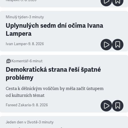
Respekt
•
9. 8. 2026
Minulý týden
•
3
minuty
Uplynulých sedm dní očima Ivana
Lampera
Ivan Lamper
•
9. 8. 2026
Komentář
•
6
minut
Demokratická strana řeší špatné
problémy
Cesta k dělnickým voličům by měla začít ústupem
od kulturních témat
Fareed Zakaria
•
9. 8. 2026
Jeden den v životě
•
3
minuty