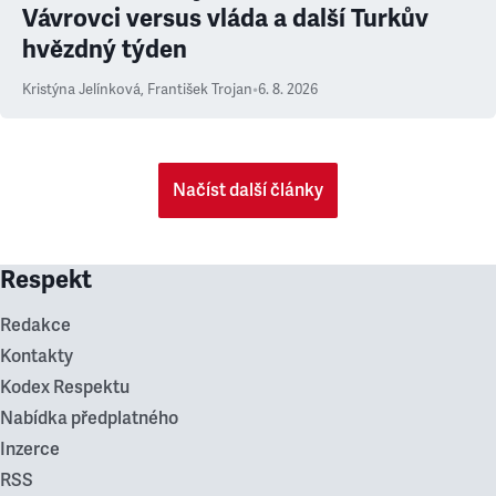
Vávrovci versus vláda a další Turkův
hvězdný týden
Kristýna Jelínková
,
František Trojan
•
6. 8. 2026
Načíst další články
Respekt
Redakce
Kontakty
Kodex Respektu
Nabídka předplatného
Inzerce
RSS