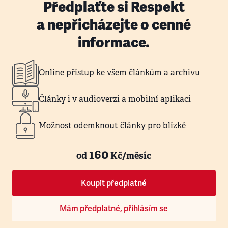
Předplaťte si Respekt
a nepřicházejte o cenné
informace.
Online přístup ke všem článkům a archivu
Články i v audioverzi a mobilní aplikaci
Možnost odemknout články pro blízké
160
od
Kč/měsíc
Koupit předplatné
Mám předplatné, přihlásím se