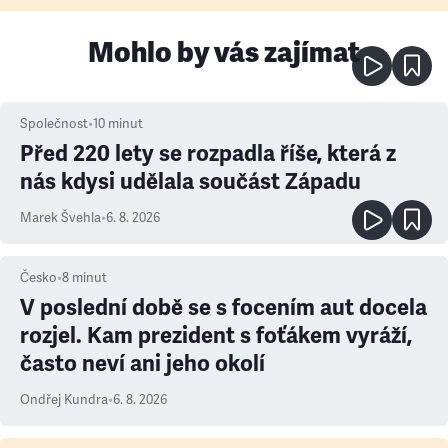
Mohlo by vás zajímat
Společnost
•
10
minut
Před 220 lety se rozpadla říše, která z
nás kdysi udělala součást Západu
Marek Švehla
•
6. 8. 2026
Česko
•
8
minut
V poslední době se s focením aut docela
rozjel. Kam prezident s foťákem vyráží,
často neví ani jeho okolí
Ondřej Kundra
•
6. 8. 2026