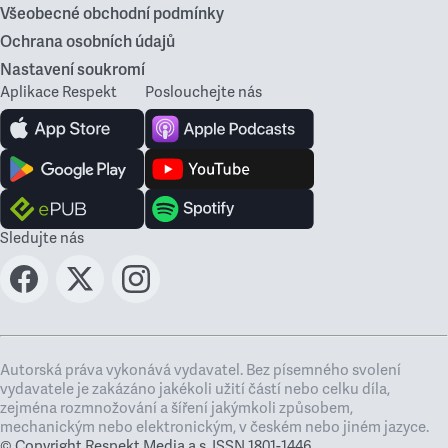
Všeobecné obchodní podmínky
Ochrana osobních údajů
Nastavení soukromí
Aplikace Respekt
Poslouchejte nás
Sledujte nás
Autorská práva vykonává vydavatel. Bez písemného svolení
vydavatele je zakázáno jakékoli užití částí nebo celku díla,
zejména rozmnožování a šíření jakýmkoli způsobem,
mechanickým nebo elektronickým, v českém nebo jiném jazyce.
© Copyright Respekt Media a.s. ISSN 1801-1446