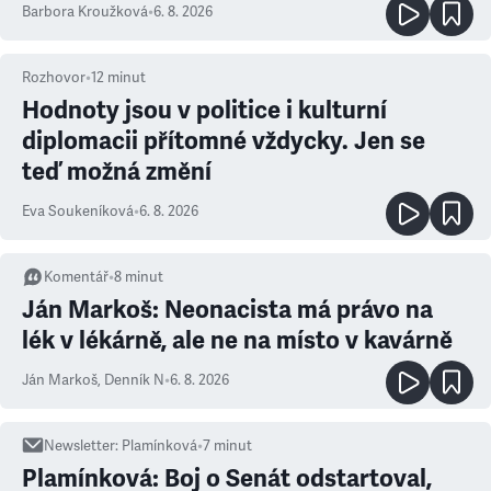
Barbora Kroužková
•
6. 8. 2026
Rozhovor
•
12
minut
Hodnoty jsou v politice i kulturní
diplomacii přítomné vždycky. Jen se
teď možná změní
Eva Soukeníková
•
6. 8. 2026
Komentář
•
8
minut
Ján Markoš: Neonacista má právo na
lék v lékárně, ale ne na místo v kavárně
Ján Markoš
,
Denník N
•
6. 8. 2026
Newsletter
:
Plamínková
•
7
minut
Plamínková: Boj o Senát odstartoval,