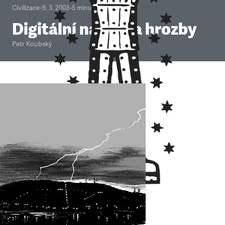
Civilizace
•
9. 3. 2003
•
5
minut
Digitální naděje a hrozby
Petr Koubský