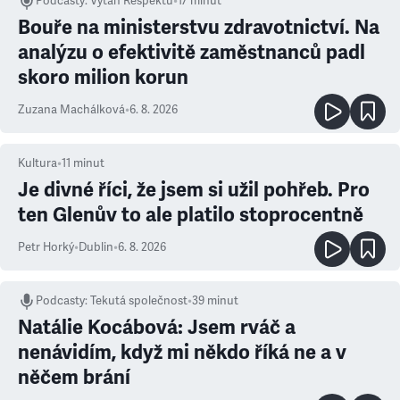
Podcasty
:
Výtah Respektu
•
17 minut
Bouře na ministerstvu zdravotnictví. Na
analýzu o efektivitě zaměstnanců padl
skoro milion korun
Zuzana Machálková
•
6. 8. 2026
Kultura
•
11
minut
Je divné říci, že jsem si užil pohřeb. Pro
ten Glenův to ale platilo stoprocentně
Petr Horký
•
Dublin
•
6. 8. 2026
Podcasty
:
Tekutá společnost
•
39 minut
Natálie Kocábová: Jsem rváč a
nenávidím, když mi někdo říká ne a v
něčem brání