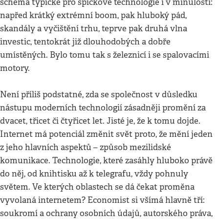
schéma typické pro špičkové technologie i v minulosti:
napřed krátký extrémní boom, pak hluboký pád,
skandály a vyčištění trhu, teprve pak druhá vlna
investic, tentokrát již dlouhodobých a dobře
umístěných. Bylo tomu tak s železnicí i se spalovacími
motory.
Není příliš podstatné, zda se společnost v důsledku
nástupu moderních technologií zásadněji promění za
dvacet, třicet či čtyřicet let. Jisté je, že k tomu dojde.
Internet má potenciál změnit svět proto, že mění jeden
z jeho hlavních aspektů – způsob mezilidské
komunikace. Technologie, které zasáhly hluboko právě
do něj, od knihtisku až k telegrafu, vždy pohnuly
světem. Ve kterých oblastech se dá čekat proměna
vyvolaná internetem? Economist si všímá hlavně tří:
soukromí a ochrany osobních údajů, autorského práva,