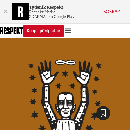
Týdeník Respekt
×
ZOBRAZIT
Respekt Media
ZDARMA - na Google Play
Koupit předplatné