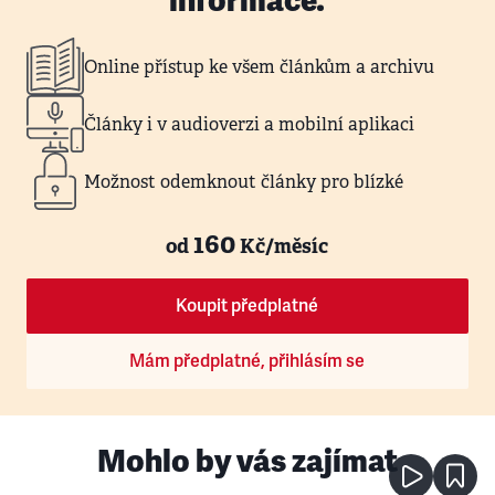
informace.
Online přístup ke všem článkům a archivu
Články i v audioverzi a mobilní aplikaci
Možnost odemknout články pro blízké
160
od
Kč/měsíc
Koupit předplatné
Mám předplatné, přihlásím se
Mohlo by vás zajímat