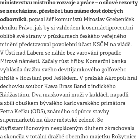
ministerstvu místního rozvoje a práce – o silové rezorty
se neucházíme, přestože i tam máme dost dobrých
odborníků
, popsal šéf komunistů Miroslav Grebeníček
deníku Právo, jak by si vzhledem k osmnáctiprocentní
oblibě své strany v průzkumech českého veřejného
mínění představoval povolební účast KSČM na vládě.
V Ústí nad Labem se náhle bez varování propadlo
Mírové náměstí. Začaly růst hřiby. Komerční banka
vyhlásila dražbu svého devítijamkového golfového
hřiště v Rozstání pod Ještědem. V pražské Akropoli hrál
dechovku soubor Kawa Brass Band z indického
Rádžastánu. Dva maskovaní muži v kuklách napadli
a zbili obuškem bývalého karlovarského primátora
Petra Keřku (ODS), známého odpůrce stavby
supermarketů na úkor městské zeleně. Se
čtyřistamilionovým nespláceným dluhem zkrachovala
a skončila v totální dražbě obecního majetku Rokytnice