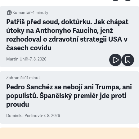
Komentář
•
4
minuty
Patříš před soud, doktůrku. Jak chápat
útoky na Anthonyho Fauciho, jenž
rozhodoval o zdravotní strategii USA v
časech covidu
Martin Uhlíř
•
7. 8. 2026
Zahraničí
•
11
minut
Pedro Sanchéz se nebojí ani Trumpa, ani
populistů. Španělský premiér jde proti
proudu
Dominika Perlínová
•
7. 8. 2026