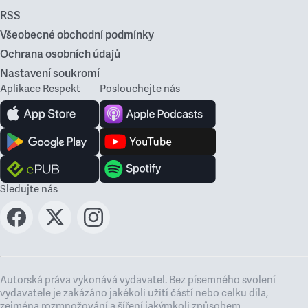
RSS
Všeobecné obchodní podmínky
Ochrana osobních údajů
Nastavení soukromí
Aplikace Respekt
Poslouchejte nás
Sledujte nás
Autorská práva vykonává vydavatel. Bez písemného svolení
vydavatele je zakázáno jakékoli užití částí nebo celku díla,
zejména rozmnožování a šíření jakýmkoli způsobem,