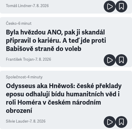
prioritu
Tomáš Lindner
•
7. 8. 2026
Česko
•
6
minut
Byla hvězdou ANO, pak ji skandál
připravil o kariéru. A teď jde proti
Babišově straně do voleb
František Trojan
•
7. 8. 2026
Společnost
•
4
minuty
Odysseus aka Hněwoš: české překlady
eposu odhalují bídu humanitních věd i
roli Homéra v českém národním
obrození
Silvie Lauder
•
7. 8. 2026