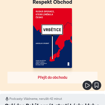
Respekt Obchod
Přejít do obchodu
Podcasty
:
Vládneme, nerušit
•
42 minut