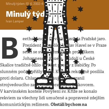
Minulý týden
•
10. 6. 2002
•
4
minuty
Minulý týden
Ivan Lamper
B
eethovenova Devátá uzavřela Pražské jaro.
Prezident republiky Václav Havel se v Praze
sešel se svým německým protějškem
Johannesem Rauem. V údolí u České
Skalice tradičně ožilo čtyřicet postav z Babičky. Po
slunném počasí přišly deště. Koruna rekordně posílila
proti dolaru. Chlapec kamenující vlak zranil
strojvedoucího za severomoravským Lískovcem.
V karvinském kostele Povýšení sv. Kříže se konalo
rekviem za všechny lidi umučené a popravené zdejším
Obstáli bychom na
komunistickým režimem.