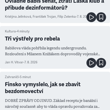
Ovládne Babiš senát, ztratí Láska klub a
přibude dezinformátorů?
Kristýna Jelínková
,
František Trojan
,
Filip Zelenka
•
7. 8. 2026
Kultura
•
4
minuty
Tři výstřely pro rebela
Babišova vláda pohřbila legendu undergroundu.
Rozloučení s Milanem Knížákem doprovodily vojenské
salvy i kritika pokrokářů
Jan H. Vitvar
•
7. 8. 2026
Zahraničí
•
5
minut
Finsko vymyslelo, jak se zbavit
bezdomovectví
DOBRÉ ZPRÁVY ODJINUD. Základ receptu je banální i
náročný současně: aby to vláda opravdu považovala za