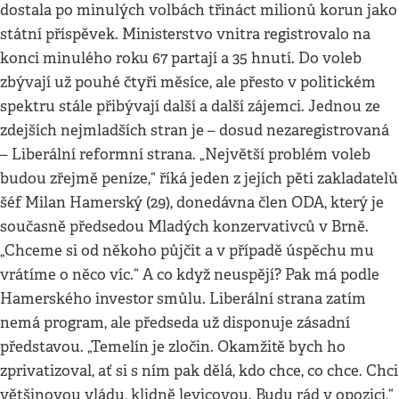
dostala po minulých volbách třináct milionů korun jako
státní příspěvek. Ministerstvo vnitra registrovalo na
konci minulého roku 67 partají a 35 hnutí. Do voleb
zbývají už pouhé čtyři měsíce, ale přesto v politickém
spektru stále přibývají další a další zájemci. Jednou ze
zdejších nejmladších stran je – dosud nezaregistrovaná
– Liberální reformní strana. „Největší problém voleb
budou zřejmě peníze,“ říká jeden z jejích pěti zakladatelů
šéf Milan Hamerský (29), donedávna člen ODA, který je
současně předsedou Mladých konzervativců v Brně.
„Chceme si od někoho půjčit a v případě úspěchu mu
vrátíme o něco víc.“ A co když neuspějí? Pak má podle
Hamerského investor smůlu. Liberální strana zatím
nemá program, ale předseda už disponuje zásadní
představou. „Temelín je zločin. Okamžitě bych ho
zprivatizoval, ať si s ním pak dělá, kdo chce, co chce. Chci
většinovou vládu, klidně levicovou. Budu rád v opozici,“