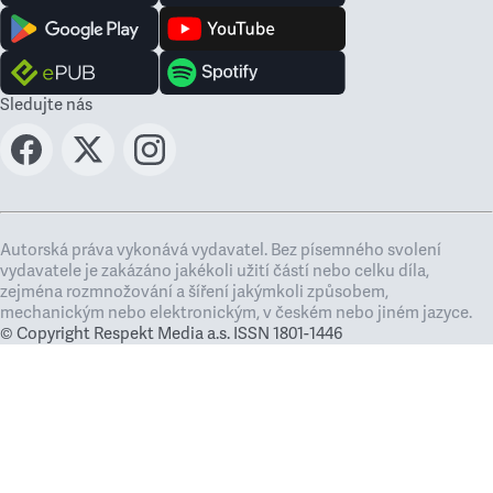
Sledujte nás
Autorská práva vykonává vydavatel. Bez písemného svolení
vydavatele je zakázáno jakékoli užití částí nebo celku díla,
zejména rozmnožování a šíření jakýmkoli způsobem,
mechanickým nebo elektronickým, v českém nebo jiném jazyce.
© Copyright Respekt Media a.s. ISSN 1801-1446