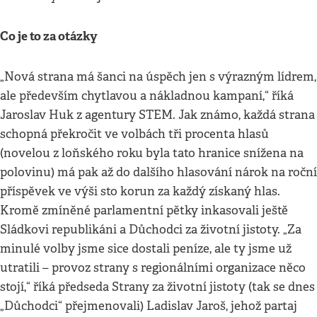
Co je to za otázky
„Nová strana má šanci na úspěch jen s výrazným lídrem,
ale především chytlavou a nákladnou kampaní,“ říká
Jaroslav Huk z agentury STEM. Jak známo, každá strana
schopná překročit ve volbách tři procenta hlasů
(novelou z loňského roku byla tato hranice snížena na
polovinu) má pak až do dalšího hlasování nárok na roční
příspěvek ve výši sto korun za každý získaný hlas.
Kromě zmíněné parlamentní pětky inkasovali ještě
Sládkovi republikáni a Důchodci za životní jistoty. „Za
minulé volby jsme sice dostali peníze, ale ty jsme už
utratili – provoz strany s regionálními organizace něco
stojí,“ říká předseda Strany za životní jistoty (tak se dnes
„Důchodci“ přejmenovali) Ladislav Jaroš, jehož partaj