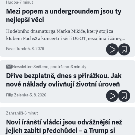
Hudba
•
7
minut
Mezi popem a undergroundem jsou ty
nejlepší věci
Hudebního dramaturga Marka Mikiče, který stojí za
klubem Fuchs2 a koncertní sérií UGOT, nezajímají žánry,
ale atmosféra
Pavel Turek
•
5. 8. 2026
Newsletter
:
Sečteno, podtrženo
•
3
minuty
Dříve bezplatně, dnes s přirážkou. Jak
nové náklady ovlivňují životní úroveň
Filip Zelenka
•
5. 8. 2026
Zahraničí
•
6
minut
Noví íránští vládci jsou odvážnější než
jejich zabití předchůdci – a Trump si