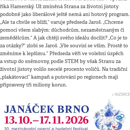
říká Hamerský. Už zmíněná Strana za životní jistoty
podobně jako liberálové ještě nemá ani hotový program.
„Ale ta chvíle se blíží,“ varuje předseda Jaroš. „Chceme
pomoci všem slabým: důchodcům, nezaměstnaným či
zemědělcům.“ A jak chtějí svého ideálu docílit? „Co je to
za otázky?“ zlobí se Jaroš. „Vše souvisí se vším. Prostě to
změníme k lepšímu.“ Předseda věří ve volební úspěch
a vstup do sněmovny, podle STEM by však Stranu za
životní jistoty volilo necelé procento voličů. Na tradiční
„plakátovací“ kampaň a putování po regionech mají
připraveny tři miliony korun.
↓ INZERCE