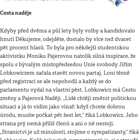
Cesta naděje
Kdyby před dvěma a půl lety byly volby a kandidovalo
hnutí Děkujeme, odejděte, dostalo by více než dvacet
pět procent hlasů. To byla pro někdejší studentskou
aktivistku Moniku Pajerovou natolik silná inspirace, že
spolu s bývalým místopředsedou Unie svobody Jiřím
Lobkowiczem začala stavět novou partaj. Loni těsně
před registrací se ale nepohodli a každý se do
parlamentu vydal na vlastní pěst. Lobkowicz má Cestu
změny a Pajerová Naději. „Lidé chtějí změnit politickou
situaci a já to vidím jako vinař: když chcete dobrou
úrodu, musíte počkat pět šest let,“ říká Lobkowicz. Jeho
strana prý nemá příliš členů a ani o ně nestojí.
„Stranictví je už minulostí, stojíme o sympatizanty,“ říká