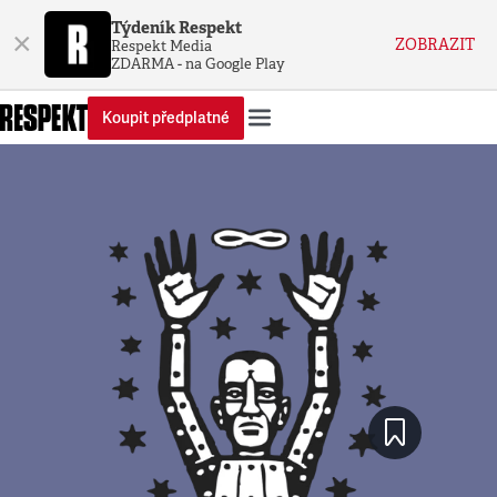
Týdeník Respekt
×
ZOBRAZIT
Respekt Media
ZDARMA - na Google Play
Koupit předplatné