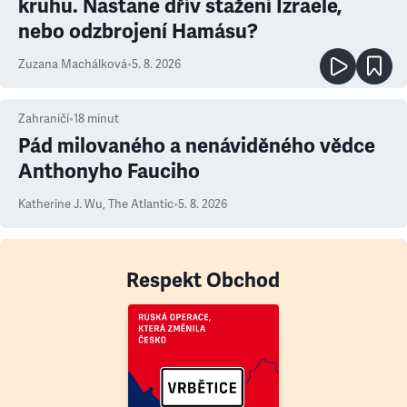
kruhu. Nastane dřív stažení Izraele,
nebo odzbrojení Hamásu?
Zuzana Machálková
•
5. 8. 2026
Zahraničí
•
18
minut
Pád milovaného a nenáviděného vědce
Anthonyho Fauciho
Katherine J. Wu
,
The Atlantic
•
5. 8. 2026
Respekt Obchod