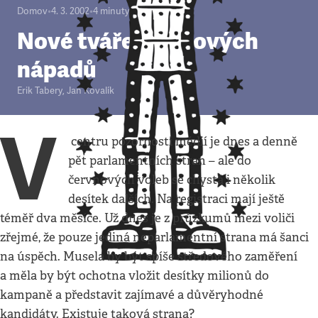
Domov
•
4. 3. 2002
•
4
minuty
Nové tváře bez nových
nápadů
Erik Tabery
,
Jan Kovalík
V
centru pozornosti médií je dnes a denně
pět parlamentních stran – ale do
červnových voleb se chystá i několik
desítek dalších. Na registraci mají ještě
téměř dva měsíce. Už dnes je z průzkumů mezi voliči
zřejmé, že pouze jediná neparlamentní strana má šanci
na úspěch. Musela by být spíše středového zaměření
a měla by být ochotna vložit desítky milionů do
kampaně a představit zajímavé a důvěryhodné
kandidáty. Existuje taková strana?