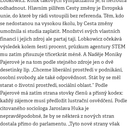
Lobkowicz. Kolik takových sympatizantů je, si netroufá
odhadnout. Hlavním pilířem Cesty změny je Evropská
unie, do které by rádi vstoupili bez referenda. Těm, kdo
se nedostanou na vysokou školu, by Cesta změny
umožnila si studia zaplatit. Množství svých vlastních
financí i jejich zdroj ale partaj tají. Lobkowicz očekává
výsledek kolem šesti procent, průzkum agentury STEM
mu zatím přisuzuje třicetkrát méně. A Naděje Moniky
Pajerové je na tom podle stejného zdroje jen o dvě
desetinky líp. „Chceme liberální prostředí v podnikání,
osobní svobody, ale také odpovědnost. Stát by se měl
starat o životní prostředí, sociální oblast.“ Podle
Pajerové má zatím strana stovky členů a přísný kodex:
každý zájemce musí předložit lustrační osvědčení. Podle
citovaného sociologa Jaroslava Huka je
nepravděpodobné, že by se některá z nových stran
dostala přímo do parlamentu. „Tyto nové strany však