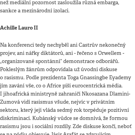
než mediální pozornost zasloužila různá embarga,
sankce a mezinárodní izolaci.
Achille Lauro II
Na konferenci tedy nechyběl ani Castrův nekonečný
projev, ani nářky diktátorů, ani - řečeno s Orwellem -
„organizované spontánní“ demonstrace odborářů.
Pokleslým žánrům odpovídala už úvodní diskuse
o rasismu. Podle prezidenta Toga Gnassingbe Eyademy
jím zavání vše, co o Africe píší eurocentrická média.
I jihoafrická ministryně zahraničí Nkosazana Dlamini-
Zumová vidí rasismus všude, nejvíc v privátním
sektoru, který její vláda sedmý rok torpéduje pozitivní
diskriminací. Kubánský vůdce se domnívá, že formou
rasismu jsou i sociální rozdíly. Zde diskuse končí, neboť
se na pódiu objevuje Jásir Arafát se zdrcujícím