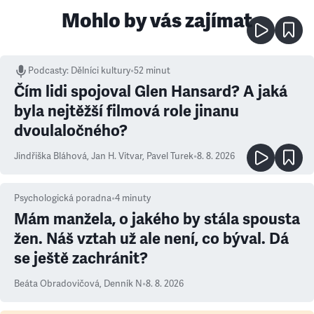
Mohlo by vás zajímat
Podcasty
:
Dělníci kultury
•
52 minut
Čím lidi spojoval Glen Hansard? A jaká
byla nejtěžší filmová role jinanu
dvoulaločného?
Jindřiška Bláhová
,
Jan H. Vitvar
,
Pavel Turek
•
8. 8. 2026
Psychologická poradna
•
4
minuty
Mám manžela, o jakého by stála spousta
žen. Náš vztah už ale není, co býval. Dá
se ještě zachránit?
Beáta Obradovičová
,
Denník N
•
8. 8. 2026