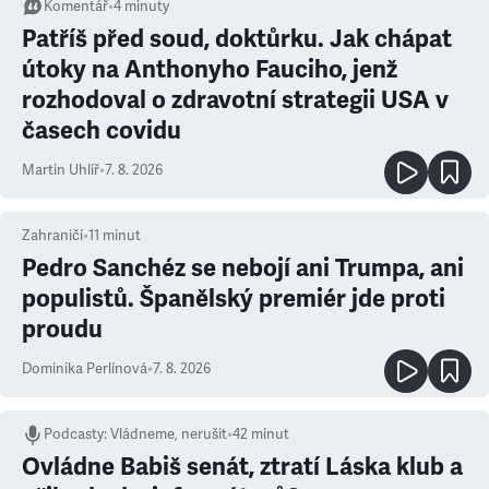
Komentář
•
4
minuty
Patříš před soud, doktůrku. Jak chápat
útoky na Anthonyho Fauciho, jenž
rozhodoval o zdravotní strategii USA v
časech covidu
Martin Uhlíř
•
7. 8. 2026
Zahraničí
•
11
minut
Pedro Sanchéz se nebojí ani Trumpa, ani
populistů. Španělský premiér jde proti
proudu
Dominika Perlínová
•
7. 8. 2026
Podcasty
:
Vládneme, nerušit
•
42 minut
Ovládne Babiš senát, ztratí Láska klub a