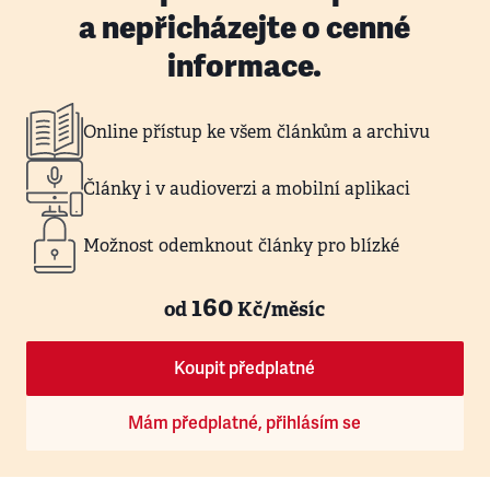
a nepřicházejte o cenné
informace.
Online přístup ke všem článkům a archivu
Články i v audioverzi a mobilní aplikaci
Možnost odemknout články pro blízké
160
od
Kč/měsíc
Koupit předplatné
Mám předplatné, přihlásím se