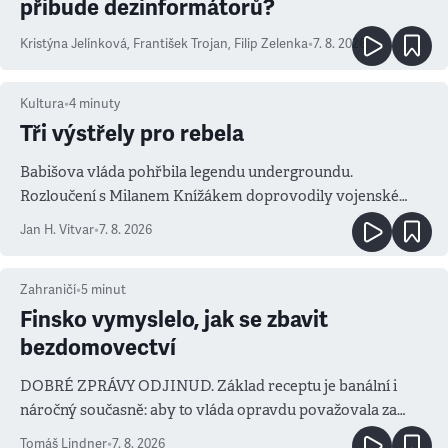
přibude dezinformátorů?
Kristýna Jelínková
,
František Trojan
,
Filip Zelenka
•
7. 8. 2026
Kultura
•
4
minuty
Tři výstřely pro rebela
Babišova vláda pohřbila legendu undergroundu.
Rozloučení s Milanem Knížákem doprovodily vojenské
salvy i kritika pokrokářů
Jan H. Vitvar
•
7. 8. 2026
Zahraničí
•
5
minut
Finsko vymyslelo, jak se zbavit
bezdomovectví
DOBRÉ ZPRÁVY ODJINUD. Základ receptu je banální i
náročný současně: aby to vláda opravdu považovala za
prioritu
Tomáš Lindner
•
7. 8. 2026