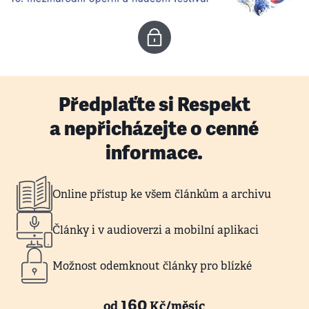
Předplaťte si Respekt
a nepřicházejte o cenné
informace.
Online přístup ke všem článkům a archivu
Články i v audioverzi a mobilní aplikaci
Možnost odemknout články pro blízké
160
od
Kč/měsíc