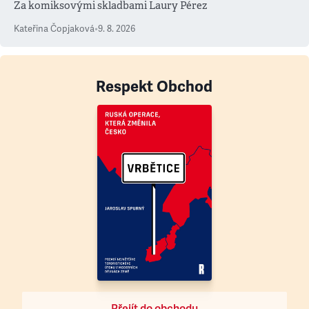
Za komiksovými skladbami Laury Pérez
Kateřina Čopjaková
•
9. 8. 2026
Respekt Obchod