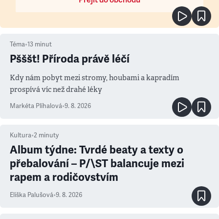
Přejít do obchodu
Téma
•
13
minut
Pšššt! Příroda právě léčí
Kdy nám pobyt mezi stromy, houbami a kapradím
prospívá víc než drahé léky
Markéta Plíhalová
•
9. 8. 2026
Kultura
•
2
minuty
Album týdne: Tvrdé beaty a texty o
přebalování – P/\ST balancuje mezi
rapem a rodičovstvím
Eliška Palušová
•
9. 8. 2026