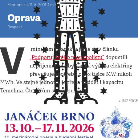
Ekonomika
•
11. 6. 2001
•
1
minuta
Oprava
Respekt
V
minulém Respektu jsme se v článku
„Podporuj svého monopolistu”
dopustili
nepříjemné chyby. Česká výroba elektřiny
převyšuje spotřebu o 2–3 tisíce MW, nikoli
MWh. Ve stejné jednotce je třeba uvádět i kapacitu
Temelína. Čtenářům se omlouváme.
↓ INZERCE