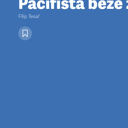
Pacifista beze 
Filip Tesař