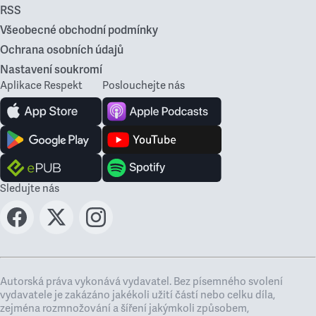
RSS
Všeobecné obchodní podmínky
Ochrana osobních údajů
Nastavení soukromí
Aplikace Respekt
Poslouchejte nás
Sledujte nás
Autorská práva vykonává vydavatel. Bez písemného svolení
vydavatele je zakázáno jakékoli užití částí nebo celku díla,
zejména rozmnožování a šíření jakýmkoli způsobem,