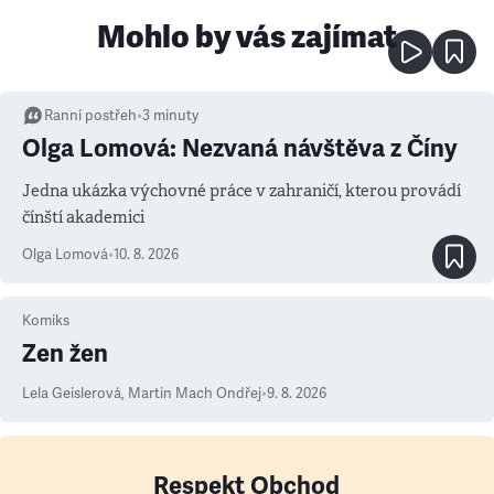
Mohlo by vás zajímat
Ranní postřeh
•
3
minuty
Olga Lomová: Nezvaná návštěva z Číny
Jedna ukázka výchovné práce v zahraničí, kterou provádí
čínští akademici
Olga Lomová
•
10. 8. 2026
Komiks
Zen žen
Lela Geislerová
,
Martin Mach Ondřej
•
9. 8. 2026
Respekt Obchod