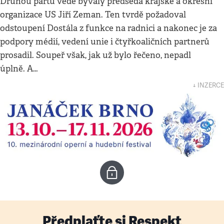
Druhou partu vede bývalý předseda krajské a okresní
organizace US Jiří Zeman. Ten tvrdě požadoval
odstoupení Dostála z funkce na radnici a nakonec je za
podpory médií, vedení unie i čtyřkoaličních partnerů
prosadil. Soupeř však, jak už bylo řečeno, nepadl
úplně. A…
↓ INZERCE
Předplaťte si Respekt