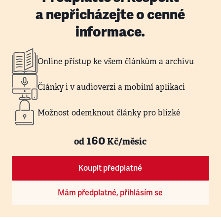
a nepřicházejte o cenné
informace.
Online přístup ke všem článkům a archivu
Články i v audioverzi a mobilní aplikaci
Možnost odemknout články pro blízké
160
od
Kč/měsíc
Koupit předplatné
Mám předplatné, přihlásím se