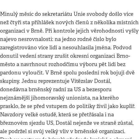
Minulý měsíc do sekretariátu Unie svobody došlo více
než čtyři sta přihlášek nových členů z několika místních
organizací v Brně. Při kontrole jejich věrohodnosti vyšly
najevo nesrovnalosti: na jedno rodné číslo bylo
zaregistrováno více lidí a nesouhlasila jména. Podvod
donutil vedení strany zrušit okresní organizaci Brno-
město a navrhnout rozhodčímu výboru pět lidí bez
pardonu vyloučit. V Brně spolu poslední rok bojují dvě
skupiny. Jednu reprezentuje Vítězslav Dostál,
donedávna brněnský radní za US a bezesporu
nejznámější jihomoravský unionista, na kterého
prasklo, že se před vstupem do politiky živil jako kuplíř.
Navzdory velké ostudě, která se přetřásala i na
březnovém sjezdu US, Dostál nejenže ve straně zůstal,
ale podržel si svůj velký vliv v brněnské organizaci.