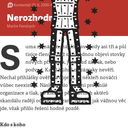
Komentář
•
19. 6. 2000
•
4
minuty
Nerozhodnost
Martin Fendrych
S
uma sumárum má Unie svobody asi tři a půl
tisíce členů. Když se najednou objeví stovky
nových přihlášek, je to buď zázrak, nebo
podvod. Karel Kühnl na zázraky nevěří.
Nechal přihlášky ověřit, a objevil, že někteří nováčci
vůbec neexistují. Následovalo zrušení provinilé
organizace a tlak, po kterém pět hlavních aktérů
skandálu raději odešlo ze strany. Na to, o jak vážnou věc
jde, však přišlo řešení hodně pozdě.
Kdo s koho