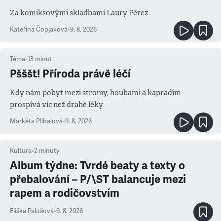
Za komiksovými skladbami Laury Pérez
Kateřina Čopjaková
•
9. 8. 2026
Téma
•
13
minut
Pšššt! Příroda právě léčí
Kdy nám pobyt mezi stromy, houbami a kapradím
prospívá víc než drahé léky
Markéta Plíhalová
•
9. 8. 2026
Kultura
•
2
minuty
Album týdne: Tvrdé beaty a texty o
přebalování – P/\ST balancuje mezi
rapem a rodičovstvím
Eliška Palušová
•
9. 8. 2026