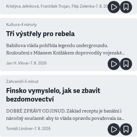
Kristýna Jelínková
,
František Trojan
,
Filip Zelenka
•
7. 8. 2026
Kultura
•
4
minuty
Tři výstřely pro rebela
Babišova vláda pohřbila legendu undergroundu.
Rozloučení s Milanem Knížákem doprovodily vojenské
salvy i kritika pokrokářů
Jan H. Vitvar
•
7. 8. 2026
Zahraničí
•
5
minut
Finsko vymyslelo, jak se zbavit
bezdomovectví
DOBRÉ ZPRÁVY ODJINUD. Základ receptu je banální i
náročný současně: aby to vláda opravdu považovala za
prioritu
Tomáš Lindner
•
7. 8. 2026