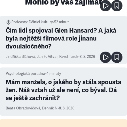
Mohlo by vás zajímat
Podcasty
:
Dělníci kultury
•
52 minut
Čím lidi spojoval Glen Hansard? A jaká
byla nejtěžší filmová role jinanu
dvoulaločného?
Jindřiška Bláhová
,
Jan H. Vitvar
,
Pavel Turek
•
8. 8. 2026
Psychologická poradna
•
4
minuty
Mám manžela, o jakého by stála spousta
žen. Náš vztah už ale není, co býval. Dá
se ještě zachránit?
Beáta Obradovičová
,
Denník N
•
8. 8. 2026