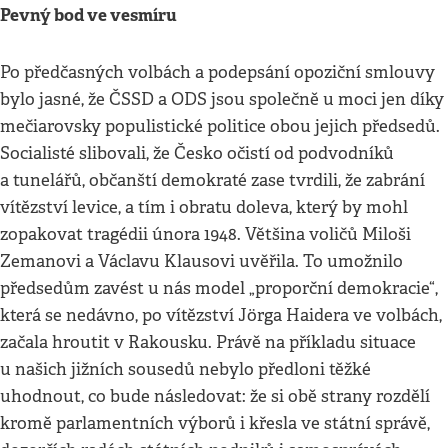
Pevný bod ve vesmíru
Po předčasných volbách a podepsání opoziční smlouvy
bylo jasné, že ČSSD a ODS jsou společně u moci jen díky
mečiarovsky populistické politice obou jejich předsedů.
Socialisté slibovali, že Česko očistí od podvodníků
a tunelářů, občanští demokraté zase tvrdili, že zabrání
vítězství levice, a tím i obratu doleva, který by mohl
zopakovat tragédii února 1948. Většina voličů Miloši
Zemanovi a Václavu Klausovi uvěřila. To umožnilo
předsedům zavést u nás model „proporční demokracie“,
která se nedávno, po vítězství Jörga Haidera ve volbách,
začala hroutit v Rakousku. Právě na příkladu situace
u našich jižních sousedů nebylo předloni těžké
uhodnout, co bude následovat: že si obě strany rozdělí
kromě parlamentních výborů i křesla ve státní správě,