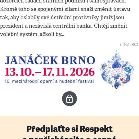
dozorčích radách státních podniků i samosprávách.
Kromě toho se spojenými silami snaží změnit ústavu
tak, aby oslabily své ústřední protivníky, jimiž jsou
prezident a nezávislá centrální banka. Chtějí změnit
volební systém, ačkoli by…
↓ INZERCE
Předplaťte si Respekt