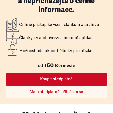
a nepřicházejte o cenné
informace.
Online přístup ke všem článkům a archivu
Články i v audioverzi a mobilní aplikaci
Možnost odemknout články pro blízké
160
od
Kč/měsíc
Koupit předplatné
Mám předplatné, přihlásím se