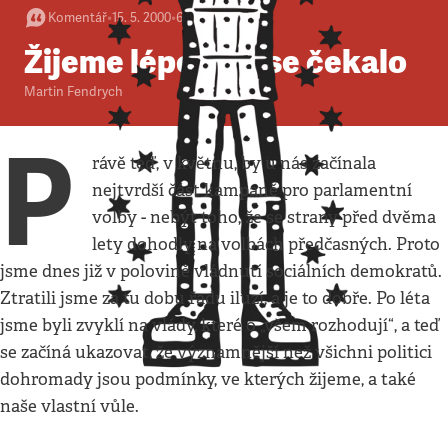
Komentář
•
15. 5. 2000
•
6
minut
Žijeme lépe, než se čekalo
Martin Fendrych
P
rávě teď, v květnu, by u nás začínala
nejtvrdší část kampaně pro parlamentní
volby - nebýt toho, že se strany před dvěma
lety dohodly na volbách předčasných. Proto
jsme dnes již v polovině vládnutí sociálních demokratů.
Ztratili jsme za tu dobu řadu iluzí, a je to dobře. Po léta
jsme byli zvyklí na vlády, které o „všem rozhodují“, a teď
se začíná ukazovat, že významnější než všichni politici
dohromady jsou podmínky, ve kterých žijeme, a také
naše vlastní vůle.