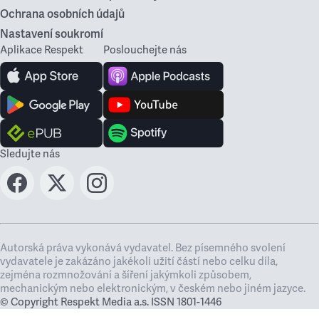
Ochrana osobních údajů
Nastavení soukromí
Aplikace Respekt
Poslouchejte nás
Sledujte nás
Autorská práva vykonává vydavatel. Bez písemného svolení
vydavatele je zakázáno jakékoli užití částí nebo celku díla,
zejména rozmnožování a šíření jakýmkoli způsobem,
mechanickým nebo elektronickým, v českém nebo jiném jazyce.
© Copyright Respekt Media a.s. ISSN 1801-1446