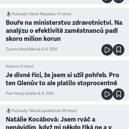
Podcasty
:
Výtah Respektu
•
17 minut
Bouře na ministerstvu zdravotnictví. Na
analýzu o efektivitě zaměstnanců padl
skoro milion korun
Zuzana Machálková
•
6. 8. 2026
Kultura
•
11
minut
Je divné říci, že jsem si užil pohřeb. Pro
ten Glenův to ale platilo stoprocentně
Petr Horký
•
Dublin
•
6. 8. 2026
Podcasty
:
Tekutá společnost
•
39 minut
Natálie Kocábová: Jsem rváč a
nenávidím, když mi někdo říká ne a v