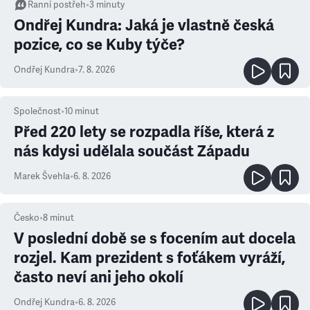
Ranní postřeh
•
3
minuty
Ondřej Kundra: Jaká je vlastně česká
pozice, co se Kuby týče?
Ondřej Kundra
•
7. 8. 2026
Společnost
•
10
minut
Před 220 lety se rozpadla říše, která z
nás kdysi udělala součást Západu
Marek Švehla
•
6. 8. 2026
Česko
•
8
minut
V poslední době se s focením aut docela
rozjel. Kam prezident s foťákem vyráží,
často neví ani jeho okolí
Ondřej Kundra
•
6. 8. 2026