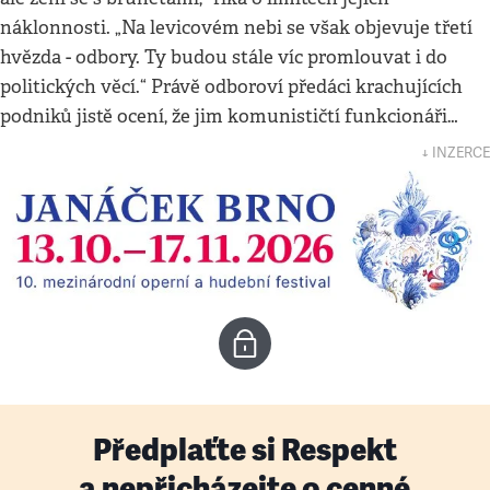
náklonnosti. „Na levicovém nebi se však objevuje třetí
hvězda - odbory. Ty budou stále víc promlouvat i do
politických věcí.“ Právě odboroví předáci krachujících
podniků jistě ocení, že jim komunističtí funkcionáři…
↓ INZERCE
Předplaťte si Respekt
a nepřicházejte o cenné