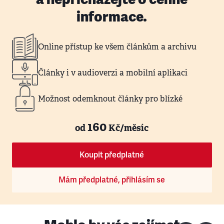
informace.
Online přístup ke všem článkům a archivu
Články i v audioverzi a mobilní aplikaci
Možnost odemknout články pro blízké
160
od
Kč/měsíc
Koupit předplatné
Mám předplatné, přihlásím se