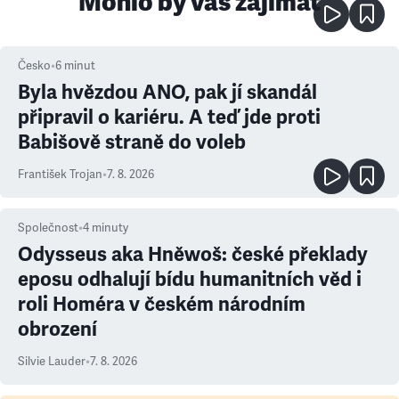
Mohlo by vás zajímat
Česko
•
6
minut
Byla hvězdou ANO, pak jí skandál
připravil o kariéru. A teď jde proti
Babišově straně do voleb
František Trojan
•
7. 8. 2026
Společnost
•
4
minuty
Odysseus aka Hněwoš: české překlady
eposu odhalují bídu humanitních věd i
roli Homéra v českém národním
obrození
Silvie Lauder
•
7. 8. 2026