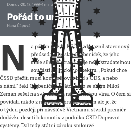
Domov
•
20. 12. 1999
•
4
minuty
Pořád to umíme
Hana Čápová
N
a pátém sjezdu KSČM zdůraznil staronový
předseda Miroslav Grebeníček, že jeho
stále silnější strana už je nepostradatelnou
součástí politického spektra. „Pokud chce
ČSSD přežít, musí komunikovat buď s ODS, a nebo
s námi,“ řekl Grebeníček. Krátce nato se s ním Miloš
Zeman sešel na své chalupě nad sklenkou vína. O čem si
povídali, nikdo z nich neprozradil. Faktem ale je, že
o týden později při návštěvě Vietnamu stvrdil premiér
dodávku deseti lokomotiv z podniku ČKD Dopravní
systémy. Dal tedy státní záruku smlouvě