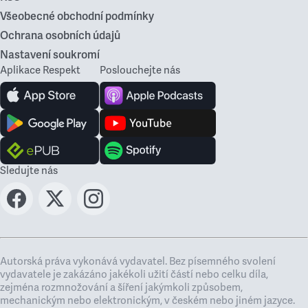
Všeobecné obchodní podmínky
Ochrana osobních údajů
Nastavení soukromí
Aplikace Respekt
Poslouchejte nás
Sledujte nás
Autorská práva vykonává vydavatel. Bez písemného svolení
vydavatele je zakázáno jakékoli užití částí nebo celku díla,
zejména rozmnožování a šíření jakýmkoli způsobem,
mechanickým nebo elektronickým, v českém nebo jiném jazyce.