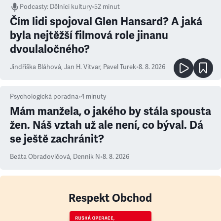
Podcasty
:
Dělníci kultury
•
52 minut
Čím lidi spojoval Glen Hansard? A jaká
byla nejtěžší filmová role jinanu
dvoulaločného?
Jindřiška Bláhová
,
Jan H. Vitvar
,
Pavel Turek
•
8. 8. 2026
Psychologická poradna
•
4
minuty
Mám manžela, o jakého by stála spousta
žen. Náš vztah už ale není, co býval. Dá
se ještě zachránit?
Beáta Obradovičová
,
Denník N
•
8. 8. 2026
Respekt Obchod