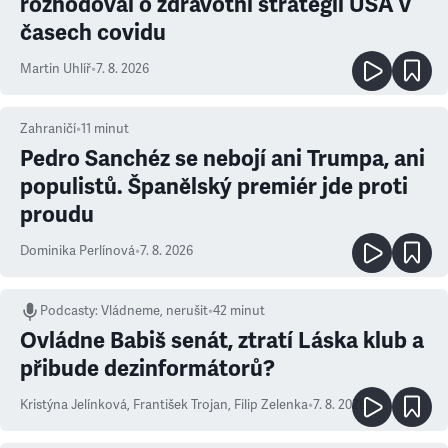
rozhodoval o zdravotní strategii USA v
časech covidu
Martin Uhlíř
•
7. 8. 2026
Zahraničí
•
11
minut
Pedro Sanchéz se nebojí ani Trumpa, ani
populistů. Španělský premiér jde proti
proudu
Dominika Perlínová
•
7. 8. 2026
Podcasty
:
Vládneme, nerušit
•
42 minut
Ovládne Babiš senát, ztratí Láska klub a
přibude dezinformátorů?
Kristýna Jelínková
,
František Trojan
,
Filip Zelenka
•
7. 8. 2026