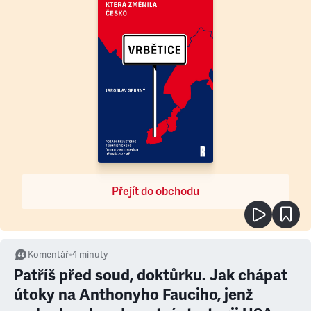
Přejít do obchodu
Komentář
•
4
minuty
Patříš před soud, doktůrku. Jak chápat
útoky na Anthonyho Fauciho, jenž