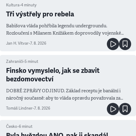
Kultura
•
4
minuty
Tři výstřely pro rebela
Babišova vláda pohřbila legendu undergroundu.
Rozloučení s Milanem Knížákem doprovodily vojenské
salvy i kritika pokrokářů
Jan H. Vitvar
•
7. 8. 2026
Zahraničí
•
5
minut
Finsko vymyslelo, jak se zbavit
bezdomovectví
DOBRÉ ZPRÁVY ODJINUD. Základ receptu je banální i
náročný současně: aby to vláda opravdu považovala za
prioritu
Tomáš Lindner
•
7. 8. 2026
Česko
•
6
minut
Byla hvězdou ANO, pak ji skandál