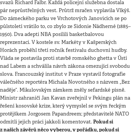
svazů Richard Falbr. Každá policejní služebna dostala
pár neprůstřelných vest. Průtrž mračen vyplavila Vlkýš.
Do zámeckého parku ve Vrchotových Janovicích se po
půlstoletí vrátilo to, co zbylo ze Sidonie Nádherné (1885–
1950). Dva adepti NBA posílili basketbalovou
reprezentaci. V kostele sv. Markéty v Kašperských
Horách proběhl třetí ročník festivalu duchovní hudby.
Vláda se postavila proti stavbě romského ghetta v Ústí
nad Labem a schválila návrh zákona omezující svobodu
slova. Francouzský institut v Praze vystavil fotografie
válečného reportéra Michala Novotného s názvem „Bez
naděje“. Mikulovským zámkem zněly sefardské písně.
Ministr zahraničí Jan Kavan zveřejnil v Pekingu plán na
řešení kosovské krize, který vymyslel se svým řeckým
protějškem Jorgosem Papandreem; představitelé NATO
Pokud si
odmítli jejich práci jakkoli komentovat.
z našich závěrů něco vyberou, v pořádku, pokud si