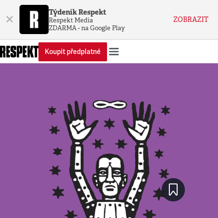
Týdeník Respekt
×
ZOBRAZIT
Respekt Media
ZDARMA - na Google Play
Koupit předplatné