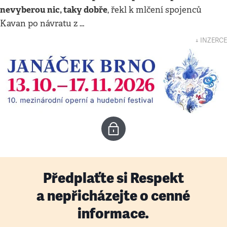
nevyberou nic, taky dobře
, řekl k mlčení spojenců
Kavan po návratu z …
↓ INZERCE
Předplaťte si Respekt
a nepřicházejte o cenné
informace.