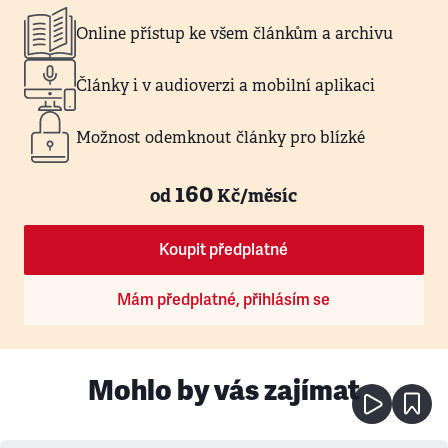
Online přístup ke všem článkům a archivu
Články i v audioverzi a mobilní aplikaci
Možnost odemknout články pro blízké
160
od
Kč/měsíc
Koupit předplatné
Mám předplatné, přihlásím se
Mohlo by vás zajímat