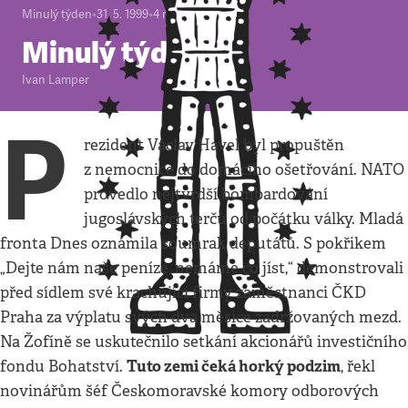
Minulý týden
•
31. 5. 1999
•
4
minuty
Minulý týden
Ivan Lamper
P
rezident Václav Havel byl propuštěn
z nemocnice do domácího ošetřování. NATO
provedlo nejtvrdší bombardování
jugoslávských terčů od počátku války. Mladá
fronta Dnes oznámila soumrak deputátů. S pokřikem
„Dejte nám naše peníze, nemáme co jíst,“ demonstrovali
před sídlem své krachující firmy zaměstnanci ČKD
Praha za výplatu svých dva měsíce zadržovaných mezd.
Na Žofíně se uskutečnilo setkání akcionářů investičního
Tuto zemi čeká horký podzim
fondu Bohatství.
, řekl
novinářům šéf Českomoravské komory odborových