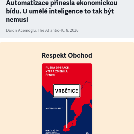
Automatizace přinesla ekonomickou
bídu. U umělé inteligence to tak být
nemusí
Daron Acemoglu
,
The Atlantic
•
10. 8. 2026
Respekt Obchod