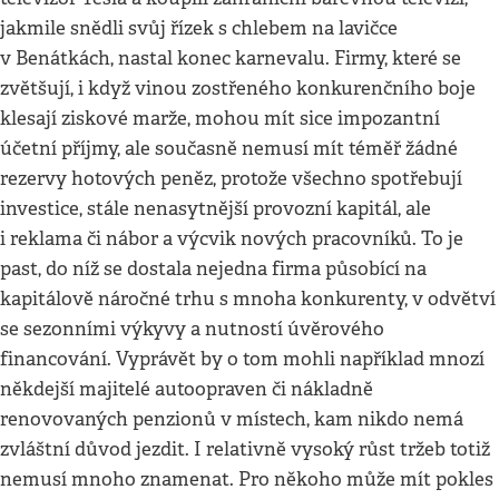
jakmile snědli svůj řízek s chlebem na lavičce
v Benátkách, nastal konec karnevalu. Firmy, které se
zvětšují, i když vinou zostřeného konkurenčního boje
klesají ziskové marže, mohou mít sice impozantní
účetní příjmy, ale současně nemusí mít téměř žádné
rezervy hotových peněz, protože všechno spotřebují
investice, stále nenasytnější provozní kapitál, ale
i reklama či nábor a výcvik nových pracovníků. To je
past, do níž se dostala nejedna firma působící na
kapitálově náročné trhu s mnoha konkurenty, v odvětví
se sezonními výkyvy a nutností úvěrového
financování. Vyprávět by o tom mohli například mnozí
někdejší majitelé autoopraven či nákladně
renovovaných penzionů v místech, kam nikdo nemá
zvláštní důvod jezdit. I relativně vysoký růst tržeb totiž
nemusí mnoho znamenat. Pro někoho může mít pokles