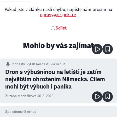
Pokud jste v článku našli chybu, napište nám prosím na
opravy@respekt.cz
.
Sdílet
Mohlo by vás zajímat
Podcasty
:
Výtah Respektu
•
14 minut
Dron s výbušninou na letišti je zatím
největším ohrožením Německa. Cílem
mohl být výbuch i panika
Zuzana Machálková
•
10. 8. 2026
Společnost
•
9
minut