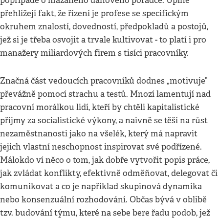
popřípadě o mazaného daňového poradce. Úplně
přehlížejí fakt, že řízení je profese se specifickým
okruhem znalostí, dovedností, předpokladů a postojů,
jež si je třeba osvojit a trvale kultivovat - to platí i pro
manažery miliardových firem s tisíci pracovníky.
Značná část vedoucích pracovníků dodnes „motivuje”
převážně pomocí strachu a testů. Mnozí lamentují nad
pracovní morálkou lidí, kteří by chtěli kapitalistické
příjmy za socialistické výkony, a naivně se těší na růst
nezaměstnanosti jako na všelék, který má napravit
jejich vlastní neschopnost inspirovat své podřízené.
Málokdo ví něco o tom, jak dobře vytvořit popis práce,
jak zvládat konflikty, efektivně odměňovat, delegovat či
komunikovat a co je například skupinová dynamika
nebo konsenzuální rozhodování. Občas bývá v oblibě
tzv. budování týmu, které na sebe bere řadu podob, jež