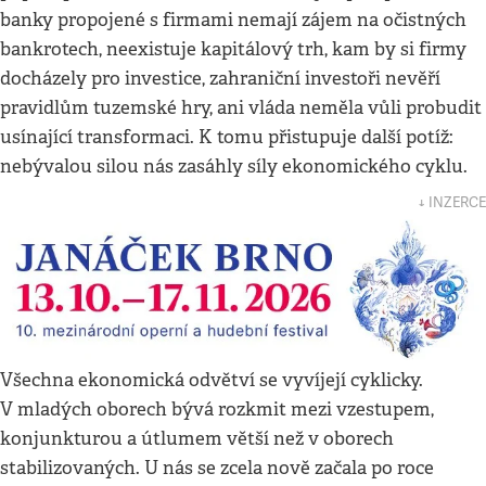
banky propojené s firmami nemají zájem na očistných
bankrotech, neexistuje kapitálový trh, kam by si firmy
docházely pro investice, zahraniční investoři nevěří
pravidlům tuzemské hry, ani vláda neměla vůli probudit
usínající transformaci. K tomu přistupuje další potíž:
nebývalou silou nás zasáhly síly ekonomického cyklu.
↓ INZERCE
Všechna ekonomická odvětví se vyvíjejí cyklicky.
V mladých oborech bývá rozkmit mezi vzestupem,
konjunkturou a útlumem větší než v oborech
stabilizovaných. U nás se zcela nově začala po roce