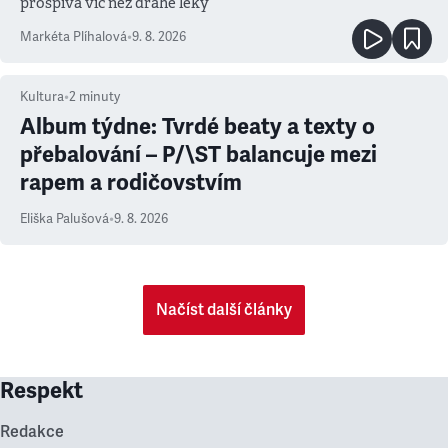
prospívá víc než drahé léky
Markéta Plíhalová
•
9. 8. 2026
Kultura
•
2
minuty
Album týdne: Tvrdé beaty a texty o
přebalování – P/\ST balancuje mezi
rapem a rodičovstvím
Eliška Palušová
•
9. 8. 2026
Načíst další články
Respekt
Redakce