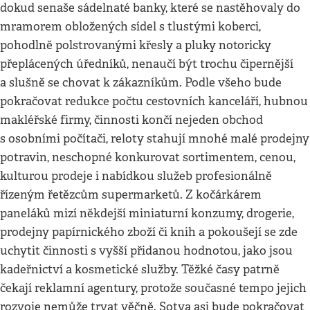
dokud senaše sádelnaté banky, které se nastěhovaly do
mramorem obložených sídel s tlustými koberci,
pohodlně polstrovanými křesly a pluky notoricky
přeplácených úředníků, nenaučí být trochu čipernější
a slušně se chovat k zákazníkům. Podle všeho bude
pokračovat redukce počtu cestovních kanceláří, hubnou
makléřské firmy, činnosti končí nejeden obchod
s osobními počítači, reloty stahují mnohé malé prodejny
potravin, neschopné konkurovat sortimentem, cenou,
kulturou prodeje i nabídkou služeb profesionálně
řízeným řetězcům supermarketů. Z kočárkárem
paneláků mizí někdejší miniaturní konzumy, drogerie,
prodejny papírnického zboží či knih a pokoušejí se zde
uchytit činnosti s vyšší přidanou hodnotou, jako jsou
kadeřnictví a kosmetické služby. Těžké časy patrně
čekají reklamní agentury, protože současné tempo jejich
rozvoje nemůže trvat věčně. Sotva asi bude pokračovat