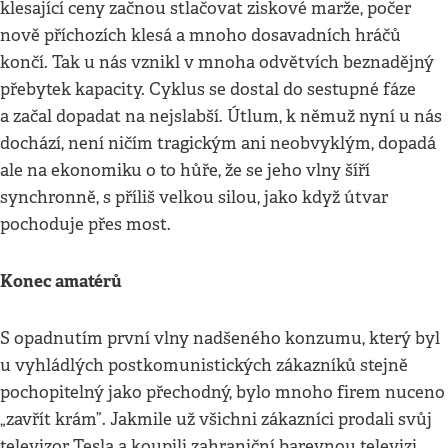
klesající ceny začnou stlačovat ziskové marže, počer
nově příchozích klesá a mnoho dosavadních hráčů
končí. Tak u nás vznikl v mnoha odvětvích beznadějný
přebytek kapacity. Cyklus se dostal do sestupné fáze
a začal dopadat na nejslabší. Útlum, k němuž nyní u nás
dochází, není ničím tragickým ani neobvyklým, dopadá
ale na ekonomiku o to hůře, že se jeho vlny šíří
synchronně, s příliš velkou silou, jako když útvar
pochoduje přes most.
Konec amatérů
S opadnutím první vlny nadšeného konzumu, který byl
u vyhládlých postkomunistických zákazníků stejně
pochopitelný jako přechodný, bylo mnoho firem nuceno
„zavřít krám”. Jakmile už všichni zákazníci prodali svůj
televizor Tesla a koupili zahraniční barevnou televizi,