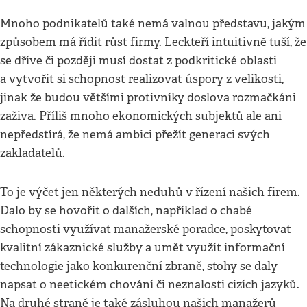
Mnoho podnikatelů také nemá valnou představu, jakým
způsobem má řídit růst firmy. Leckteří intuitivně tuší, že
se dříve či později musí dostat z podkritické oblasti
a vytvořit si schopnost realizovat úspory z velikosti,
jinak že budou většími protivníky doslova rozmačkáni
zaživa. Příliš mnoho ekonomických subjektů ale ani
nepředstírá, že nemá ambici přežít generaci svých
zakladatelů.
To je výčet jen některých neduhů v řízení našich firem.
Dalo by se hovořit o dalších, například o chabé
schopnosti využívat manažerské poradce, poskytovat
kvalitní zákaznické služby a umět využít informační
technologie jako konkurenční zbraně, stohy se daly
napsat o neetickém chování či neznalosti cizích jazyků.
Na druhé straně je také zásluhou našich manažerů