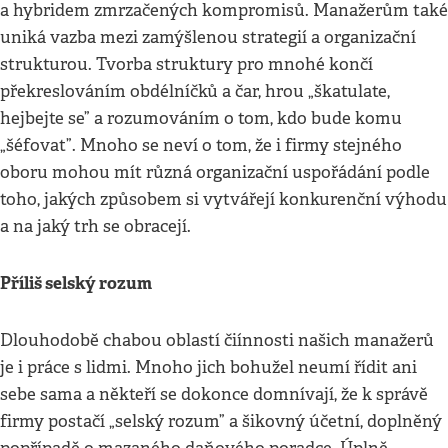
a hybridem zmrzačených kompromisů. Manažerům také
uniká vazba mezi zamýšlenou strategií a organizační
strukturou. Tvorba struktury pro mnohé končí
překreslováním obdélníčků a čar, hrou „škatulate,
hejbejte se” a rozumováním o tom, kdo bude komu
„šéfovat”. Mnoho se neví o tom, že i firmy stejného
oboru mohou mít různá organizační uspořádání podle
toho, jakých způsobem si vytvářejí konkurenční výhodu
a na jaký trh se obracejí.
Příliš selský rozum
Dlouhodobě chabou oblastí čiínnosti našich manažerů
je i práce s lidmi. Mnoho jich bohužel neumí řídit ani
sebe sama a někteří se dokonce domnívají, že k správě
firmy postačí „selský rozum” a šikovný účetní, doplněný