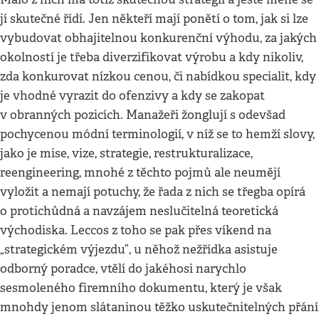
jí skutečné řídí. Jen někteří mají ponětí o tom, jak si lze
vybudovat obhajitelnou konkurenční výhodu, za jakých
okolností je třeba diverzifikovat výrobu a kdy nikoliv,
zda konkurovat nízkou cenou, či nabídkou specialit, kdy
je vhodné vyrazit do ofenzivy a kdy se zakopat
v obranných pozicích. Manažeři žonglují s odevšad
pochycenou módní terminologií, v níž se to hemží slovy,
jako je mise, vize, strategie, restrukturalizace,
reengineering, mnohé z těchto pojmů ale neumějí
vyložit a nemají potuchy, že řada z nich se třegba opírá
o protichůdná a navzájem neslučitelná teoretická
východiska. Leccos z toho se pak přes víkend na
„strategickém výjezdu”, u něhož nežřídka asistuje
odborný poradce, vtělí do jakéhosi narychlo
sesmoleného firemního dokumentu, který je však
mnohdy jenom slátaninou těžko uskutečnitelných přání