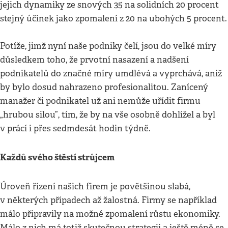
jejich dynamiky ze snových 35 na solidních 20 procent
stejný účinek jako zpomalení z 20 na ubohých 5 procent.
Potíže, jimž nyní naše podniky čelí, jsou do velké míry
důsledkem toho, že prvotní nasazení a nadšení
podnikatelů do značné míry umdlévá a vyprchává, aniž
by bylo dosud nahrazeno profesionalitou. Zanícený
manažer či podnikatel už ani nemůže uřídit firmu
„hrubou silou”, tím, že by na vše osobně dohlížel a byl
v prácí i přes sedmdesát hodin týdně.
Každů svého štěstí strůjcem
Úroveň řízení našich firem je povětšinou slabá,
v některých případech až žalostná. Firmy se například
málo připravily na možné zpomalení růstu ekonomiky.
Málo z nich má totiž skutečnou strategii a ještě méně se