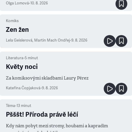
Olga Lomová
•
10. 8. 2026
Komiks
Zen žen
Lela Geislerová
,
Martin Mach Ondřej
•
9. 8. 2026
Literatura
•
5
minut
Květy noci
Za komiksovými skladbami Laury Pérez
Kateřina Čopjaková
•
9. 8. 2026
Téma
•
13
minut
Pšššt! Příroda právě léčí
Kdy nám pobyt mezi stromy, houbami a kapradím