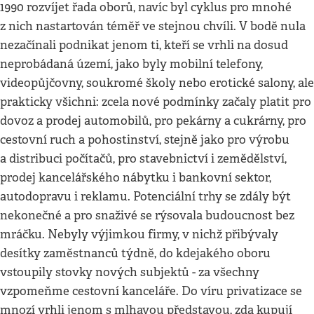
1990 rozvíjet řada oborů, navíc byl cyklus pro mnohé
z nich nastartován téměř ve stejnou chvíli. V bodě nula
nezačínali podnikat jenom ti, kteří se vrhli na dosud
neprobádaná území, jako byly mobilní telefony,
videopůjčovny, soukromé školy nebo erotické salony, ale
prakticky všichni: zcela nové podmínky začaly platit pro
dovoz a prodej automobilů, pro pekárny a cukrárny, pro
cestovní ruch a pohostinství, stejně jako pro výrobu
a distribuci počítačů, pro stavebnictví i zemědělství,
prodej kancelářského nábytku i bankovní sektor,
autodopravu i reklamu. Potenciální trhy se zdály být
nekonečné a pro snaživé se rýsovala budoucnost bez
mráčku. Nebyly výjimkou firmy, v nichž přibývaly
desítky zaměstnanců týdně, do kdejakého oboru
vstoupily stovky nových subjektů - za všechny
vzpomeňme cestovní kanceláře. Do víru privatizace se
mnozí vrhli jenom s mlhavou představou, zda kupují