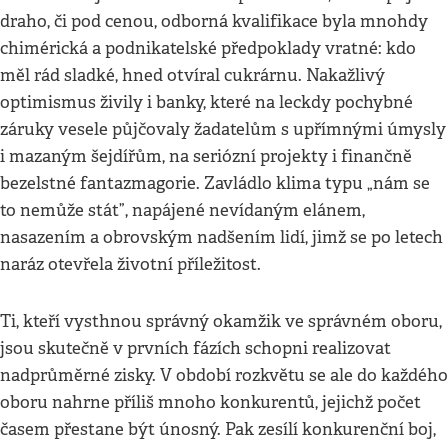
draho, či pod cenou, odborná kvalifikace byla mnohdy
chimérická a podnikatelské předpoklady vratné: kdo
měl rád sladké, hned otvíral cukrárnu. Nakažlivý
optimismus živily i banky, které na leckdy pochybné
záruky vesele půjčovaly žadatelům s upřímnými úmysly
i mazaným šejdířům, na seriózní projekty i finančně
bezelstné fantazmagorie. Zavládlo klima typu „nám se
to nemůže stát”, napájené nevídaným elánem,
nasazením a obrovským nadšením lidí, jimž se po letech
naráz otevřela životní příležitost.
Ti, kteří vysthnou správný okamžik ve správném oboru,
jsou skutečně v prvních fázích schopni realizovat
nadprůměrné zisky. V období rozkvětu se ale do každého
oboru nahrne příliš mnoho konkurentů, jejichž počet
časem přestane být únosný. Pak zesílí konkurenční boj,