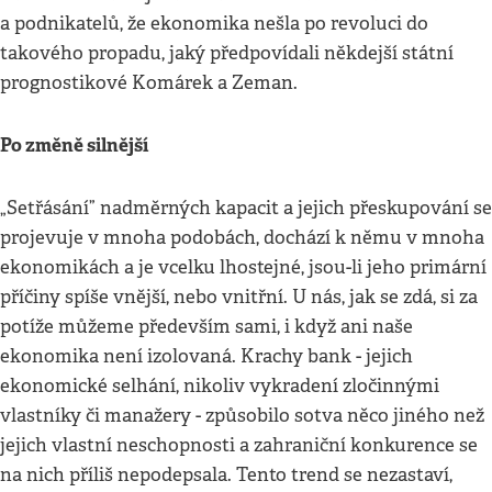
a podnikatelů, že ekonomika nešla po revoluci do
takového propadu, jaký předpovídali někdejší státní
prognostikové Komárek a Zeman.
Po změně silnější
„Setřásání” nadměrných kapacit a jejich přeskupování se
projevuje v mnoha podobách, dochází k němu v mnoha
ekonomikách a je vcelku lhostejné, jsou-li jeho primární
příčiny spíše vnější, nebo vnitřní. U nás, jak se zdá, si za
potíže můžeme především sami, i když ani naše
ekonomika není izolovaná. Krachy bank - jejich
ekonomické selhání, nikoliv vykradení zločinnými
vlastníky či manažery - způsobilo sotva něco jiného než
jejich vlastní neschopnosti a zahraniční konkurence se
na nich příliš nepodepsala. Tento trend se nezastaví,