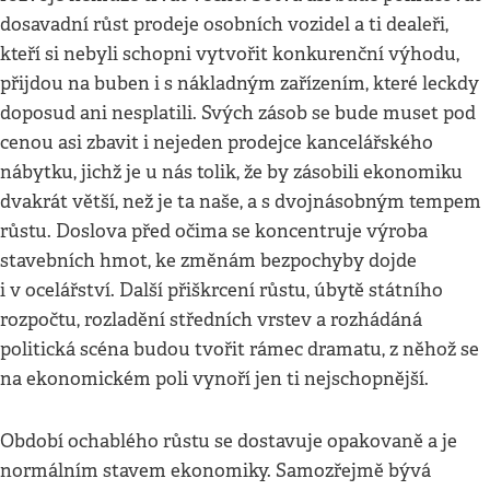
dosavadní růst prodeje osobních vozidel a ti dealeři,
kteří si nebyli schopni vytvořit konkurenční výhodu,
přijdou na buben i s nákladným zařízením, které leckdy
doposud ani nesplatili. Svých zásob se bude muset pod
cenou asi zbavit i nejeden prodejce kancelářského
nábytku, jichž je u nás tolik, že by zásobili ekonomiku
dvakrát větší, než je ta naše, a s dvojnásobným tempem
růstu. Doslova před očima se koncentruje výroba
stavebních hmot, ke změnám bezpochyby dojde
i v ocelářství. Další přiškrcení růstu, úbytě státního
rozpočtu, rozladění středních vrstev a rozhádáná
politická scéna budou tvořit rámec dramatu, z něhož se
na ekonomickém poli vynoří jen ti nejschopnější.
Období ochablého růstu se dostavuje opakovaně a je
normálním stavem ekonomiky. Samozřejmě bývá