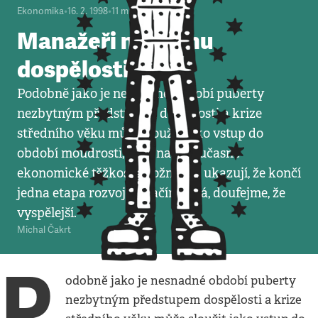
Ekonomika
•
16. 2. 1998
•
11
minut
Manažeři na prahu
dospělosti
Podobně jako je nesnadné období puberty
nezbytným předstupem dospělosti a krize
středního věku může sloužit jako vstup do
období moudrosti, tak i naše současné
ekonomické těžkosti možná jen ukazují, že končí
jedna etapa rozvoje a začíná jiná, doufejme, že
vyspělejší.
Michal Čakrt
P
odobně jako je nesnadné období puberty
nezbytným předstupem dospělosti a krize