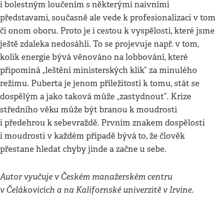
i bolestným loučením s některými naivními
představami, současně ale vede k profesionalizaci v tom
či onom oboru. Proto je i cestou k vyspělosti, které jsme
ještě zdaleka nedosáhli. To se projevuje např. v tom,
kolik energie bývá věnováno na lobbování, které
připomíná „leštění ministerských klik” za minulého
režimu. Puberta je jenom příležitostí k tomu, stát se
dospělým a jako taková může „zastydnout”. Krize
středního věku může být branou k moudrosti
i předehrou k sebevraždě. Prvním znakem dospělosti
i moudrosti v každém případě bývá to, že člověk
přestane hledat chyby jinde a začne u sebe.
Autor vyučuje v Českém manažerském centru
v Čelákovicích a na Kalifornské univerzitě v Irvine.