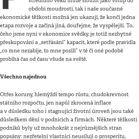
středního věku může sloužit jako vstup do
období moudrosti, tak i naše současné
ekonomické těžkosti možná jen ukazují, že končí jedna
etapa rozvoje a začíná jiná, doufejme, že vyspělejší. To,
čeho jsme nyní v ekonomice svědky, je totiž nezbytné
přeskupování a „setřásání” kapacit, které podle pravidla
„co mne nezabije, to mne posílí” v té či oné podobě
probíhá čas od času všude na světě.
Všechno najednou
Otřes koruny, hlemýždí tempo růstu, chudokrevnost
státního rozpočtu, jen napůl zkrocená inflace
a v důsledku toho i stagnující životní úroveň jsou také
důsledkem dění v podnicích a firmách. Některé těžkosti
podniků byly už mnohokrát z nejrůznějších stran
popsány: nezřetelní vlastníci neusilují o prosperitu,