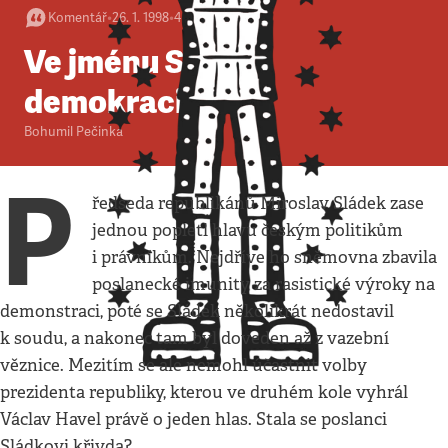
Komentář
•
26. 1. 1998
•
4
minuty
Ve jménu Sládk a
demokracie
Bohumil Pečinka
P
ředseda republikánů Miroslav Sládek zase
jednou popletl hlavu českým politikům
i právníkům. Nejdříve ho sněmovna zbavila
poslanecké imunity za rasistické výroky na
demonstraci, poté se Sládek několikrát nedostavil
k soudu, a nakonec tam byl doveden až z vazební
věznice. Mezitím se ale nemohl účastnit volby
prezidenta republiky, kterou ve druhém kole vyhrál
Václav Havel právě o jeden hlas. Stala se poslanci
Sládkovi křivda?