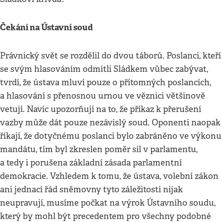
Čekání na Ústavní soud
Právnický svět se rozdělil do dvou táborů. Poslanci, kteří
se svým hlasováním odmítli Sládkem vůbec zabývat,
tvrdí, že ústava mluví pouze o přítomných poslancích,
a hlasování s přenosnou urnou ve věznici většinově
vetují. Navíc upozorňují na to, že příkaz k přerušení
vazby může dát pouze nezávislý soud. Oponenti naopak
říkají, že dotyčnému poslanci bylo zabráněno ve výkonu
mandátu, tím byl zkreslen poměr sil v parlamentu,
a tedy i porušena základní zásada parlamentní
demokracie. Vzhledem k tomu, že ústava, volební zákon
ani jednací řád sněmovny tyto záležitosti nijak
neupravují, musíme počkat na výrok Ústavního soudu,
který by mohl být precedentem pro všechny podobné