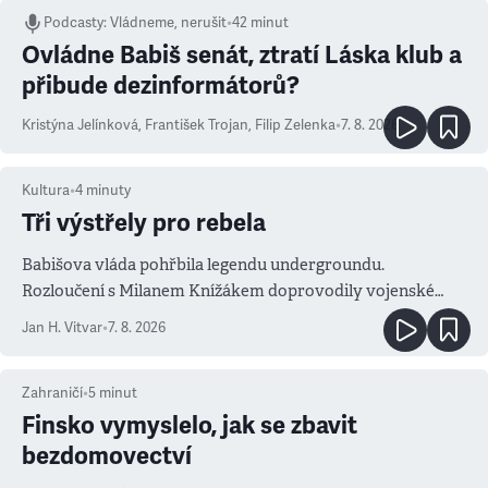
Podcasty
:
Vládneme, nerušit
•
42 minut
Ovládne Babiš senát, ztratí Láska klub a
přibude dezinformátorů?
Kristýna Jelínková
,
František Trojan
,
Filip Zelenka
•
7. 8. 2026
Kultura
•
4
minuty
Tři výstřely pro rebela
Babišova vláda pohřbila legendu undergroundu.
Rozloučení s Milanem Knížákem doprovodily vojenské
salvy i kritika pokrokářů
Jan H. Vitvar
•
7. 8. 2026
Zahraničí
•
5
minut
Finsko vymyslelo, jak se zbavit
bezdomovectví