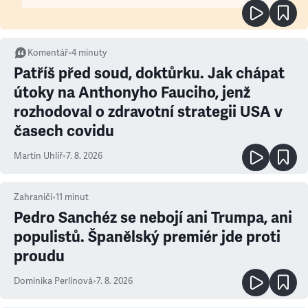
Komentář
•
4
minuty
Patříš před soud, doktůrku. Jak chápat
útoky na Anthonyho Fauciho, jenž
rozhodoval o zdravotní strategii USA v
časech covidu
Martin Uhlíř
•
7. 8. 2026
Zahraničí
•
11
minut
Pedro Sanchéz se nebojí ani Trumpa, ani
populistů. Španělský premiér jde proti
proudu
Dominika Perlínová
•
7. 8. 2026