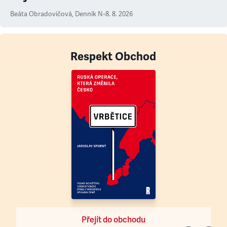
Beáta Obradovičová
,
Denník N
•
8. 8. 2026
Respekt Obchod
Přejít do obchodu