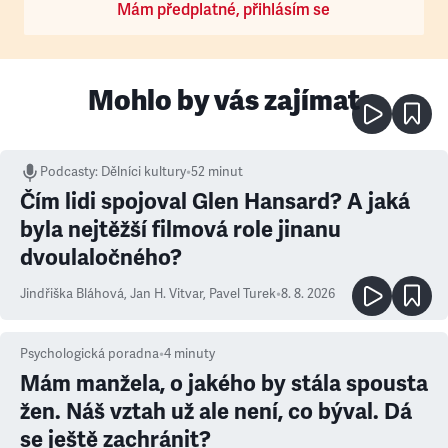
Mám předplatné, přihlásím se
Mohlo by vás zajímat
Podcasty
:
Dělníci kultury
•
52 minut
Čím lidi spojoval Glen Hansard? A jaká
byla nejtěžší filmová role jinanu
dvoulaločného?
Jindřiška Bláhová
,
Jan H. Vitvar
,
Pavel Turek
•
8. 8. 2026
Psychologická poradna
•
4
minuty
Mám manžela, o jakého by stála spousta
žen. Náš vztah už ale není, co býval. Dá
se ještě zachránit?