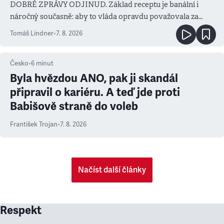
DOBRÉ ZPRÁVY ODJINUD. Základ receptu je banální i
náročný současně: aby to vláda opravdu považovala za
prioritu
Tomáš Lindner
•
7. 8. 2026
Česko
•
6
minut
Byla hvězdou ANO, pak ji skandál
připravil o kariéru. A teď jde proti
Babišově straně do voleb
František Trojan
•
7. 8. 2026
Načíst další články
Respekt