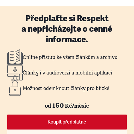
Předplaťte si Respekt
a nepřicházejte o cenné
informace.
Online přístup ke všem článkům a archivu
Články i v audioverzi a mobilní aplikaci
Možnost odemknout články pro blízké
160
od
Kč/měsíc
Koupit předplatné