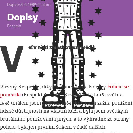
Dopisy
•
8. 6. 1998
•
6
minut
Dopisy
Respekt
V
eřejnost zmasírovaná médii
Vážený Respekte, díky za článek pana Kontry
Policie se
pomstila
(Respekt č. 23/98). Krvavá sobota 16. května
1998 (málem jsem napsala 1989), kdy jsem zažila ponížení
lidské důstojnosti na vlastní kůži a byla jsem svědkyní
brutálního ponižování i jiných, a to výhradně ze strany
policie, byla jen prvním šokem v řadě dalších.