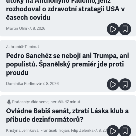
útoky na Anthonyho Fauciho, jenž
rozhodoval o zdravotní strategii USA v
časech covidu
Martin Uhlíř
•
7. 8. 2026
Zahraničí
•
11
minut
Pedro Sanchéz se nebojí ani Trumpa, ani
populistů. Španělský premiér jde proti
proudu
Dominika Perlínová
•
7. 8. 2026
Podcasty
:
Vládneme, nerušit
•
42 minut
Ovládne Babiš senát, ztratí Láska klub a
přibude dezinformátorů?
Kristýna Jelínková
,
František Trojan
,
Filip Zelenka
•
7. 8. 2026