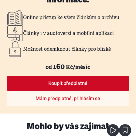
Online přístup ke všem článkům a archivu
Články i v audioverzi a mobilní aplikaci
Možnost odemknout články pro blízké
160
od
Kč/měsíc
Koupit předplatné
Mám předplatné, přihlásím se
Mohlo by vás zajímat