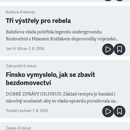
Kultura
•
4
minuty
Tři výstřely pro rebela
Babišova vláda pohřbila legendu undergroundu.
Rozloučení s Milanem Knížákem doprovodily vojenské
salvy i kritika pokrokářů
Jan H. Vitvar
•
7. 8. 2026
Zahraničí
•
5
minut
Finsko vymyslelo, jak se zbavit
bezdomovectví
DOBRÉ ZPRÁVY ODJINUD. Základ receptu je banální i
náročný současně: aby to vláda opravdu považovala za
prioritu
Tomáš Lindner
•
7. 8. 2026
Česko
•
6
minut