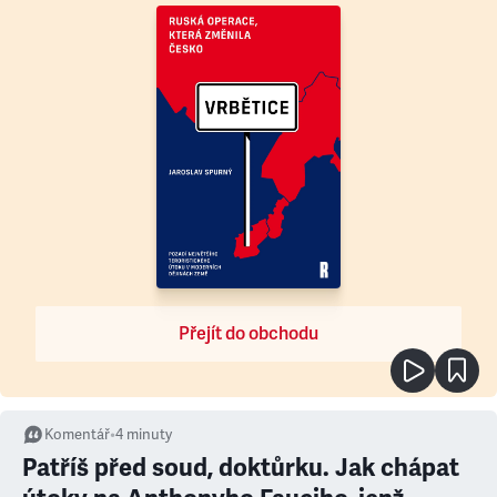
Přejít do obchodu
Komentář
•
4
minuty
Patříš před soud, doktůrku. Jak chápat