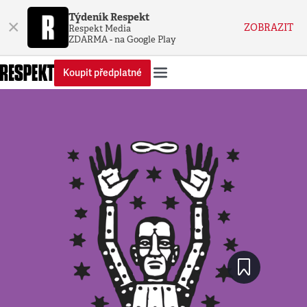
Týdeník Respekt
×
ZOBRAZIT
Respekt Media
ZDARMA - na Google Play
Koupit předplatné