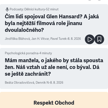
Podcasty
:
Dělníci kultury
•
52 minut
Čím lidi spojoval Glen Hansard? A jaká
byla nejtěžší filmová role jinanu
dvoulaločného?
Jindřiška Bláhová
,
Jan H. Vitvar
,
Pavel Turek
•
8. 8. 2026
Psychologická poradna
•
4
minuty
Mám manžela, o jakého by stála spousta
žen. Náš vztah už ale není, co býval. Dá
se ještě zachránit?
Beáta Obradovičová
,
Denník N
•
8. 8. 2026
Respekt Obchod