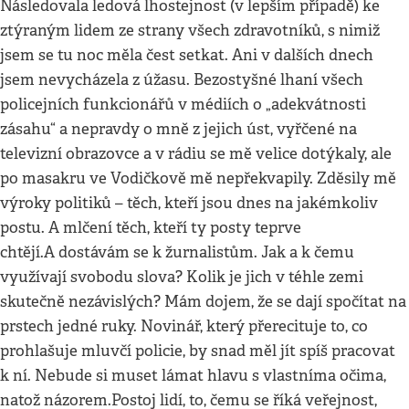
Následovala ledová lhostejnost (v lepším případě) ke
ztýraným lidem ze strany všech zdravotníků, s nimiž
jsem se tu noc měla čest setkat. Ani v dalších dnech
jsem nevycházela z úžasu. Bezostyšné lhaní všech
policejních funkcionářů v médiích o „adekvátnosti
zásahu“ a nepravdy o mně z jejich úst, vyřčené na
televizní obrazovce a v rádiu se mě velice dotýkaly, ale
po masakru ve Vodičkově mě nepřekvapily. Zděsily mě
výroky politiků – těch, kteří jsou dnes na jakémkoliv
postu. A mlčení těch, kteří ty posty teprve
chtějí.A dostávám se k žurnalistům. Jak a k čemu
využívají svobodu slova? Kolik je jich v téhle zemi
skutečně nezávislých? Mám dojem, že se dají spočítat na
prstech jedné ruky. Novinář, který přerecituje to, co
prohlašuje mluvčí policie, by snad měl jít spíš pracovat
k ní. Nebude si muset lámat hlavu s vlastníma očima,
natož názorem.Postoj lidí, to, čemu se říká veřejnost,