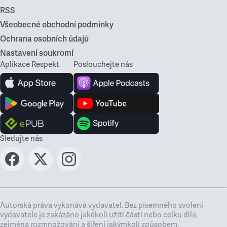
RSS
Všeobecné obchodní podmínky
Ochrana osobních údajů
Nastavení soukromí
Aplikace Respekt
Poslouchejte nás
Sledujte nás
Autorská práva vykonává vydavatel. Bez písemného svolení
vydavatele je zakázáno jakékoli užití částí nebo celku díla,
zejména rozmnožování a šíření jakýmkoli způsobem,