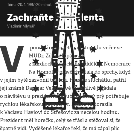
Téma
•
20. 1. 1997
•
20
minut
Zachraňte prezidenta
Vladimír Mlynář
V
pondělí osmnáctého listopadu večer se
MUDr. Zdena Lipárová
z kardiochirurgického oddělení Nemocnice
Na Homolce právě chystala do sprchy, když
v jejím bytě zazvonil telefon. Hlas ve sluchátku patřil
její známé Dagmar Veškrnové - úpěnlivě ji žádala
o návštěvu u prezidenta republiky, který prý potřebuje
rychlou lékařskou pomoc. Dr. Lipárová dorazila
k Václavu Havlovi do Střešovic za necelou hodinu.
Prezident měl horečku, celý se třásl a stěžoval si, že
špatně vidí. Vyděšené lékařce řekl, že má zápal plic