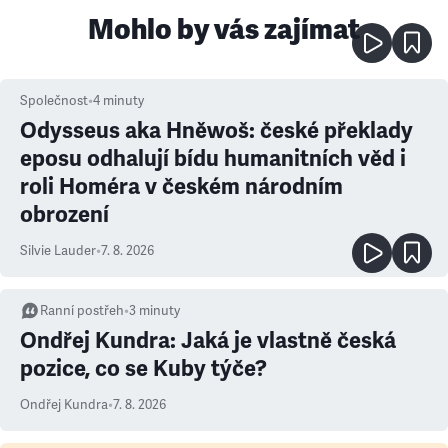
Mohlo by vás zajímat
Společnost
•
4
minuty
Odysseus aka Hněwoš: české překlady
eposu odhalují bídu humanitních věd i
roli Homéra v českém národním
obrození
Silvie Lauder
•
7. 8. 2026
Ranní postřeh
•
3
minuty
Ondřej Kundra: Jaká je vlastně česká
pozice, co se Kuby týče?
Ondřej Kundra
•
7. 8. 2026