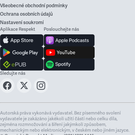
Všeobecné obchodní podmínky
Ochrana osobních údajů
Nastavení soukromí
Aplikace Respekt
Poslouchejte nás
Sledujte nás
Autorská práva vykonává vydavatel. Bez písemného svolení
vydavatele je zakázáno jakékoli užití částí nebo celku díla,
zejména rozmnožování a šíření jakýmkoli způsobem,
mechanickým nebo elektronickým, v českém nebo jiném jazyce.