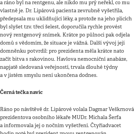
a ráno byl na rentgenu, ale nikdo mu prý neřekl, co mu
vlastně je. Dr. Lipárová pacienta zevrubně vyšetřila,
předepsala mu uklidňující léky, a protože na jeho plicích
byl slyšet tzv. třecí šelest, doporučila rychle provést
nový rentgenový snímek. Krátce po půlnoci pak odjela
domů s vědomím, že situace je vážná. Další vývoj její
domněnku potvrdil: pro prezidenta měla krátce nato
začít bitva s rakovinou. Havlova nemocniční anabáze,
napjatě sledovaná veřejností, trvala dlouhé týdny
a v jistém smyslu není ukončena dodnes.
Černá tečka navíc
Ráno po návštěvě dr. Lipárové volala Dagmar Veškrnová
prezidentova osobního lékaře MUDr. Michala Šerfa
a informovala jej o nočním vyšetření. Čtyřiadvacet
hodin poté byl prezident znovu rentgenován