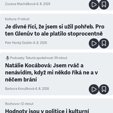
Zuzana Machálková
•
6. 8. 2026
Kultura
•
11
minut
Je divné říci, že jsem si užil pohřeb. Pro
ten Glenův to ale platilo stoprocentně
Petr Horký
•
Dublin
•
6. 8. 2026
Podcasty
:
Tekutá společnost
•
39 minut
Natálie Kocábová: Jsem rváč a
nenávidím, když mi někdo říká ne a v
něčem brání
Barbora Kroužková
•
6. 8. 2026
Rozhovor
•
12
minut
Hodnoty jsou v politice i kulturní