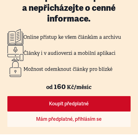
a nepřicházejte o cenné
informace.
Online přístup ke všem článkům a archivu
Články i v audioverzi a mobilní aplikaci
Možnost odemknout články pro blízké
160
od
Kč/měsíc
Koupit předplatné
Mám předplatné, přihlásím se