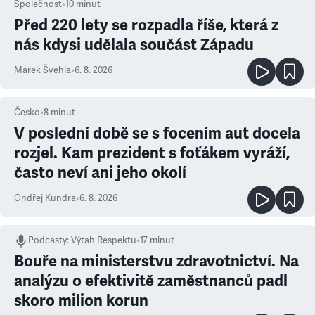
Společnost
•
10
minut
Před 220 lety se rozpadla říše, která z
nás kdysi udělala součást Západu
Marek Švehla
•
6. 8. 2026
Česko
•
8
minut
V poslední době se s focením aut docela
rozjel. Kam prezident s foťákem vyráží,
často neví ani jeho okolí
Ondřej Kundra
•
6. 8. 2026
Podcasty
:
Výtah Respektu
•
17 minut
Bouře na ministerstvu zdravotnictví. Na
analýzu o efektivitě zaměstnanců padl
skoro milion korun