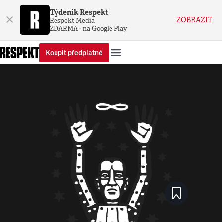
Týdeník Respekt
×
ZOBRAZIT
Respekt Media
ZDARMA - na Google Play
Koupit předplatné