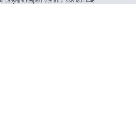
© Copyright Respekt Media a.s. ISSN 1801-1446