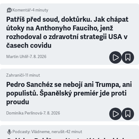
Komentář
•
4
minuty
Patříš před soud, doktůrku. Jak chápat
útoky na Anthonyho Fauciho, jenž
rozhodoval o zdravotní strategii USA v
časech covidu
Martin Uhlíř
•
7. 8. 2026
Zahraničí
•
11
minut
Pedro Sanchéz se nebojí ani Trumpa, ani
populistů. Španělský premiér jde proti
proudu
Dominika Perlínová
•
7. 8. 2026
Podcasty
:
Vládneme, nerušit
•
42 minut