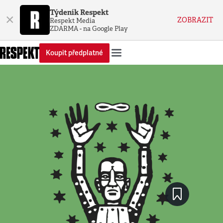
Týdeník Respekt
×
ZOBRAZIT
Respekt Media
ZDARMA - na Google Play
Koupit předplatné