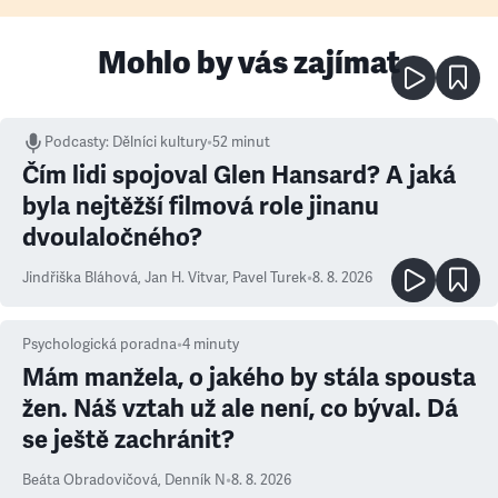
Mohlo by vás zajímat
Podcasty
:
Dělníci kultury
•
52 minut
Čím lidi spojoval Glen Hansard? A jaká
byla nejtěžší filmová role jinanu
dvoulaločného?
Jindřiška Bláhová
,
Jan H. Vitvar
,
Pavel Turek
•
8. 8. 2026
Psychologická poradna
•
4
minuty
Mám manžela, o jakého by stála spousta
žen. Náš vztah už ale není, co býval. Dá
se ještě zachránit?
Beáta Obradovičová
,
Denník N
•
8. 8. 2026