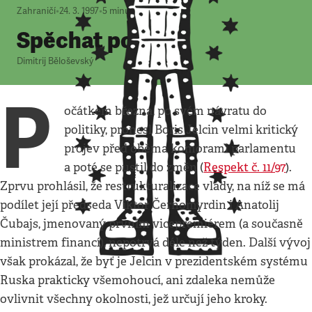
Zahraničí
•
24. 3. 1997
•
5
minut
Spěchat pomalu
Dimitrij Běloševský
P
očátkem března, po svém návratu do
politiky, pronesl Boris Jelcin velmi kritický
projev před oběma komorami parlamentu
a poté se pustil do změn (
Respekt č. 11/97
).
Zprvu prohlásil, že restrukturalizace vlády, na níž se má
podílet její předseda Viktor Černomyrdin i Anatolij
Čubajs, jmenovaný prvním vicepremiérem (a současně
ministrem financí), nepotrvá déle než týden. Další vývoj
však prokázal, že byť je Jelcin v prezidentském systému
Ruska prakticky všemohoucí, ani zdaleka nemůže
ovlivnit všechny okolnosti, jež určují jeho kroky.