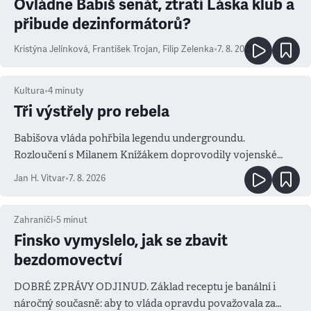
Ovládne Babiš senát, ztratí Láska klub a
přibude dezinformátorů?
Kristýna Jelínková
,
František Trojan
,
Filip Zelenka
•
7. 8. 2026
Kultura
•
4
minuty
Tři výstřely pro rebela
Babišova vláda pohřbila legendu undergroundu.
Rozloučení s Milanem Knížákem doprovodily vojenské
salvy i kritika pokrokářů
Jan H. Vitvar
•
7. 8. 2026
Zahraničí
•
5
minut
Finsko vymyslelo, jak se zbavit
bezdomovectví
DOBRÉ ZPRÁVY ODJINUD. Základ receptu je banální i
náročný současně: aby to vláda opravdu považovala za