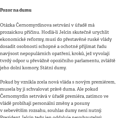
Pozor na dumu
Otázka Černomyrdinova setrvání v úřadě má
prozaickou příčinu. Hodlá-li Jelcin skutečně urychlit
ekonomické reformy, musí do přestavěné ruské vlády
dosadit osobnosti schopné a ochotné přijímat řadu
navýsost nepopulárních opatření, kroků, jež vyvolají
tvrdý odpor u převážně opozičního parlamentu, zvláště
jeho dolní komory, Státní dumy.
Pokud by vznikla zcela nová vláda s novým premiérem,
musela by ji schvalovat právě duma. Ale pokud
Černomyrdin setrvává v úřadě premiéra, zatímco ve
vládě probíhají personální změny a posuny
v sebevětším rozsahu, souhlas dumy není nutný.
Prezident Jelcin tedy jen oddaluje nevyhnutelný