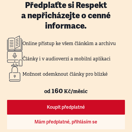
Předplaťte si Respekt
a nepřicházejte o cenné
informace.
Online přístup ke všem článkům a archivu
Články i v audioverzi a mobilní aplikaci
Možnost odemknout články pro blízké
160
od
Kč/měsíc
Koupit předplatné
Mám předplatné, přihlásím se