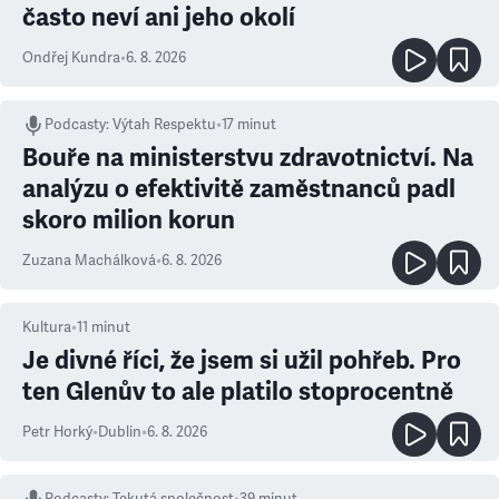
často neví ani jeho okolí
Ondřej Kundra
•
6. 8. 2026
Podcasty
:
Výtah Respektu
•
17 minut
Bouře na ministerstvu zdravotnictví. Na
analýzu o efektivitě zaměstnanců padl
skoro milion korun
Zuzana Machálková
•
6. 8. 2026
Kultura
•
11
minut
Je divné říci, že jsem si užil pohřeb. Pro
ten Glenův to ale platilo stoprocentně
Petr Horký
•
Dublin
•
6. 8. 2026