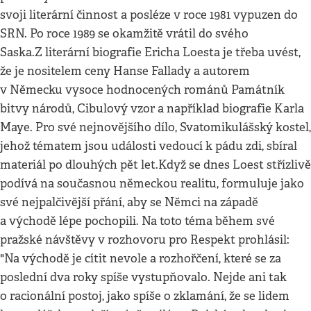
svoji literární činnost a posléze v roce 1981 vypuzen do
SRN. Po roce 1989 se okamžitě vrátil do svého
Saska.Z literární biografie Ericha Loesta je třeba uvést,
že je nositelem ceny Hanse Fallady a autorem
v Německu vysoce hodnocených románů Památník
bitvy národů, Cibulový vzor a například biografie Karla
Maye. Pro své nejnovějšího dílo, Svatomikulášský kostel,
jehož tématem jsou události vedoucí k pádu zdi, sbíral
materiál po dlouhých pět let.Když se dnes Loest střízlivě
podívá na současnou německou realitu, formuluje jako
své nejpalčivější přání, aby se Němci na západě
a východě lépe pochopili. Na toto téma během své
pražské návštěvy v rozhovoru pro Respekt prohlásil:
"Na východě je cítit nevole a rozhořčení, které se za
poslední dva roky spíše vystupňovalo. Nejde ani tak
o racionální postoj, jako spíše o zklamání, že se lidem