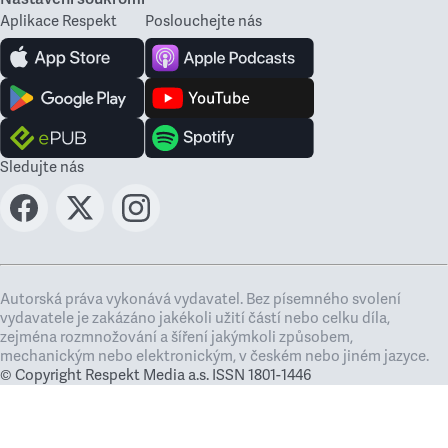
Aplikace Respekt
Poslouchejte nás
Sledujte nás
Autorská práva vykonává vydavatel. Bez písemného svolení
vydavatele je zakázáno jakékoli užití částí nebo celku díla,
zejména rozmnožování a šíření jakýmkoli způsobem,
mechanickým nebo elektronickým, v českém nebo jiném jazyce.
© Copyright Respekt Media a.s. ISSN 1801-1446