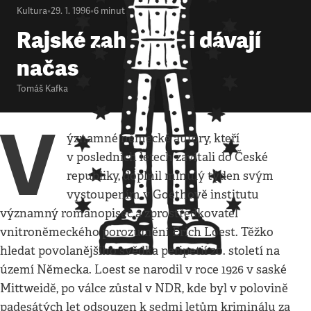
Kultura
•
29. 1. 1996
•
6
minut
Rajské zahrady si dávají
načas
Tomáš Kafka
V
ýznamné německé autory, kteří
v posledních letech zavítali do České
republiky, doplnil minulý týden svým
vystoupením v Goethově institutu
významný romanopisec a zprostředkovatel
vnitroněmeckého porozumění Erich Loest. Těžko
hledat povolanějšího svědka peripetií 20. století na
území Německa. Loest se narodil v roce 1926 v saské
Mittweidě, po válce zůstal v NDR, kde byl v polovině
padesátých let odsouzen k sedmi letům kriminálu za