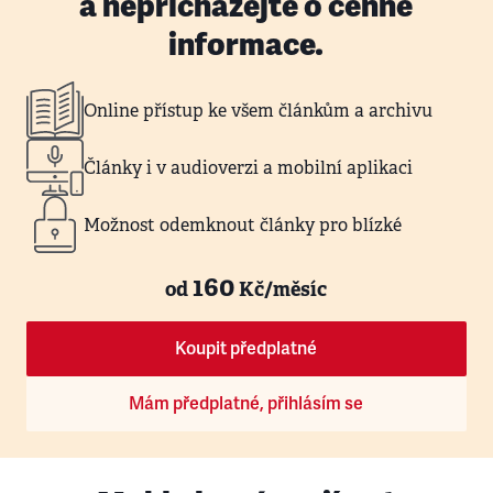
a nepřicházejte o cenné
informace.
Online přístup ke všem článkům a archivu
Články i v audioverzi a mobilní aplikaci
Možnost odemknout články pro blízké
160
od
Kč/měsíc
Koupit předplatné
Mám předplatné, přihlásím se