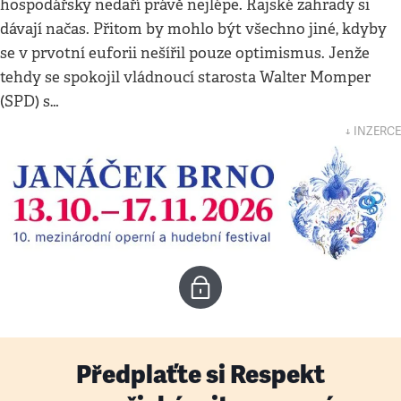
hospodářsky nedaří právě nejlépe. Rajské zahrady si
dávají načas. Přitom by mohlo být všechno jiné, kdyby
se v prvotní euforii nešířil pouze optimismus. Jenže
tehdy se spokojil vládnoucí starosta Walter Momper
(SPD) s…
↓ INZERCE
Předplaťte si Respekt