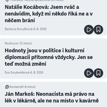
Podcasty
:
Tekutá společnost
•
39 minut
Natálie Kocábová: Jsem rváč a
nenávidím, když mi někdo říká ne a v
něčem brání
Barbora Kroužková
•
6. 8. 2026
Rozhovor
•
12
minut
Hodnoty jsou v politice i kulturní
diplomacii přítomné vždycky. Jen se
teď možná změní
Eva Soukeníková
•
6. 8. 2026
Komentář
•
8
minut
Ján Markoš: Neonacista má právo na
lék v lékárně, ale ne na místo v kavárně