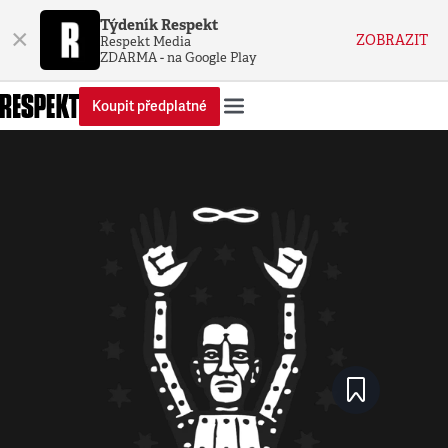
Týdeník Respekt
×
ZOBRAZIT
Respekt Media
ZDARMA - na Google Play
Koupit předplatné