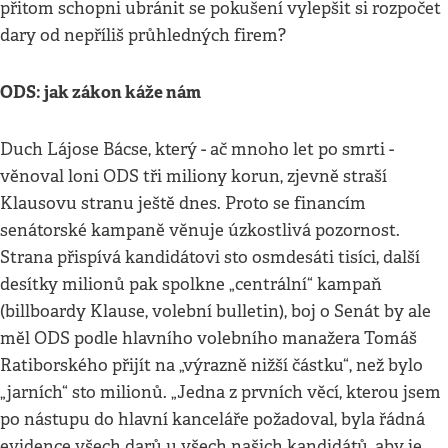
přitom schopni ubránit se pokušení vylepšit si rozpočet
dary od nepříliš průhledných firem?
ODS: jak zákon káže nám
Duch Lájose Bácse, který - ač mnoho let po smrti -
věnoval loni ODS tři miliony korun, zjevně straší
Klausovu stranu ještě dnes. Proto se financím
senátorské kampaně věnuje úzkostlivá pozornost.
Strana přispívá kandidátovi sto osmdesáti tisíci, další
desítky milionů pak spolkne „centrální“ kampaň
(billboardy Klause, volební bulletin), boj o Senát by ale
měl ODS podle hlavního volebního manažera Tomáš
Ratiborského přijít na „výrazně nižší částku“, než bylo
„jarních“ sto milionů. „Jedna z prvních věcí, kterou jsem
po nástupu do hlavní kanceláře požadoval, byla řádná
evidence všech darů u všech našich kandidátů, aby je