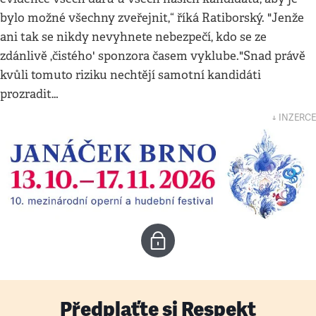
bylo možné všechny zveřejnit,“ říká Ratiborský. "Jenže
ani tak se nikdy nevyhnete nebezpečí, kdo se ze
zdánlivě ,čistého' sponzora časem vyklube."Snad právě
kvůli tomuto riziku nechtějí samotní kandidáti
prozradit…
↓ INZERCE
Předplaťte si Respekt