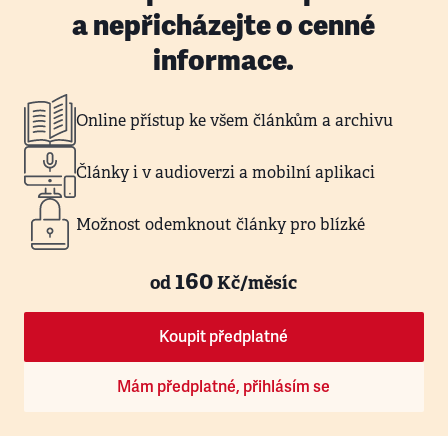
a nepřicházejte o cenné
informace.
Online přístup ke všem článkům a archivu
Články i v audioverzi a mobilní aplikaci
Možnost odemknout články pro blízké
160
od
Kč/měsíc
Koupit předplatné
Mám předplatné, přihlásím se