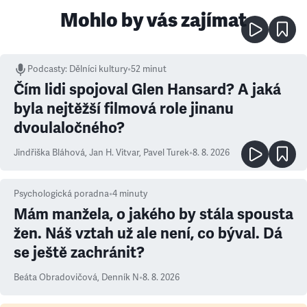
Mohlo by vás zajímat
Podcasty
:
Dělníci kultury
•
52 minut
Čím lidi spojoval Glen Hansard? A jaká
byla nejtěžší filmová role jinanu
dvoulaločného?
Jindřiška Bláhová
,
Jan H. Vitvar
,
Pavel Turek
•
8. 8. 2026
Psychologická poradna
•
4
minuty
Mám manžela, o jakého by stála spousta
žen. Náš vztah už ale není, co býval. Dá
se ještě zachránit?
Beáta Obradovičová
,
Denník N
•
8. 8. 2026