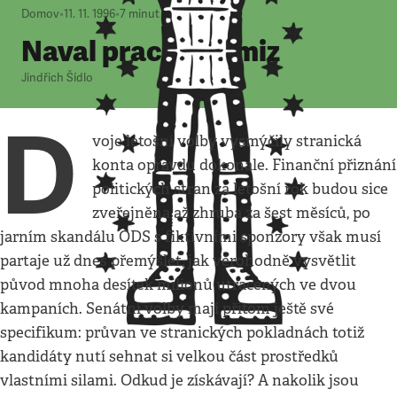
Domov
•
11. 11. 1996
•
7
minut
Naval prachy a zmiz
Jindřich Šídlo
D
voje letošní volby vysmýčily stranická
konta opravdu dokonale. Finanční přiznání
politických stran za letošní rok budou sice
zveřejněna až zhruba za šest měsíců, po
jarním skandálu ODS s fiktivními sponzory však musí
partaje už dnes přemýšlet, jak věrohodně vysvětlit
původ mnoha desítek milionů utracených ve dvou
kampaních. Senátní volby mají přitom ještě své
specifikum: průvan ve stranických pokladnách totiž
kandidáty nutí sehnat si velkou část prostředků
vlastními silami. Odkud je získávají? A nakolik jsou