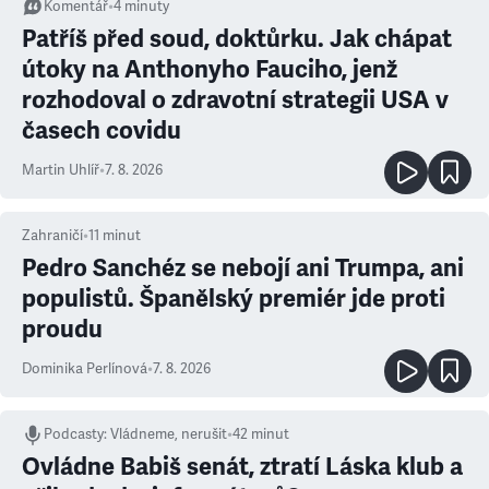
Komentář
•
4
minuty
Patříš před soud, doktůrku. Jak chápat
útoky na Anthonyho Fauciho, jenž
rozhodoval o zdravotní strategii USA v
časech covidu
Martin Uhlíř
•
7. 8. 2026
Zahraničí
•
11
minut
Pedro Sanchéz se nebojí ani Trumpa, ani
populistů. Španělský premiér jde proti
proudu
Dominika Perlínová
•
7. 8. 2026
Podcasty
:
Vládneme, nerušit
•
42 minut
Ovládne Babiš senát, ztratí Láska klub a