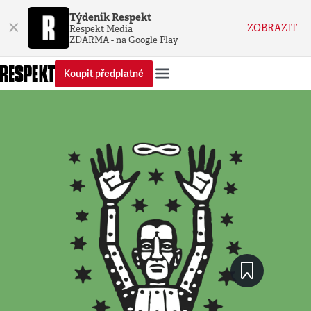
Týdeník Respekt
×
ZOBRAZIT
Respekt Media
ZDARMA - na Google Play
Koupit předplatné