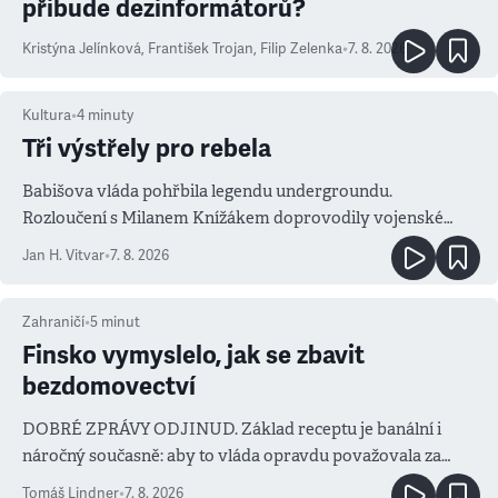
přibude dezinformátorů?
Kristýna Jelínková
,
František Trojan
,
Filip Zelenka
•
7. 8. 2026
Kultura
•
4
minuty
Tři výstřely pro rebela
Babišova vláda pohřbila legendu undergroundu.
Rozloučení s Milanem Knížákem doprovodily vojenské
salvy i kritika pokrokářů
Jan H. Vitvar
•
7. 8. 2026
Zahraničí
•
5
minut
Finsko vymyslelo, jak se zbavit
bezdomovectví
DOBRÉ ZPRÁVY ODJINUD. Základ receptu je banální i
náročný současně: aby to vláda opravdu považovala za
prioritu
Tomáš Lindner
•
7. 8. 2026