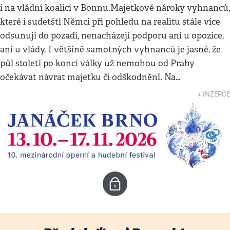
i na vládní koalici v Bonnu.Majetkové nároky vyhnanců,
které i sudetští Němci při pohledu na realitu stále více
odsunují do pozadí, nenacházejí podporu ani u opozice,
ani u vlády. I většině samotných vyhnanců je jasné, že
půl století po konci války už nemohou od Prahy
očekávat návrat majetku či odškodnění. Na…
↓ INZERCE