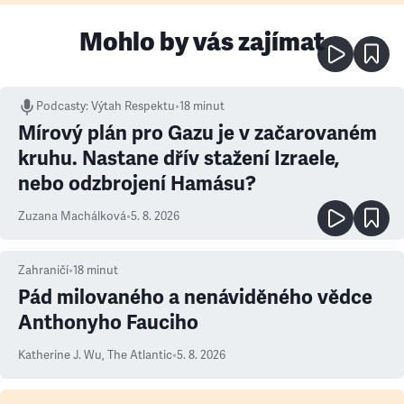
Mohlo by vás zajímat
Podcasty
:
Výtah Respektu
•
18 minut
Mírový plán pro Gazu je v začarovaném
kruhu. Nastane dřív stažení Izraele,
nebo odzbrojení Hamásu?
Zuzana Machálková
•
5. 8. 2026
Zahraničí
•
18
minut
Pád milovaného a nenáviděného vědce
Anthonyho Fauciho
Katherine J. Wu
,
The Atlantic
•
5. 8. 2026