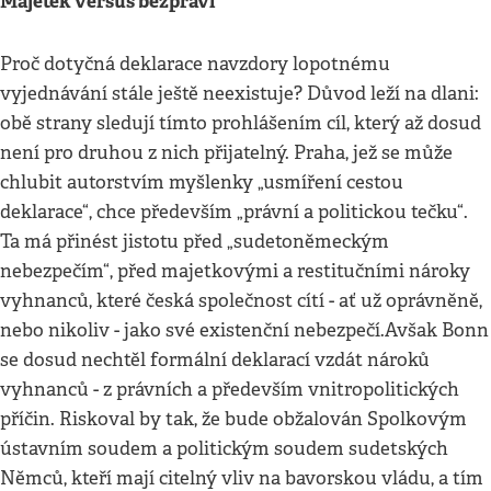
Majetek versus bezpráví
Proč dotyčná deklarace navzdory lopotnému
vyjednávání stále ještě neexistuje? Důvod leží na dlani:
obě strany sledují tímto prohlášením cíl, který až dosud
není pro druhou z nich přijatelný. Praha, jež se může
chlubit autorstvím myšlenky „usmíření cestou
deklarace“, chce především „právní a politickou tečku“.
Ta má přinést jistotu před „sudetoněmeckým
nebezpečím“, před majetkovými a restitučními nároky
vyhnanců, které česká společnost cítí - ať už oprávněně,
nebo nikoliv - jako své existenční nebezpečí.Avšak Bonn
se dosud nechtěl formální deklarací vzdát nároků
vyhnanců - z právních a především vnitropolitických
příčin. Riskoval by tak, že bude obžalován Spolkovým
ústavním soudem a politickým soudem sudetských
Němců, kteří mají citelný vliv na bavorskou vládu, a tím