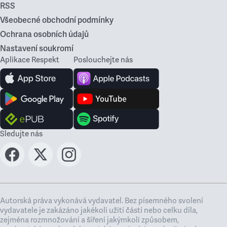
RSS
Všeobecné obchodní podmínky
Ochrana osobních údajů
Nastavení soukromí
Aplikace Respekt
Poslouchejte nás
Sledujte nás
Autorská práva vykonává vydavatel. Bez písemného svolení
vydavatele je zakázáno jakékoli užití částí nebo celku díla,
zejména rozmnožování a šíření jakýmkoli způsobem,