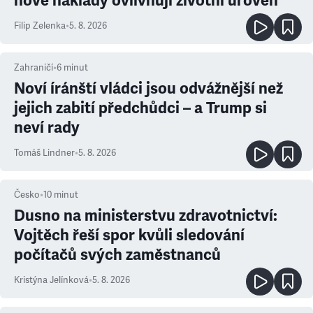
nové náklady ovlivňují životní úroveň
Filip Zelenka
•
5. 8. 2026
Zahraničí
•
6
minut
Noví íránští vládci jsou odvážnější než
jejich zabití předchůdci – a Trump si
neví rady
Tomáš Lindner
•
5. 8. 2026
Česko
•
10
minut
Dusno na ministerstvu zdravotnictví:
Vojtěch řeší spor kvůli sledování
počítačů svých zaměstnanců
Kristýna Jelínková
•
5. 8. 2026