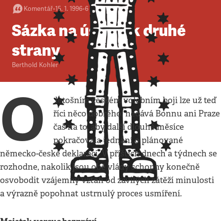
Komentář
•
15. 1. 1996
•
6
minut
Sázka na ústupek druhé
strany
Berthold Kohler
O
letošním českém volebním boji lze už teď
říci něco dobrého: nedává Bonnu ani Praze
čas na to, aby další dlouhé měsíce
pokračovala jednání o plánované
německo-české deklaraci. V příštích dnech a týdnech se
rozhodne, nakolik jsou obě vlády schopny konečně
osvobodit vzájemný vztah od zavilých zátěží minulosti
a výrazně popohnat ustrnulý proces usmíření.