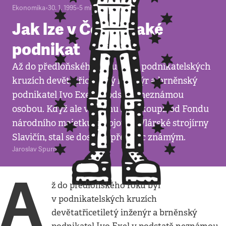
Ekonomika
•
30. 1. 1995
•
5
minut
Jak lze v Česku také
podnikat
Až do předloňského roku byl v podnikatelských
kruzích devětatřicetiletý inženýr a brněnský
podnikatel Ivo Exel v podstatě neznámou
osobou. Když ale v dubnu 1993 koupil od Fondu
národního majetku zbrojovku Vlárské strojírny
Slavičín, stal se doslova přes noc známým.
Jaroslav Spurný
A
ž do předloňského roku byl
v podnikatelských kruzích
devětatřicetiletý inženýr a brněnský