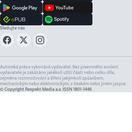
Sledujte nás
Autorská práva vykonává vydavatel. Bez písemného svolení
vydavatele je zakázáno jakékoli užití částí nebo celku díla,
zejména rozmnožování a šíření jakýmkoli způsobem,
mechanickým nebo elektronickým, v českém nebo jiném jazyce.
© Copyright Respekt Media a.s. ISSN 1801-1446