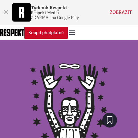
Týdeník Respekt
×
ZOBRAZIT
Respekt Media
ZDARMA - na Google Play
Koupit předplatné