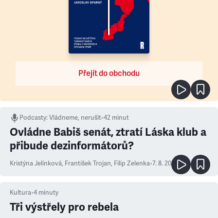
Přejít do obchodu
Podcasty
:
Vládneme, nerušit
•
42 minut
Ovládne Babiš senát, ztratí Láska klub a
přibude dezinformátorů?
Kristýna Jelínková
,
František Trojan
,
Filip Zelenka
•
7. 8. 2026
Kultura
•
4
minuty
Tři výstřely pro rebela