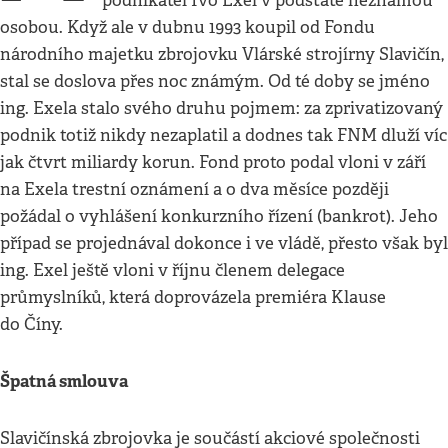
podnikatel Ivo Exel v podstatě neznámou
osobou. Když ale v dubnu 1993 koupil od Fondu
národního majetku zbrojovku Vlárské strojírny Slavičín,
stal se doslova přes noc známým. Od té doby se jméno
ing. Exela stalo svého druhu pojmem: za zprivatizovaný
podnik totiž nikdy nezaplatil a dodnes tak FNM dluží víc
jak čtvrt miliardy korun. Fond proto podal vloni v září
na Exela trestní oznámení a o dva měsíce později
požádal o vyhlášení konkurzního řízení (bankrot). Jeho
případ se projednával dokonce i ve vládě, přesto však byl
ing. Exel ještě vloni v říjnu členem delegace
průmyslníků, která doprovázela premiéra Klause
do Číny.
Špatná smlouva
Slavičínská zbrojovka je součástí akciové společnosti