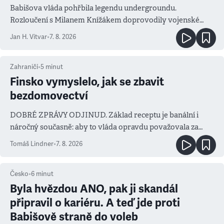
Babišova vláda pohřbila legendu undergroundu.
Rozloučení s Milanem Knížákem doprovodily vojenské
salvy i kritika pokrokářů
Jan H. Vitvar
•
7. 8. 2026
Zahraničí
•
5
minut
Finsko vymyslelo, jak se zbavit
bezdomovectví
DOBRÉ ZPRÁVY ODJINUD. Základ receptu je banální i
náročný současně: aby to vláda opravdu považovala za
prioritu
Tomáš Lindner
•
7. 8. 2026
Česko
•
6
minut
Byla hvězdou ANO, pak ji skandál
připravil o kariéru. A teď jde proti
Babišově straně do voleb