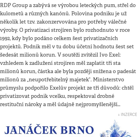
RDP Group a zabývá se výrobou leteckých pum, střel do
kulometů a různých kanónů. Polovina podniku je už
několik let tzv. zakonzervována pro potřeby válečné
výroby. O privatizaci strojíren bylo rozhodnuto v roce
1992, kdy bylo podáno celkem šest privatizačních
projektů. Podnik měl v tu dobu účetní hodnotu šest set
šedesát milionů korun. V soutěži zvítězil Ivo Exel:
vzhledem k zadlužení strojíren měl zaplatit tři sta
milionů korun, částka ale byla později snížena o padesát
milionů za „neupotřebitelný majetek“. Ministerstvo
průmyslu podpořilo Exelův projekt ze tří důvodů: chtěl
privatizovat podnik vcelku, respektoval drobné
restituční nároky a měl údajně nejpromyšlenější…
↓ INZERCE