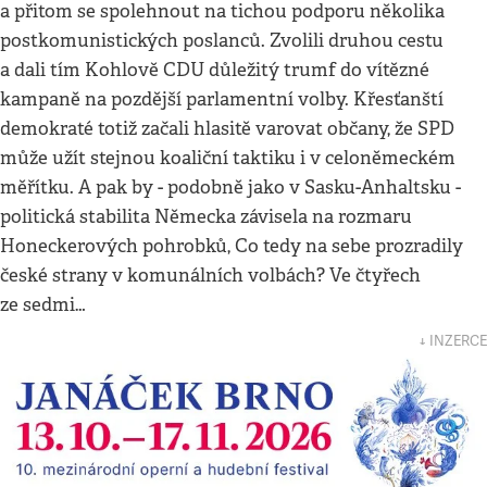
a přitom se spolehnout na tichou podporu několika
postkomunistických poslanců. Zvolili druhou cestu
a dali tím Kohlově CDU důležitý trumf do vítězné
kampaně na pozdější parlamentní volby. Křesťanští
demokraté totiž začali hlasitě varovat občany, že SPD
může užít stejnou koaliční taktiku i v celoněmeckém
měřítku. A pak by - podobně jako v Sasku-Anhaltsku -
politická stabilita Německa závisela na rozmaru
Honeckerových pohrobků, Co tedy na sebe prozradily
české strany v komunálních volbách? Ve čtyřech
ze sedmi…
↓ INZERCE