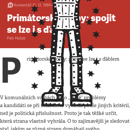
Komentář
•
12. 12. 1994
•
4
minuty
Primátorské volby: spojit
se lze i s ďáblem
Petr Holub
P
rimátorské volby: spojit se lze i s ďáblem
V komunálních volbách šlo o „malé“ problémy
a kandidáti se při nich často vybírali podle jiných kritérií,
než je politická příslušnost. Proto je tak těžké určit,
která strana vlastně vyhrála. O to zajímavější je sledovat
styl, jakým se různé strany domáhají svého