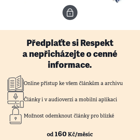
Předplaťte si Respekt
a nepřicházejte o cenné
informace.
Online přístup ke všem článkům a archivu
Články i v audioverzi a mobilní aplikaci
Možnost odemknout články pro blízké
160
od
Kč/měsíc