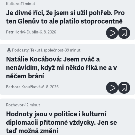
Kultura
•
11
minut
Je divné říci, že jsem si užil pohřeb. Pro
ten Glenův to ale platilo stoprocentně
Petr Horký
•
Dublin
•
6. 8. 2026
Podcasty
:
Tekutá společnost
•
39 minut
Natálie Kocábová: Jsem rváč a
nenávidím, když mi někdo říká ne a v
něčem brání
Barbora Kroužková
•
6. 8. 2026
Rozhovor
•
12
minut
Hodnoty jsou v politice i kulturní
diplomacii přítomné vždycky. Jen se
teď možná změní