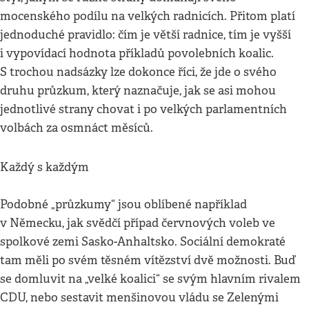
mocenského podílu na velkých radnicích. Přitom platí
jednoduché pravidlo: čím je větší radnice, tím je vyšší
i vypovídací hodnota příkladů povolebních koalic.
S trochou nadsázky lze dokonce říci, že jde o svého
druhu průzkum, který naznačuje, jak se asi mohou
jednotlivé strany chovat i po velkých parlamentních
volbách za osmnáct měsíců.
Každý s každým
Podobné „průzkumy“ jsou oblíbené například
v Německu, jak svědčí případ červnových voleb ve
spolkové zemi Sasko-Anhaltsko. Sociální demokraté
tam měli po svém těsném vítězství dvě možnosti. Buď
se domluvit na „velké koalici“ se svým hlavním rivalem
CDU, nebo sestavit menšinovou vládu se Zelenými