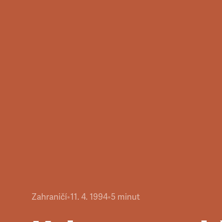
Zahraničí
•
11. 4. 1994
•
5
minut