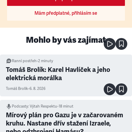
Mám předplatné, přihlásím se
Mohlo by vás zajímat
Ranní postřeh
•
2
minuty
Tomáš Brolík: Karel Havlíček a jeho
elektrická morálka
Tomáš Brolík
•
6. 8. 2026
Podcasty
:
Výtah Respektu
•
18 minut
Mírový plán pro Gazu je v začarovaném
kruhu. Nastane dřív stažení Izraele,
nebo odzbrojení Hamásu?