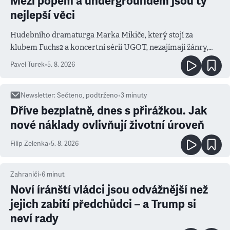
Mezi popem a undergroundem jsou ty
nejlepší věci
Hudebního dramaturga Marka Mikiče, který stojí za
klubem Fuchs2 a koncertní sérií UGOT, nezajímají žánry,
ale atmosféra
Pavel Turek
•
5. 8. 2026
Newsletter
:
Sečteno, podtrženo
•
3
minuty
Dříve bezplatně, dnes s přirážkou. Jak
nové náklady ovlivňují životní úroveň
Filip Zelenka
•
5. 8. 2026
Zahraničí
•
6
minut
Noví íránští vládci jsou odvážnější než
jejich zabití předchůdci – a Trump si
neví rady