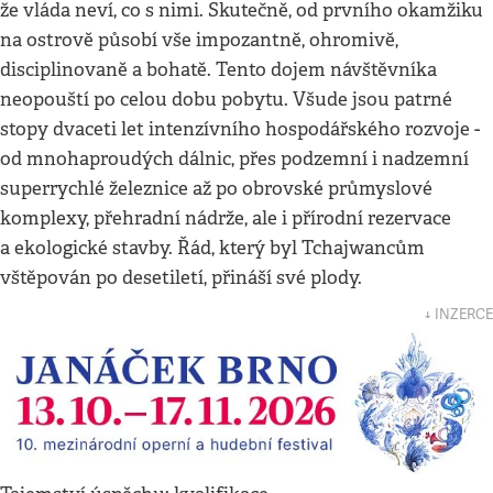
že vláda neví, co s nimi. Skutečně, od prvního okamžiku
na ostrově působí vše impozantně, ohromivě,
disciplinovaně a bohatě. Tento dojem návštěvníka
neopouští po celou dobu pobytu. Všude jsou patrné
stopy dvaceti let intenzívního hospodářského rozvoje -
od mnohaproudých dálnic, přes podzemní i nadzemní
superrychlé železnice až po obrovské průmyslové
komplexy, přehradní nádrže, ale i přírodní rezervace
a ekologické stavby. Řád, který byl Tchajwancům
vštěpován po desetiletí, přináší své plody.
↓ INZERCE