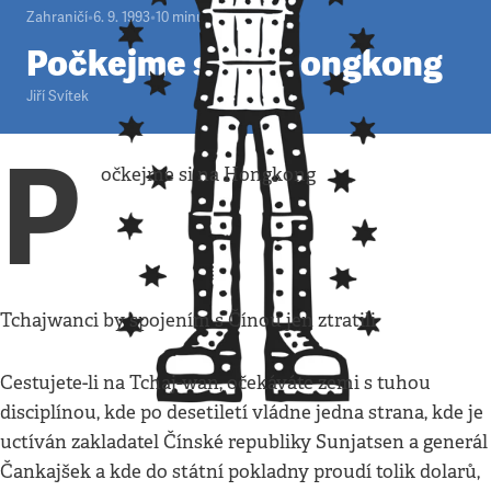
Zahraničí
•
6. 9. 1993
•
10
minut
Počkejme si na Hongkong
Jiří Svítek
P
očkejme si na Hongkong
Tchajwanci by spojením s Čínou jen ztratili
Cestujete-li na Tchaj-wan, očekáváte zemi s tuhou
disciplínou, kde po desetiletí vládne jedna strana, kde je
uctíván zakladatel Čínské republiky Sunjatsen a generál
Čankajšek a kde do státní pokladny proudí tolik dolarů,