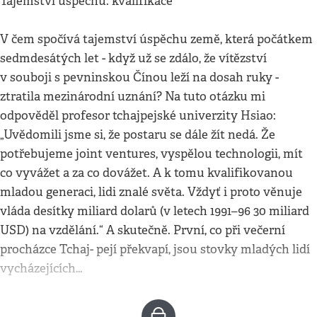
Tajemství úspěchu: kvalifikace
V čem spočívá tajemství úspěchu země, která počátkem
sedmdesátých let - když už se zdálo, že vítězství
v souboji s pevninskou Čínou leží na dosah ruky -
ztratila mezinárodní uznání? Na tuto otázku mi
odpověděl profesor tchajpejské univerzity Hsiao:
„Uvědomili jsme si, že postaru se dále žít nedá. Že
potřebujeme joint ventures, vyspělou technologii, mít
co vyvážet a za co dovážet. A k tomu kvalifikovanou
mladou generaci, lidi znalé světa. Vždyť i proto věnuje
vláda desítky miliard dolarů (v letech 1991–96 30 miliard
USD) na vzdělání.“ A skutečně. První, co při večerní
procházce Tchaj- pejí překvapí, jsou stovky mladých lidí
vycházejících…