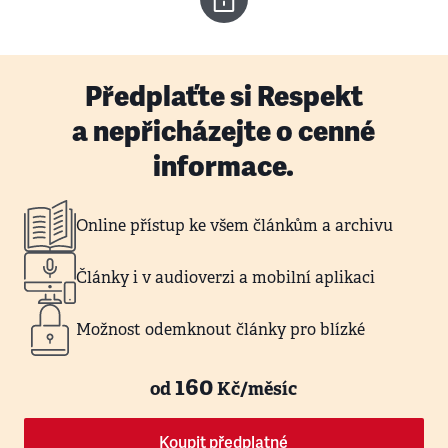
Předplaťte si Respekt
a nepřicházejte o cenné
informace.
Online přístup ke všem článkům a archivu
Články i v audioverzi a mobilní aplikaci
Možnost odemknout články pro blízké
160
od
Kč/měsíc
Koupit předplatné