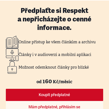
Předplaťte si Respekt
a nepřicházejte o cenné
informace.
Online přístup ke všem článkům a archivu
Články i v audioverzi a mobilní aplikaci
Možnost odemknout články pro blízké
160
od
Kč/měsíc
Koupit předplatné
Mám předplatné, přihlásím se