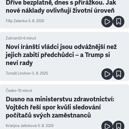
Dříve bezplatně, dnes s přirážkou. Jak
nové náklady ovlivňují životní úroveň
Filip Zelenka
•
5. 8. 2026
Zahraničí
•
6
minut
Noví íránští vládci jsou odvážnější než
jejich zabití předchůdci – a Trump si
neví rady
Tomáš Lindner
•
5. 8. 2026
Česko
•
10
minut
Dusno na ministerstvu zdravotnictví:
Vojtěch řeší spor kvůli sledování
počítačů svých zaměstnanců
Kristýna Jelínková
•
5. 8. 2026