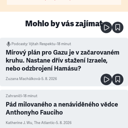
Mohlo by vás zajímat
Podcasty
:
Výtah Respektu
•
18 minut
Mírový plán pro Gazu je v začarovaném
kruhu. Nastane dřív stažení Izraele,
nebo odzbrojení Hamásu?
Zuzana Machálková
•
5. 8. 2026
Zahraničí
•
18
minut
Pád milovaného a nenáviděného vědce
Anthonyho Fauciho
Katherine J. Wu
,
The Atlantic
•
5. 8. 2026