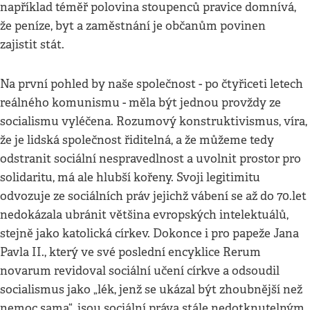
například téměř polovina stoupenců pravice domnívá,
že peníze, byt a zaměstnání je občanům povinen
zajistit stát.
Na první pohled by naše společnost - po čtyřiceti letech
reálného komunismu - měla být jednou provždy ze
socialismu vyléčena. Rozumový konstruktivismus, víra,
že je lidská společnost řiditelná, a že můžeme tedy
odstranit sociální nespravedlnost a uvolnit prostor pro
solidaritu, má ale hlubší kořeny. Svoji legitimitu
odvozuje ze sociálních práv jejichž vábení se až do 70.let
nedokázala ubránit většina evropských intelektuálů,
stejně jako katolická církev. Dokonce i pro papeže Jana
Pavla II., který ve své poslední encyklice Rerum
novarum revidoval sociální učení církve a odsoudil
socialismus jako „lék, jenž se ukázal být zhoubnější než
nemoc sama“, jsou sociální práva stále nedotknutelným