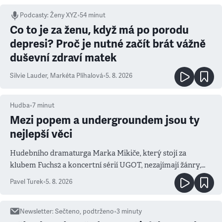
Podcasty
:
Ženy XYZ
•
54 minut
Co to je za ženu, když má po porodu
depresi? Proč je nutné začít brát vážně
duševní zdraví matek
Silvie Lauder
,
Markéta Plíhalová
•
5. 8. 2026
Hudba
•
7
minut
Mezi popem a undergroundem jsou ty
nejlepší věci
Hudebního dramaturga Marka Mikiče, který stojí za
klubem Fuchs2 a koncertní sérií UGOT, nezajímají žánry,
ale atmosféra
Pavel Turek
•
5. 8. 2026
Newsletter
:
Sečteno, podtrženo
•
3
minuty