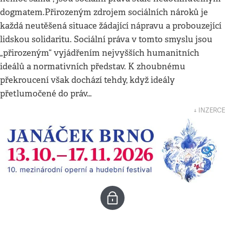
dogmatem.Přirozeným zdrojem sociálních nároků je
každá neutěšená situace žádající nápravu a probouzející
lidskou solidaritu. Sociální práva v tomto smyslu jsou
„přirozeným“ vyjádřením nejvyšších humanitních
ideálů a normativních představ. K zhoubnému
překroucení však dochází tehdy, když ideály
přetlumočené do práv…
↓ INZERCE