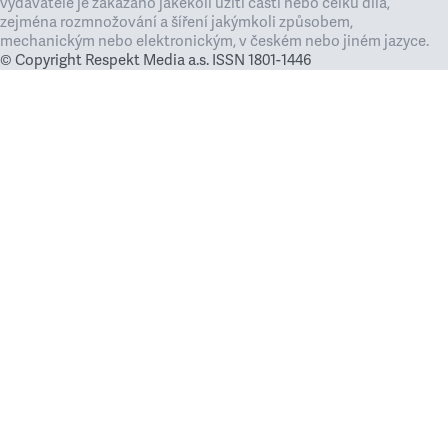
vydavatele je zakázáno jakékoli užití částí nebo celku díla,
zejména rozmnožování a šíření jakýmkoli způsobem,
mechanickým nebo elektronickým, v českém nebo jiném jazyce.
© Copyright Respekt Media a.s. ISSN 1801-1446