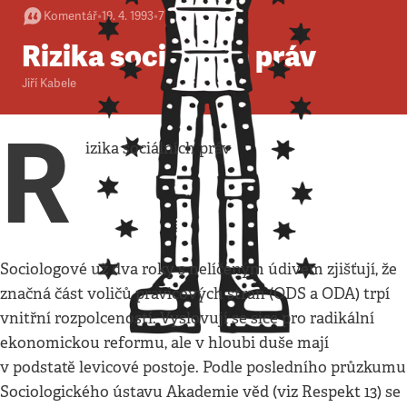
Komentář
•
19. 4. 1993
•
7
minut
Rizika sociálních práv
Jiří Kabele
R
izika sociálních práv
Sociologové už dva roky s nelíčeným údivem zjišťují, že
značná část voličů pravicových stran (ODS a ODA) trpí
vnitřní rozpolceností. Vyslovují se sice pro radikální
ekonomickou reformu, ale v hloubi duše mají
v podstatě levicové postoje. Podle posledního průzkumu
Sociologického ústavu Akademie věd (viz Respekt 13) se