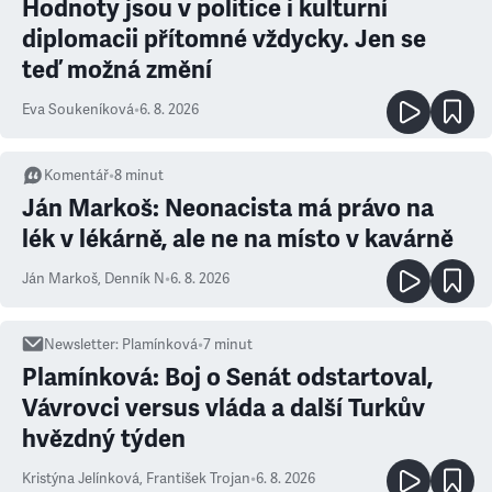
Hodnoty jsou v politice i kulturní
diplomacii přítomné vždycky. Jen se
teď možná změní
Eva Soukeníková
•
6. 8. 2026
Komentář
•
8
minut
Ján Markoš: Neonacista má právo na
lék v lékárně, ale ne na místo v kavárně
Ján Markoš
,
Denník N
•
6. 8. 2026
Newsletter
:
Plamínková
•
7
minut
Plamínková: Boj o Senát odstartoval,
Vávrovci versus vláda a další Turkův
hvězdný týden
Kristýna Jelínková
,
František Trojan
•
6. 8. 2026