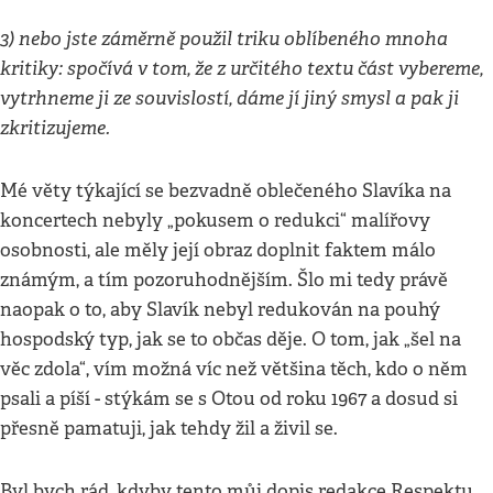
3) nebo jste záměrně použil triku oblíbeného mnoha
kritiky: spočívá v tom, že z určitého textu část vybereme,
vytrhneme ji ze souvislostí, dáme jí jiný smysl a pak ji
zkritizujeme.
Mé věty týkající se bezvadně oblečeného Slavíka na
koncertech nebyly „pokusem o redukci“ malířovy
osobnosti, ale měly její obraz doplnit faktem málo
známým, a tím pozoruhodnějším. Šlo mi tedy právě
naopak o to, aby Slavík nebyl redukován na pouhý
hospodský typ, jak se to občas děje. O tom, jak „šel na
věc zdola“, vím možná víc než většina těch, kdo o něm
psali a píší - stýkám se s Otou od roku 1967 a dosud si
přesně pamatuji, jak tehdy žil a živil se.
Byl bych rád, kdyby tento můj dopis redakce Respektu