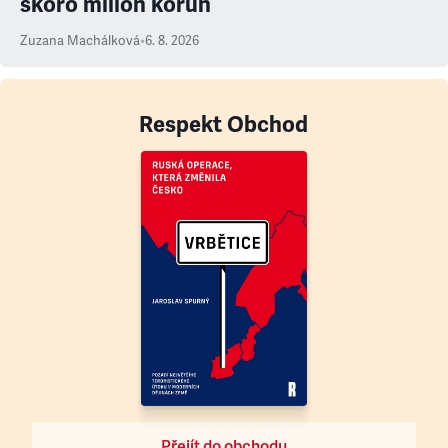
skoro milion korun
Zuzana Machálková
•
6. 8. 2026
Respekt Obchod
Přejít do obchodu