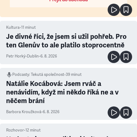
Kultura
•
11
minut
Je divné říci, že jsem si užil pohřeb. Pro
ten Glenův to ale platilo stoprocentně
Petr Horký
•
Dublin
•
6. 8. 2026
Podcasty
:
Tekutá společnost
•
39 minut
Natálie Kocábová: Jsem rváč a
nenávidím, když mi někdo říká ne a v
něčem brání
Barbora Kroužková
•
6. 8. 2026
Rozhovor
•
12
minut