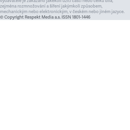
vydavatele je zakázáno jakékoli užití částí nebo celku díla,
zejména rozmnožování a šíření jakýmkoli způsobem,
mechanickým nebo elektronickým, v českém nebo jiném jazyce.
© Copyright Respekt Media a.s. ISSN 1801-1446