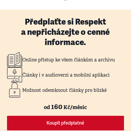
Předplaťte si Respekt
a nepřicházejte o cenné
informace.
Online přístup ke všem článkům a archivu
Články i v audioverzi a mobilní aplikaci
Možnost odemknout články pro blízké
160
od
Kč/měsíc
Koupit předplatné