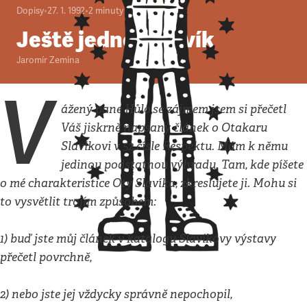
Dopisy
•
27. 1. 1992
•
2
minuty
Ještě jednou Slavík
Jaromír Zemina
V
ážený pane Hůlo,se zájmem jsem si přečetl
Váš jiskrně napsaný článek o Otakaru
Slavíkovi v 52.čísle Respektu. Mám k němu
jedinou podstatnou výhradu. Tam, kde píšete
o mé charakteristice Oty Slavíka, zkreslujete ji. Mohu si
to vysvětlit trojím způsobem:
1) buď jste můj článek v katalogu Slavíkovy výstavy
přečetl povrchně,
2) nebo jste jej vždycky správně nepochopil,