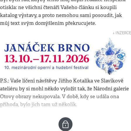
otiskla: ne všichni čtenáři Vašeho článku si koupili
katalog výstavy, a proto nemohou sami posoudit, jak
můj text svým domýšlením překrucujete.
↓ INZERCE
P.S.: Vaše líčení návštěvy Jiřího Kotalíka ve Slavíkově
ateliéru by si mohl někdo vyložit tak, že Národní galerie
Otovy obrazy nekupovala. V době, kdy se udála ona
příhoda, bylo jich tam už několik.