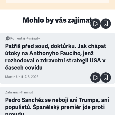
Mohlo by vás zajímat
Komentář
•
4
minuty
Patříš před soud, doktůrku. Jak chápat
útoky na Anthonyho Fauciho, jenž
rozhodoval o zdravotní strategii USA v
časech covidu
Martin Uhlíř
•
7. 8. 2026
Zahraničí
•
11
minut
Pedro Sanchéz se nebojí ani Trumpa, ani
populistů. Španělský premiér jde proti
proudu