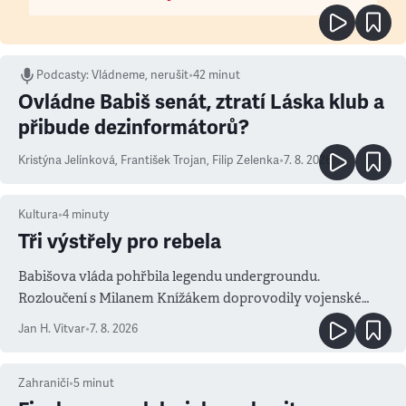
Podcasty
:
Vládneme, nerušit
•
42 minut
Ovládne Babiš senát, ztratí Láska klub a
přibude dezinformátorů?
Kristýna Jelínková
,
František Trojan
,
Filip Zelenka
•
7. 8. 2026
Kultura
•
4
minuty
Tři výstřely pro rebela
Babišova vláda pohřbila legendu undergroundu.
Rozloučení s Milanem Knížákem doprovodily vojenské
salvy i kritika pokrokářů
Jan H. Vitvar
•
7. 8. 2026
Zahraničí
•
5
minut