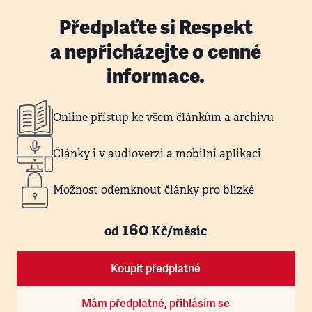
Předplaťte si Respekt
a nepřicházejte o cenné
informace.
Online přístup ke všem článkům a archivu
Články i v audioverzi a mobilní aplikaci
Možnost odemknout články pro blízké
160
od
Kč/měsíc
Koupit předplatné
Mám předplatné, přihlásím se