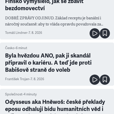
Finsko vymyslelo, jak se zbavit
bezdomovectví
DOBRÉ ZPRÁVY ODJINUD. Základ receptu je banální i
náročný současně: aby to vláda opravdu považovala za
prioritu
Tomáš Lindner
•
7. 8. 2026
Česko
•
6
minut
Byla hvězdou ANO, pak ji skandál
připravil o kariéru. A teď jde proti
Babišově straně do voleb
František Trojan
•
7. 8. 2026
Společnost
•
4
minuty
Odysseus aka Hněwoš: české překlady
eposu odhalují bídu humanitních věd i