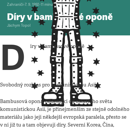
Zahraničí
•
7. 9. 1992
•
11
minut
Díry v bambusové oponě
Jáchym Topol
D
íry v bambusové oponě
Svobodný rozhlas pro komunistickou Asii
Bambusová opona, oddělující od ostatního světa
komunistickou Asii, je přinejmenším ze stejně odolného
materiálu jako její někdejší evropská paralela, přesto se
v ní již tu a tam objevují díry. Severní Korea, Čína,