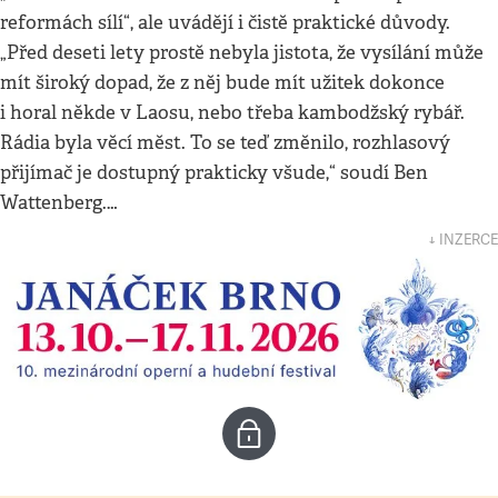
reformách sílí“, ale uvádějí i čistě praktické důvody.
„Před deseti lety prostě nebyla jistota, že vysílání může
mít široký dopad, že z něj bude mít užitek dokonce
i horal někde v Laosu, nebo třeba kambodžský rybář.
Rádia byla věcí měst. To se teď změnilo, rozhlasový
přijímač je dostupný prakticky všude,“ soudí Ben
Wattenberg.…
↓ INZERCE