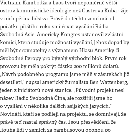
Vietnam, Kambodža a Laos tvoří nepoměrně větší
ostrov komunistické ideologie než Castrova Kuba - žije
v nich pětina lidstva. Právě do těchto zemí má od
počátku příštího roku směřovat vysílání Rádia
Svobodná Asie. Americký Kongres ustanovil zvláštní
komisi, která studuje možnosti vysílání, jehož dopad by
měl být srovnatelný s významem Hlasu Ameriky či
Svobodné Evropy pro bývalý východní blok. První rok
provozu by měla pokrýt částka 200 miliónů dolarů.
„Návrh podobného programu jsme měli v zásuvkách již
desetiletí,“ napsal americký žurnalista Ben Wattenberg,
jeden z iniciátorů nové stanice. „Původní projekt nesl
název Rádio Svobodná Čína, ale rozšířili jsme ho
o vysílání v několika dalších asijských jazycích.“
Novináři, kteří se podílejí na projektu, se domnívají, že
právě teď nastal správný čas. Jsou přesvědčeni, že
„touha lidí v zemích za bambusovou oponou po