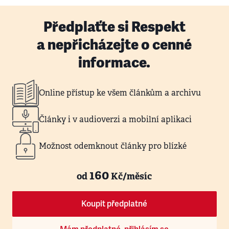
Předplaťte si Respekt
a nepřicházejte o cenné
informace.
Online přístup ke všem článkům a archivu
Články i v audioverzi a mobilní aplikaci
Možnost odemknout články pro blízké
160
od
Kč/měsíc
Koupit předplatné