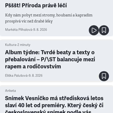
Pšššt! Příroda právě léčí
Kdy nám pobyt mezi stromy, houbami a kapradím
prospívá víc než drahé léky
Markéta Plíhalová
•
9. 8. 2026
Kultura
•
2
minuty
Album týdne: Tvrdé beaty a texty o
přebalování – P/\ST balancuje mezi
rapem a rodičovstvím
Eliška Palušová
•
9. 8. 2026
Anketa
Snímek Vesničko má středisková letos
slaví 40 let od premiéry. Který český či
československý snímek podle vás