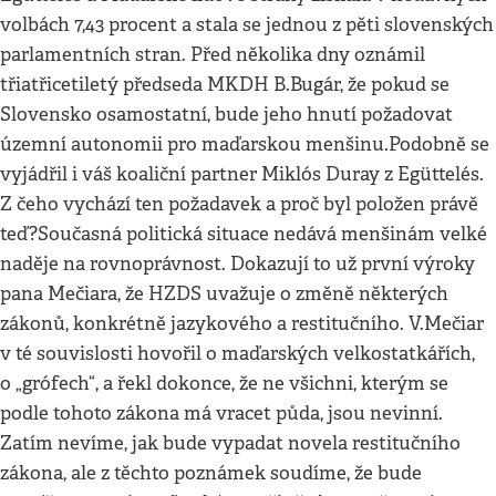
volbách 7,43 procent a stala se jednou z pěti slovenských
parlamentních stran. Před několika dny oznámil
třiatřicetiletý předseda MKDH B.Bugár, že pokud se
Slovensko osamostatní, bude jeho hnutí požadovat
územní autonomii pro maďarskou menšinu.Podobně se
vyjádřil i váš koaliční partner Miklós Duray z Egüttelés.
Z čeho vychází ten požadavek a proč byl položen právě
teď?Současná politická situace nedává menšinám velké
naděje na rovnoprávnost. Dokazují to už první výroky
pana Mečiara, že HZDS uvažuje o změně některých
zákonů, konkrétně jazykového a restitučního. V.Mečiar
v té souvislosti hovořil o maďarských velkostatkářích,
o „grófech“, a řekl dokonce, že ne všichni, kterým se
podle tohoto zákona má vracet půda, jsou nevinní.
Zatím nevíme, jak bude vypadat novela restitučního
zákona, ale z těchto poznámek soudíme, že bude