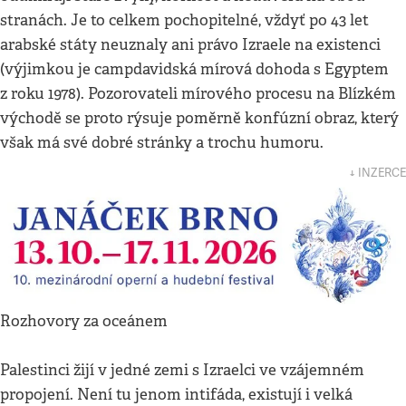
stranách. Je to celkem pochopitelné, vždyť po 43 let
arabské státy neuznaly ani právo Izraele na existenci
(výjimkou je campdavidská mírová dohoda s Egyptem
z roku 1978). Pozorovateli mírového procesu na Blízkém
východě se proto rýsuje poměrně konfúzní obraz, který
však má své dobré stránky a trochu humoru.
↓ INZERCE
Rozhovory za oceánem
Palestinci žijí v jedné zemi s Izraelci ve vzájemném
propojení. Není tu jenom intifáda, existují i velká