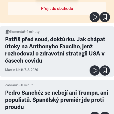
Přejít do obchodu
Komentář
•
4
minuty
Patříš před soud, doktůrku. Jak chápat
útoky na Anthonyho Fauciho, jenž
rozhodoval o zdravotní strategii USA v
časech covidu
Martin Uhlíř
•
7. 8. 2026
Zahraničí
•
11
minut
Pedro Sanchéz se nebojí ani Trumpa, ani
populistů. Španělský premiér jde proti
proudu