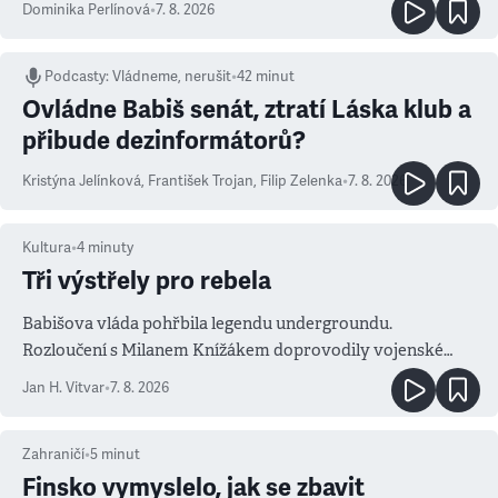
Dominika Perlínová
•
7. 8. 2026
Podcasty
:
Vládneme, nerušit
•
42 minut
Ovládne Babiš senát, ztratí Láska klub a
přibude dezinformátorů?
Kristýna Jelínková
,
František Trojan
,
Filip Zelenka
•
7. 8. 2026
Kultura
•
4
minuty
Tři výstřely pro rebela
Babišova vláda pohřbila legendu undergroundu.
Rozloučení s Milanem Knížákem doprovodily vojenské
salvy i kritika pokrokářů
Jan H. Vitvar
•
7. 8. 2026
Zahraničí
•
5
minut
Finsko vymyslelo, jak se zbavit