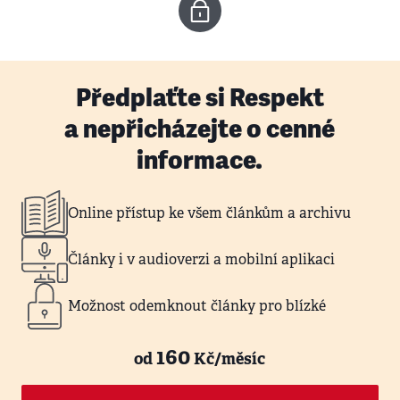
Předplaťte si Respekt
a nepřicházejte o cenné
informace.
Online přístup ke všem článkům a archivu
Články i v audioverzi a mobilní aplikaci
Možnost odemknout články pro blízké
160
od
Kč/měsíc