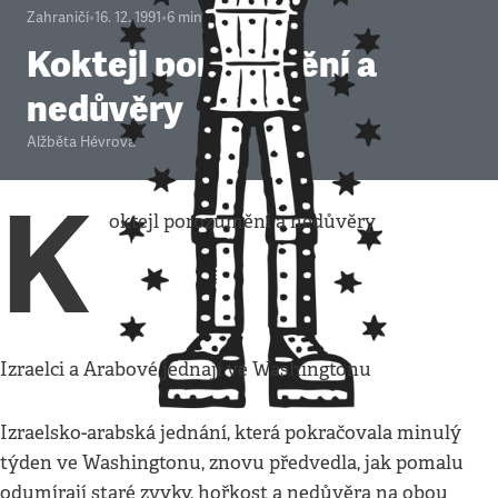
Zahraničí
•
16. 12. 1991
•
6
minut
Koktejl porozumění a
nedůvěry
Alžběta Hévrová
K
oktejl porozumění a nedůvěry
Izraelci a Arabové jednají ve Washingtonu
Izraelsko-arabská jednání, která pokračovala minulý
týden ve Washingtonu, znovu předvedla, jak pomalu
odumírají staré zvyky, hořkost a nedůvěra na obou