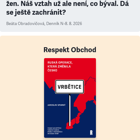
žen. Náš vztah už ale není, co býval. Dá
se ještě zachránit?
Beáta Obradovičová
,
Denník N
•
8. 8. 2026
Respekt Obchod