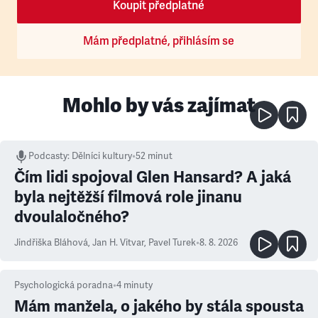
Koupit předplatné
Mám předplatné, přihlásím se
Mohlo by vás zajímat
Podcasty
:
Dělníci kultury
•
52 minut
Čím lidi spojoval Glen Hansard? A jaká
byla nejtěžší filmová role jinanu
dvoulaločného?
Jindřiška Bláhová
,
Jan H. Vitvar
,
Pavel Turek
•
8. 8. 2026
Psychologická poradna
•
4
minuty
Mám manžela, o jakého by stála spousta