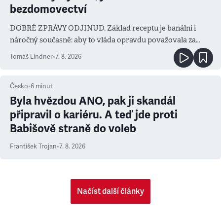
bezdomovectví
DOBRÉ ZPRÁVY ODJINUD. Základ receptu je banální i
náročný současně: aby to vláda opravdu považovala za
prioritu
Tomáš Lindner
•
7. 8. 2026
Česko
•
6
minut
Byla hvězdou ANO, pak ji skandál
připravil o kariéru. A teď jde proti
Babišově straně do voleb
František Trojan
•
7. 8. 2026
Načíst další články