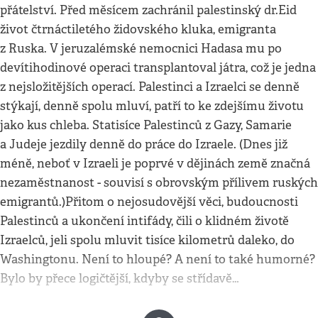
přátelství. Před měsícem zachránil palestinský dr.Eid
život čtrnáctiletého židovského kluka, emigranta
z Ruska. V jeruzalémské nemocnici Hadasa mu po
devítihodinové operaci transplantoval játra, což je jedna
z nejsložitějších operací. Palestinci a Izraelci se denně
stýkají, denně spolu mluví, patří to ke zdejšímu životu
jako kus chleba. Statisíce Palestinců z Gazy, Samarie
a Judeje jezdily denně do práce do Izraele. (Dnes již
méně, neboť v Izraeli je poprvé v dějinách země značná
nezaměstnanost - souvisí s obrovským přílivem ruských
emigrantů.)Přitom o nejosudovější věci, budoucnosti
Palestinců a ukončení intifády, čili o klidném životě
Izraelců, jeli spolu mluvit tisíce kilometrů daleko, do
Washingtonu. Není to hloupé? A není to také humorné?
Bylo by přece logičtější, kdyby se střídavě…