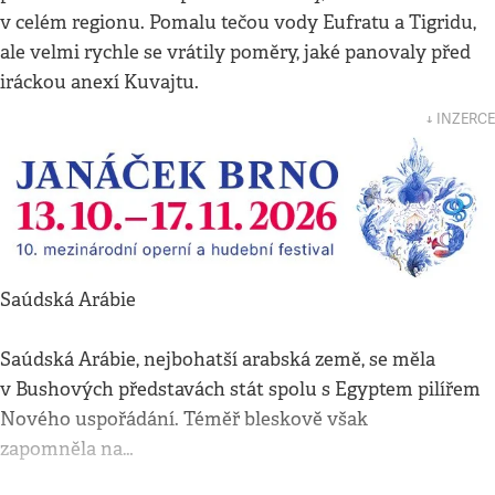
v celém regionu. Pomalu tečou vody Eufratu a Tigridu,
ale velmi rychle se vrátily poměry, jaké panovaly před
iráckou anexí Kuvajtu.
↓ INZERCE
Saúdská Arábie
Saúdská Arábie, nejbohatší arabská země, se měla
v Bushových představách stát spolu s Egyptem pilířem
Nového uspořádání. Téměř bleskově však
zapomněla na…