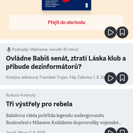
Přejít do obchodu
Podcasty
:
Vládneme, nerušit
•
42 minut
Ovládne Babiš senát, ztratí Láska klub a
přibude dezinformátorů?
Kristýna Jelínková
,
František Trojan
,
Filip Zelenka
•
7. 8. 2026
Kultura
•
4
minuty
Tři výstřely pro rebela
Babišova vláda pohřbila legendu undergroundu.
Rozloučení s Milanem Knížákem doprovodily vojenské
salvy i kritika pokrokářů
Jan H. Vitvar
•
7. 8. 2026