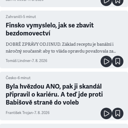
Zahraničí
•
5
minut
Finsko vymyslelo, jak se zbavit
bezdomovectví
DOBRÉ ZPRÁVY ODJINUD. Základ receptu je banální i
náročný současně: aby to vláda opravdu považovala za
prioritu
Tomáš Lindner
•
7. 8. 2026
Česko
•
6
minut
Byla hvězdou ANO, pak ji skandál
připravil o kariéru. A teď jde proti
Babišově straně do voleb
František Trojan
•
7. 8. 2026