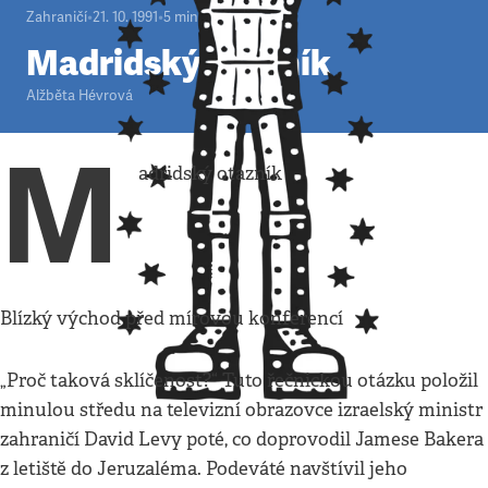
Zahraničí
•
21. 10. 1991
•
5
minut
Madridský otazník
Alžběta Hévrová
M
adridský otazník
Blízký východ před mírovou konferencí
„Proč taková sklíčenost?“ Tuto řečnickou otázku položil
minulou středu na televizní obrazovce izraelský ministr
zahraničí David Levy poté, co doprovodil Jamese Bakera
z letiště do Jeruzaléma. Podeváté navštívil jeho