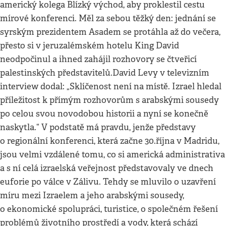
americký kolega Blízký východ, aby proklestil cestu
mírové konferenci. Měl za sebou těžký den: jednání se
syrským prezidentem Asadem se protáhla až do večera,
přesto si v jeruzalémském hotelu King David
neodpočinul a ihned zahájil rozhovory se čtveřicí
palestinských představitelů.David Levy v televizním
interview dodal: „Sklíčenost není na místě. Izrael hledal
příležitost k přímým rozhovorům s arabskými sousedy
po celou svou novodobou historii a nyní se konečně
naskytla.“ V podstatě má pravdu, jenže představy
o regionální konferenci, která začne 30.října v Madridu,
jsou velmi vzdálené tomu, co si americká administrativa
a s ní celá izraelská veřejnost představovaly ve dnech
euforie po válce v Zálivu. Tehdy se mluvilo o uzavření
míru mezi Izraelem a jeho arabskými sousedy,
o ekonomické spolupráci, turistice, o společném řešení
problémů životního prostředí a vody, která schází