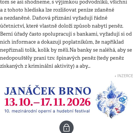
tom se asi shodneme, s výjimkou podvodníků, všichni
a z tohoto hlediska lze rozlišovat peníze zdaněné
a nezdaněné. Daňová přiznání vyžadují řádné
účetnictví, které vlastně doloží způsob nabytí peněz.
Berní úřady často spolupracují s bankami, vyžadují si od
nich informace a dokazují poplatníkům, že například
nepřiznali tolik, kolik by měli.Na banky se naléhá, aby se
nedopouštěly praní tzv. špinavých peněz (tedy peněz
získaných z kriminální aktivity) a aby…
↓ INZERCE