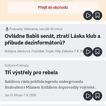
Přejít do obchodu
Podcasty
:
Vládneme, nerušit
•
42 minut
Ovládne Babiš senát, ztratí Láska klub a
přibude dezinformátorů?
Kristýna Jelínková
,
František Trojan
,
Filip Zelenka
•
7. 8. 2026
Kultura
•
4
minuty
Tři výstřely pro rebela
Babišova vláda pohřbila legendu undergroundu.
Rozloučení s Milanem Knížákem doprovodily vojenské
salvy i kritika pokrokářů
Jan H. Vitvar
•
7. 8. 2026