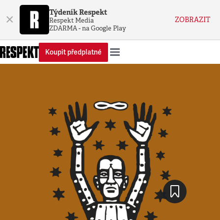
Týdeník Respekt
×
ZOBRAZIT
Respekt Media
ZDARMA - na Google Play
Koupit předplatné