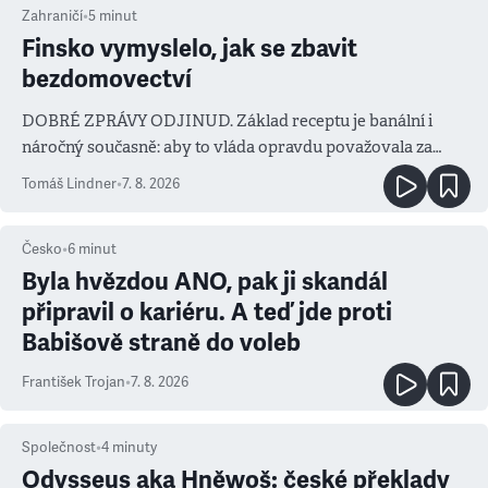
Zahraničí
•
5
minut
Finsko vymyslelo, jak se zbavit
bezdomovectví
DOBRÉ ZPRÁVY ODJINUD. Základ receptu je banální i
náročný současně: aby to vláda opravdu považovala za
prioritu
Tomáš Lindner
•
7. 8. 2026
Česko
•
6
minut
Byla hvězdou ANO, pak ji skandál
připravil o kariéru. A teď jde proti
Babišově straně do voleb
František Trojan
•
7. 8. 2026
Společnost
•
4
minuty
Odysseus aka Hněwoš: české překlady