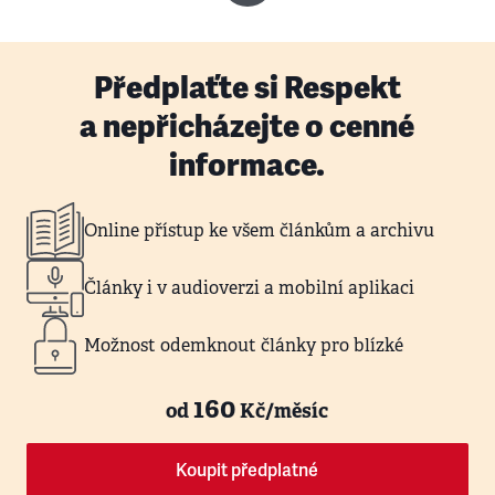
Předplaťte si Respekt
a nepřicházejte o cenné
informace.
Online přístup ke všem článkům a archivu
Články i v audioverzi a mobilní aplikaci
Možnost odemknout články pro blízké
160
od
Kč/měsíc
Koupit předplatné