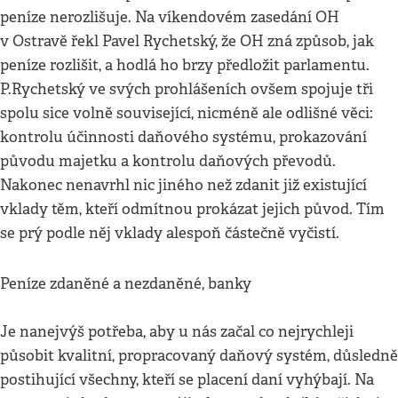
peníze nerozlišuje. Na víkendovém zasedání OH
v Ostravě řekl Pavel Rychetský, že OH zná způsob, jak
peníze rozlišit, a hodlá ho brzy předložit parlamentu.
P.Rychetský ve svých prohlášeních ovšem spojuje tři
spolu sice volně související, nicméně ale odlišné věci:
kontrolu účinnosti daňového systému, prokazování
původu majetku a kontrolu daňových převodů.
Nakonec nenavrhl nic jiného než zdanit již existující
vklady těm, kteří odmítnou prokázat jejich původ. Tím
se prý podle něj vklady alespoň částečně vyčistí.
Peníze zdaněné a nezdaněné, banky
Je nanejvýš potřeba, aby u nás začal co nejrychleji
působit kvalitní, propracovaný daňový systém, důsledně
postihující všechny, kteří se placení daní vyhýbají. Na