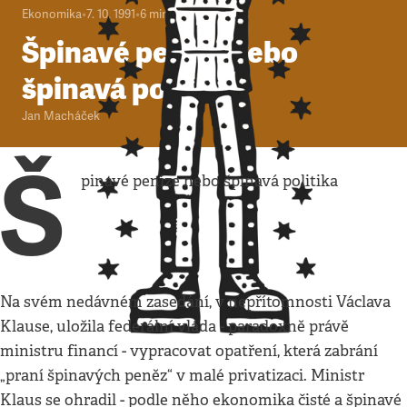
Ekonomika
•
7. 10. 1991
•
6
minut
Špinavé peníze nebo
špinavá politika
Jan Macháček
Š
pinavé peníze nebo špinavá politika
Na svém nedávném zasedání, v nepřítomnosti Václava
Klause, uložila federální vláda - paradoxně právě
ministru financí - vypracovat opatření, která zabrání
„praní špinavých peněz“ v malé privatizaci. Ministr
Klaus se ohradil - podle něho ekonomika čisté a špinavé