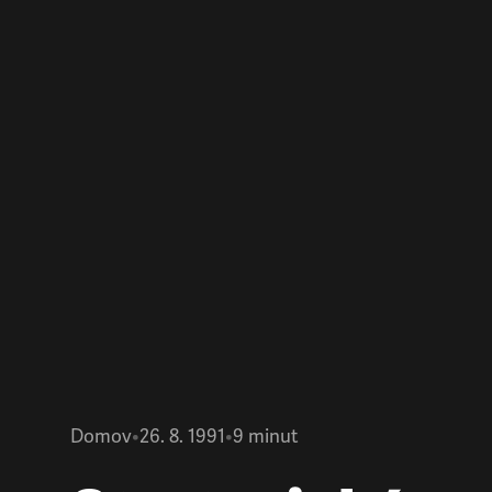
Domov
•
26. 8. 1991
•
9
minut