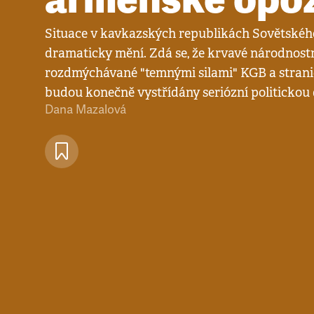
Situace v kavkazských republikách Sovětskéh
dramaticky mění. Zdá se, že krvavé národnostn
rozdmýchávané "temnými silami" KGB a stran
budou konečně vystřídány seriózní politickou
Dana Mazalová