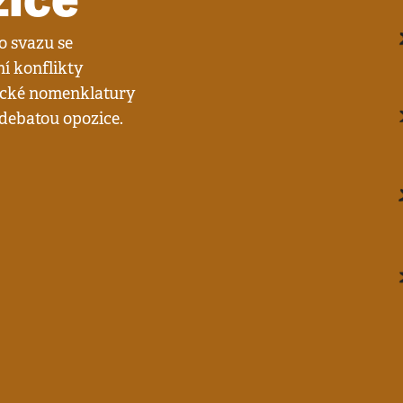
o svazu se
í konflikty
ické nomenklatury
 debatou opozice.