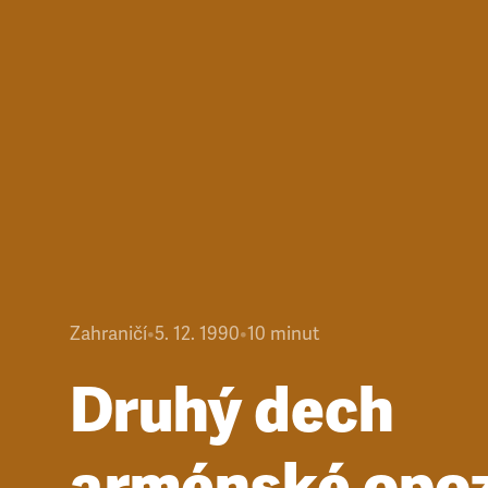
Zahraničí
•
5. 12. 1990
•
10
minut
Druhý dech
arménské opoz