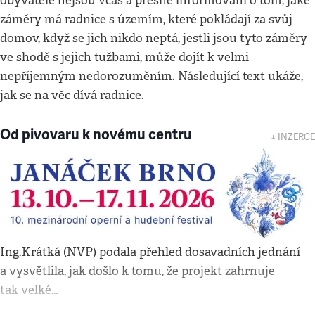
obyvatelé nejsou včas a přesně informováni o tom, jaké
záměry má radnice s územím, které pokládají za svůj
domov, když se jich nikdo neptá, jestli jsou tyto záměry
ve shodě s jejich tužbami, může dojít k velmi
nepříjemným nedorozuměním. Následující text ukáže,
jak se na věc dívá radnice.
Od pivovaru k novému centru
↓ INZERCE
Ing.Krátká (NVP) podala přehled dosavadních jednání
a vysvětlila, jak došlo k tomu, že projekt zahrnuje
tak velké…