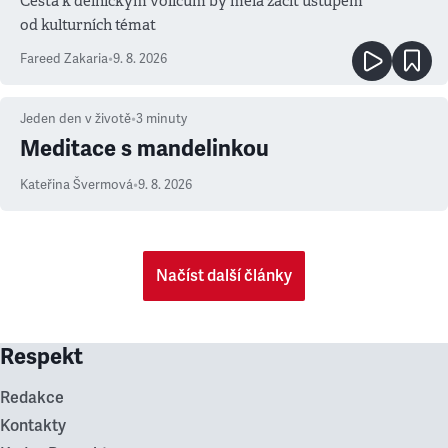
Cesta k dělnickým voličům by měla začít ústupem
od kulturních témat
Fareed Zakaria
•
9. 8. 2026
Jeden den v životě
•
3
minuty
Meditace s mandelinkou
Kateřina Švermová
•
9. 8. 2026
Načíst další články
Respekt
Redakce
Kontakty