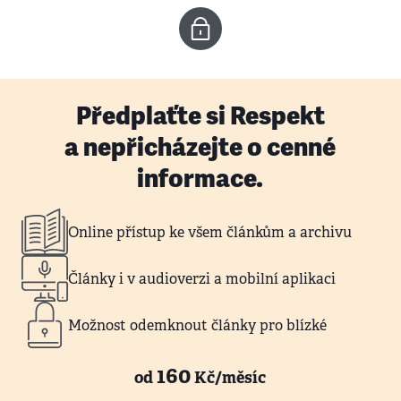
Předplaťte si Respekt
a nepřicházejte o cenné
informace.
Online přístup ke všem článkům a archivu
Články i v audioverzi a mobilní aplikaci
Možnost odemknout články pro blízké
160
od
Kč/měsíc