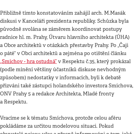
Přibližně tímto konstatováním zahájil arch. M.Masák
diskusi v Kanceláři prezidenta republiky. Schůzka byla
původně svolána se záměrem koordinovat postupy
radnice hl. m. Prahy, Útvaru hlavního architekta (ÚHA)
a Obce architektů v otázkách přestavby Prahy. Po „Čaji
o páté“ v Obci architektů a zejména po otištění článku
„Smíchov - hra ostudná”
v Respektu č.35, který prokázal
(podle mínění většiny účastníků diskuse nevhodným
způsobem) nedostatky v informacích, byli k debatě
přizváni také zástupci holandského investora Smíchova,
ONV Prahy 5 a redakce Architekta, Mladé fronty
a Respektu.
Vracíme se k tématu Smíchova, protože celou aféru
pokládáme za určitou modelovou situaci. Pokud