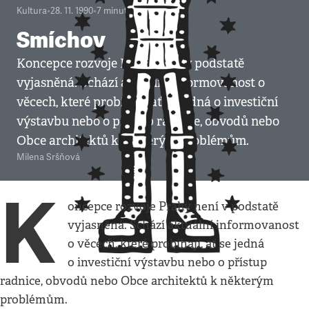
Kultura
•
28. 11. 1990
•
7
minut
Smíchov
Koncepce rozvoje Prahy není v podstatě
vyjasněná. Schází aktuální informovanost o
věcech, které probíhají, ať se jedná o investiční
výstavbu nebo o přístup radnice, obvodů nebo
Obce architektů k některým problémům.
Milena Sršňová
K
oncepce rozvoje Prahy není v podstatě
vyjasněná. Schází aktuální informovanost
o věcech, které probíhají, ať se jedná
o investiční výstavbu nebo o přístup
radnice, obvodů nebo Obce architektů k některým
problémům.