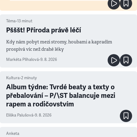
Téma
•
13
minut
Pšššt! Příroda právě léčí
Kdy nám pobyt mezi stromy, houbami a kapradím
prospívá víc než drahé léky
Markéta Plíhalová
•
9. 8. 2026
Kultura
•
2
minuty
Album týdne: Tvrdé beaty a texty o
přebalování – P/\ST balancuje mezi
rapem a rodičovstvím
Eliška Palušová
•
9. 8. 2026
Anketa