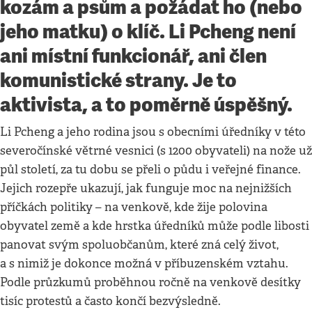
kozám a psům a požádat ho (nebo
jeho matku) o klíč. Li Pcheng není
ani místní funkcionář, ani člen
komunistické strany. Je to
aktivista, a to poměrně úspěšný.
Li Pcheng a jeho rodina jsou s obecními úředníky v této
severočínské větrné vesnici (s 1200 obyvateli) na nože už
půl století, za tu dobu se přeli o půdu i veřejné finance.
Jejich rozepře ukazují, jak funguje moc na nejnižších
příčkách politiky – na venkově, kde žije polovina
obyvatel země a kde hrstka úředníků může podle libosti
panovat svým spoluobčanům, které zná celý život,
a s nimiž je dokonce možná v příbuzenském vztahu.
Podle průzkumů proběhnou ročně na venkově desítky
tisíc protestů a často končí bezvýsledně.