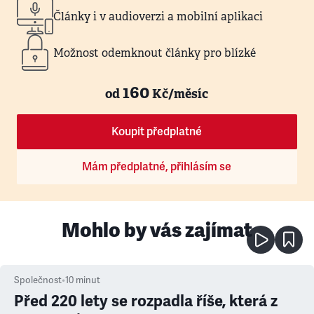
Články i v audioverzi a mobilní aplikaci
Možnost odemknout články pro blízké
160
od
Kč/měsíc
Koupit předplatné
Mám předplatné, přihlásím se
Mohlo by vás zajímat
Společnost
•
10
minut
Před 220 lety se rozpadla říše, která z