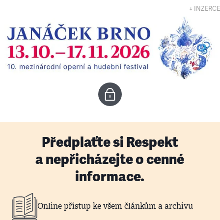
↓ INZERCE
Předplaťte si Respekt
a nepřicházejte o cenné
informace.
Online přístup ke všem článkům a archivu