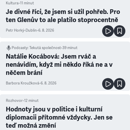
Kultura
•
11
minut
Je divné říci, že jsem si užil pohřeb. Pro
ten Glenův to ale platilo stoprocentně
Petr Horký
•
Dublin
•
6. 8. 2026
Podcasty
:
Tekutá společnost
•
39 minut
Natálie Kocábová: Jsem rváč a
nenávidím, když mi někdo říká ne a v
něčem brání
Barbora Kroužková
•
6. 8. 2026
Rozhovor
•
12
minut
Hodnoty jsou v politice i kulturní
diplomacii přítomné vždycky. Jen se
teď možná změní