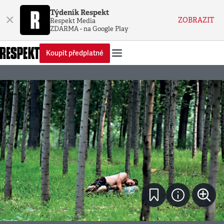
Týdeník Respekt
×
ZOBRAZIT
Respekt Media
ZDARMA - na Google Play
Koupit předplatné