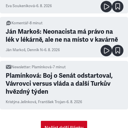
Eva Soukeníková
•
6. 8. 2026
Komentář
•
8
minut
Ján Markoš: Neonacista má právo na
lék v lékárně, ale ne na místo v kavárně
Ján Markoš
,
Denník N
•
6. 8. 2026
Newsletter
:
Plamínková
•
7
minut
Plamínková: Boj o Senát odstartoval,
Vávrovci versus vláda a další Turkův
hvězdný týden
Kristýna Jelínková
,
František Trojan
•
6. 8. 2026