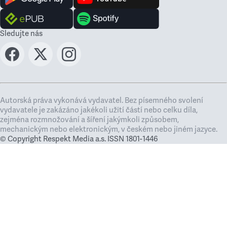
Sledujte nás
Autorská práva vykonává vydavatel. Bez písemného svolení
vydavatele je zakázáno jakékoli užití částí nebo celku díla,
zejména rozmnožování a šíření jakýmkoli způsobem,
mechanickým nebo elektronickým, v českém nebo jiném jazyce.
© Copyright Respekt Media a.s. ISSN 1801-1446