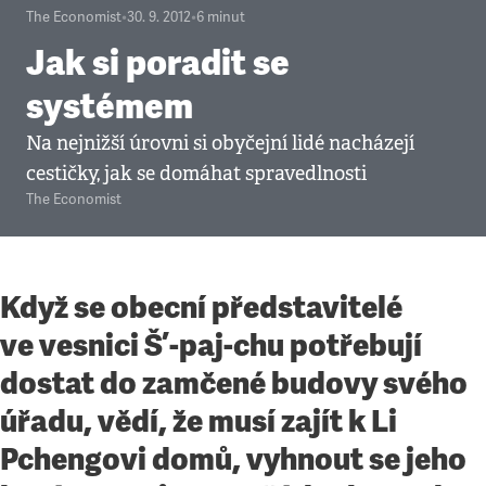
The Economist
•
30. 9. 2012
•
6
minut
Jak si poradit se
systémem
Na nejnižší úrovni si obyčejní lidé nacházejí
cestičky, jak se domáhat spravedlnosti
The Economist
Když se obecní představitelé
ve vesnici Š’-paj-chu potřebují
dostat do zamčené budovy svého
úřadu, vědí, že musí zajít k Li
Pchengovi domů, vyhnout se jeho