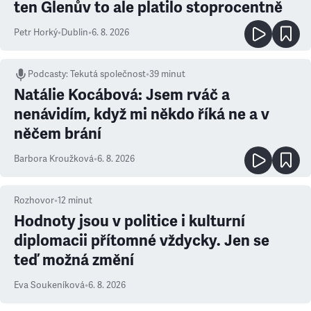
ten Glenův to ale platilo stoprocentně
Petr Horký
•
Dublin
•
6. 8. 2026
Podcasty
:
Tekutá společnost
•
39 minut
Natálie Kocábová: Jsem rváč a
nenávidím, když mi někdo říká ne a v
něčem brání
Barbora Kroužková
•
6. 8. 2026
Rozhovor
•
12
minut
Hodnoty jsou v politice i kulturní
diplomacii přítomné vždycky. Jen se
teď možná změní
Eva Soukeníková
•
6. 8. 2026