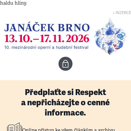
haldu hlíny.
↓ INZERCE
Předplaťte si Respekt
a nepřicházejte o cenné
informace.
Online přístup ke všem článkům a archivu