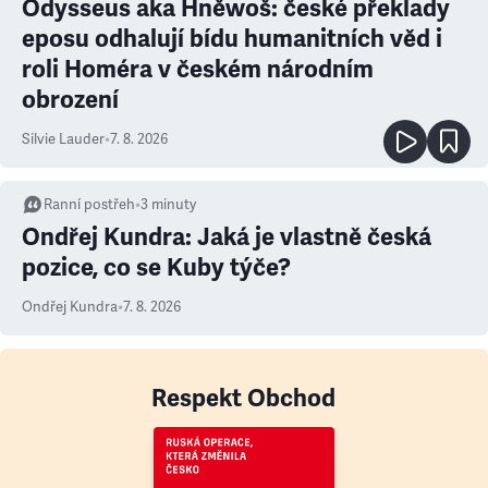
Odysseus aka Hněwoš: české překlady
eposu odhalují bídu humanitních věd i
roli Homéra v českém národním
obrození
Silvie Lauder
•
7. 8. 2026
Ranní postřeh
•
3
minuty
Ondřej Kundra: Jaká je vlastně česká
pozice, co se Kuby týče?
Ondřej Kundra
•
7. 8. 2026
Respekt Obchod