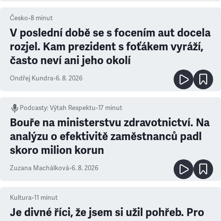
Česko
•
8
minut
V poslední době se s focením aut docela
rozjel. Kam prezident s foťákem vyráží,
často neví ani jeho okolí
Ondřej Kundra
•
6. 8. 2026
Podcasty
:
Výtah Respektu
•
17 minut
Bouře na ministerstvu zdravotnictví. Na
analýzu o efektivitě zaměstnanců padl
skoro milion korun
Zuzana Machálková
•
6. 8. 2026
Kultura
•
11
minut
Je divné říci, že jsem si užil pohřeb. Pro