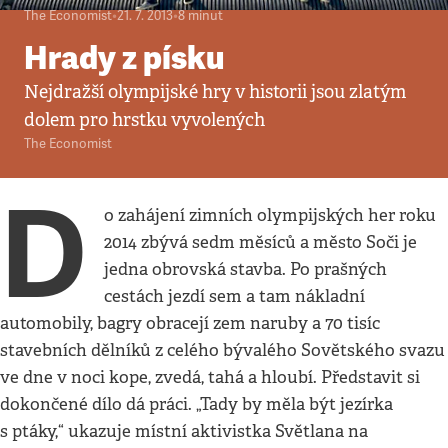
The Economist
•
21. 7. 2013
•
8
minut
Hrady z písku
Nejdražší olympijské hry v historii jsou zlatým
dolem pro hrstku vyvolených
The Economist
D
o zahájení zimních olympijských her roku
2014 zbývá sedm měsíců a město Soči je
jedna obrovská stavba. Po prašných
cestách jezdí sem a tam nákladní
automobily, bagry obracejí zem naruby a 70 tisíc
stavebních dělníků z celého bývalého Sovětského svazu
ve dne v noci kope, zvedá, tahá a hloubí. Představit si
dokončené dílo dá práci. „Tady by měla být jezírka
s ptáky,“ ukazuje místní aktivistka Světlana na