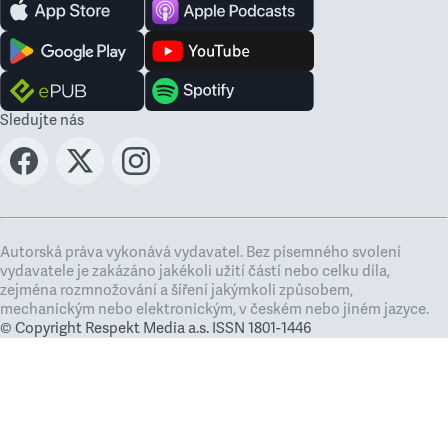
Sledujte nás
Autorská práva vykonává vydavatel. Bez písemného svolení
vydavatele je zakázáno jakékoli užití částí nebo celku díla,
zejména rozmnožování a šíření jakýmkoli způsobem,
mechanickým nebo elektronickým, v českém nebo jiném jazyce.
© Copyright Respekt Media a.s. ISSN 1801-1446