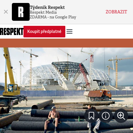
Týdeník Respekt
×
ZOBRAZIT
Respekt Media
ZDARMA - na Google Play
Koupit předplatné