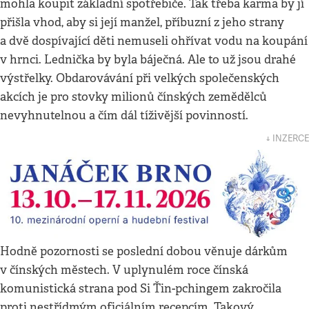
mohla koupit základní spotřebiče. Tak třeba karma by jí
přišla vhod, aby si její manžel, příbuzní z jeho strany
a dvě dospívající děti nemuseli ohřívat vodu na koupání
v hrnci. Lednička by byla báječná. Ale to už jsou drahé
výstřelky. Obdarovávání při velkých společenských
akcích je pro stovky milionů čínských zemědělců
nevyhnutelnou a čím dál tíživější povinností.
↓ INZERCE
Hodně pozornosti se poslední dobou věnuje dárkům
v čínských městech. V uplynulém roce čínská
komunistická strana pod Si Ťin-pchingem zakročila
proti nestřídmým oficiálním recepcím. Takový