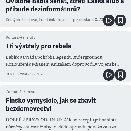
Ovládne Babiš senát, ztratí Láska klub a
přibude dezinformátorů?
Kristýna Jelínková
,
František Trojan
,
Filip Zelenka
•
7. 8. 2026
Kultura
•
4
minuty
Tři výstřely pro rebela
Babišova vláda pohřbila legendu undergroundu.
Rozloučení s Milanem Knížákem doprovodily vojenské
salvy i kritika pokrokářů
Jan H. Vitvar
•
7. 8. 2026
Zahraničí
•
5
minut
Finsko vymyslelo, jak se zbavit
bezdomovectví
DOBRÉ ZPRÁVY ODJINUD. Základ receptu je banální i
náročný současně: aby to vláda opravdu považovala za