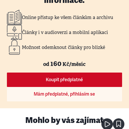
informace.
Online přístup ke všem článkům a archivu
Články i v audioverzi a mobilní aplikaci
Možnost odemknout články pro blízké
160
od
Kč/měsíc
Koupit předplatné
Mám předplatné, přihlásím se
Mohlo by vás zajímat