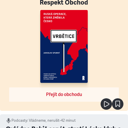
Respekt Obchod
Přejít do obchodu
Podcasty
:
Vládneme, nerušit
•
42 minut