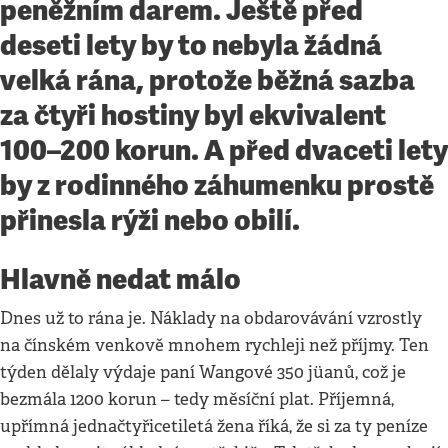
peněžním darem. Ještě před
deseti lety by to nebyla žádná
velká rána, protože běžná sazba
za čtyři hostiny byl ekvivalent
100–200 korun. A před dvaceti lety
by z rodinného záhumenku prostě
přinesla rýži nebo obilí.
Hlavně nedat málo
Dnes už to rána je. Náklady na obdarovávání vzrostly
na čínském venkově mnohem rychleji než příjmy. Ten
týden dělaly výdaje paní Wangové 350 jüanů, což je
bezmála 1200 korun – tedy měsíční plat. Příjemná,
upřímná jednačtyřicetiletá žena říká, že si za ty peníze