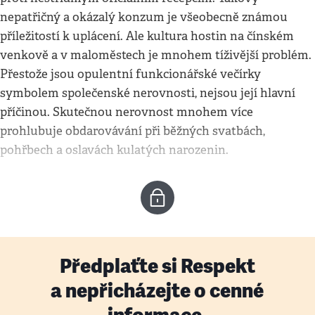
nepatřičný a okázalý konzum je všeobecně známou
příležitostí k uplácení. Ale kultura hostin na čínském
venkově a v maloměstech je mnohem tíživější problém.
Přestože jsou opulentní funkcionářské večírky
symbolem společenské nerovnosti, nejsou její hlavní
příčinou. Skutečnou nerovnost mnohem více
prohlubuje obdarovávání při běžných svatbách,
pohřbech a oslavách kulatých narozenin.
Předplaťte si Respekt
a nepřicházejte o cenné