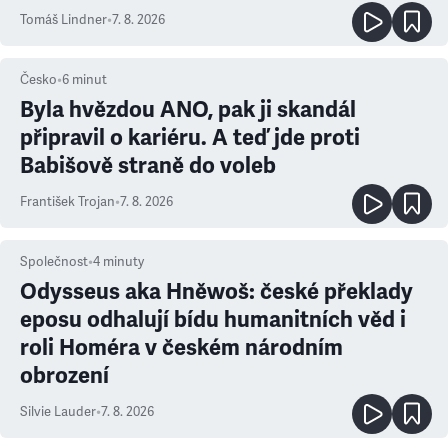
prioritu
Tomáš Lindner
•
7. 8. 2026
Česko
•
6
minut
Byla hvězdou ANO, pak ji skandál
připravil o kariéru. A teď jde proti
Babišově straně do voleb
František Trojan
•
7. 8. 2026
Společnost
•
4
minuty
Odysseus aka Hněwoš: české překlady
eposu odhalují bídu humanitních věd i
roli Homéra v českém národním
obrození
Silvie Lauder
•
7. 8. 2026