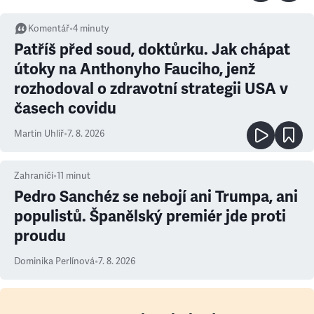
Komentář
•
4
minuty
Patříš před soud, doktůrku. Jak chápat
útoky na Anthonyho Fauciho, jenž
rozhodoval o zdravotní strategii USA v
časech covidu
Martin Uhlíř
•
7. 8. 2026
Zahraničí
•
11
minut
Pedro Sanchéz se nebojí ani Trumpa, ani
populistů. Španělský premiér jde proti
proudu
Dominika Perlínová
•
7. 8. 2026