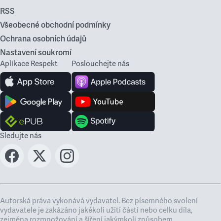
RSS
Všeobecné obchodní podmínky
Ochrana osobních údajů
Nastavení soukromí
Aplikace Respekt
Poslouchejte nás
Sledujte nás
Autorská práva vykonává vydavatel. Bez písemného svolení
vydavatele je zakázáno jakékoli užití částí nebo celku díla,
zejména rozmnožování a šíření jakýmkoli způsobem,