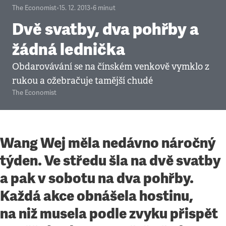
The Economist
•
15. 12. 2013
•
6
minut
Dvě svatby, dva pohřby a
žádná lednička
Obdarovávání se na čínském venkově vymklo z
rukou a ožebračuje tamější chudé
The Economist
Wang Wej měla nedávno náročný
týden. Ve středu šla na dvě svatby
a pak v sobotu na dva pohřby.
Každá akce obnášela hostinu,
na niž musela podle zvyku přispět