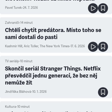
Pavel Turek
•
24. 7. 2026
Zahraničí
•
14
minut
Chtěli chytit predátora. Místo toho se
sami dostali do pasti
Kashmir Hill, Aric Toller
,
The New York Times
•
17. 6. 2026
TV seriály
•
10
minut
Skončil seriál Stranger Things. Netflix
přesvědčil jednu generaci, že bez něj
nemůže žít
Jindřiška Bláhová
•
10. 1. 2026
Kultura
•
10
minut