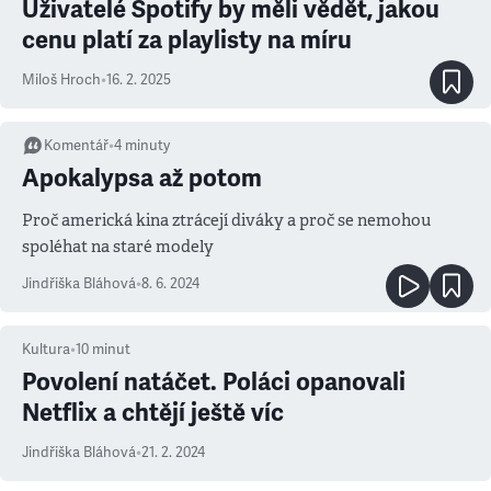
Uživatelé Spotify by měli vědět, jakou
cenu platí za playlisty na míru
Miloš Hroch
•
16. 2. 2025
Komentář
•
4
minuty
Apokalypsa až potom
Proč americká kina ztrácejí diváky a proč se nemohou
spoléhat na staré modely
Jindřiška Bláhová
•
8. 6. 2024
Kultura
•
10
minut
Povolení natáčet. Poláci opanovali
Netflix a chtějí ještě víc
Jindřiška Bláhová
•
21. 2. 2024