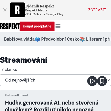
Týdeník Respekt
×
ZOBRAZIT
Respekt Media
ZDARMA - na Google Play
Koupit předplatné
Babišova vláda
🗳️ Předvolební Česko
📚 Literární př
Streamování
17 článků
Kultura
•
8
minut
Hudba generovaná AI, nebo stvořená
člověkem? Rozdíl už nikdo nepozná