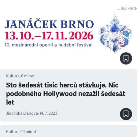
↓ INZERCE
Kultura
•
6
minut
Sto šedesát tisíc herců stávkuje. Nic
podobného Hollywood nezažil šedesát
let
Jindřiška Bláhová
•
14. 7. 2023
Kultura
•
14
minut