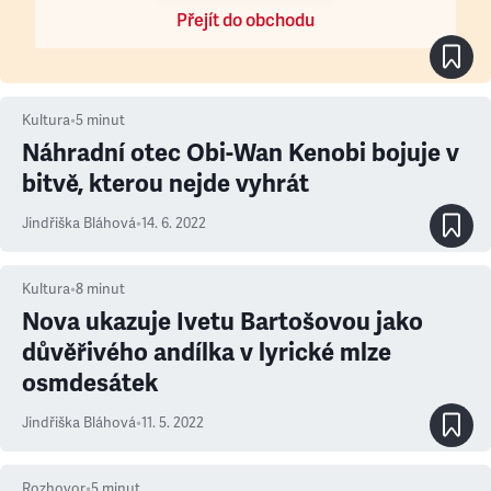
Přejít do obchodu
Kultura
•
5
minut
Náhradní otec Obi-Wan Kenobi bojuje v
bitvě, kterou nejde vyhrát
Jindřiška Bláhová
•
14. 6. 2022
Kultura
•
8
minut
Nova ukazuje Ivetu Bartošovou jako
důvěřivého andílka v lyrické mlze
osmdesátek
Jindřiška Bláhová
•
11. 5. 2022
Rozhovor
•
5
minut