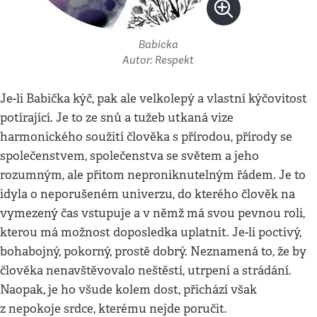
Babicka
Autor: Respekt
Je-li Babička kýč, pak ale velkolepý a vlastní kýčovitost
potírající. Je to ze snů a tužeb utkaná vize
harmonického soužití člověka s přírodou, přírody se
společenstvem, společenstva se světem a jeho
rozumným, ale přitom neproniknutelným řádem. Je to
idyla o neporušeném univerzu, do kterého člověk na
vymezený čas vstupuje a v němž má svou pevnou roli,
kterou má možnost doposledka uplatnit. Je-li poctivý,
bohabojný, pokorný, prostě dobrý. Neznamená to, že by
člověka nenavštěvovalo neštěstí, utrpení a strádání.
Naopak, je ho všude kolem dost, přichází však
z nepokoje srdce, kterému nejde poručit.