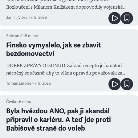
Rozloučení s Milanem Knížákem doprovodily vojenské
salvy i kritika pokrokářů
Jan H. Vitvar
•
7. 8. 2026
Zahraničí
•
5
minut
Finsko vymyslelo, jak se zbavit
bezdomovectví
DOBRÉ ZPRÁVY ODJINUD. Základ receptu je banální i
náročný současně: aby to vláda opravdu považovala za
prioritu
Tomáš Lindner
•
7. 8. 2026
Česko
•
6
minut
Byla hvězdou ANO, pak ji skandál
připravil o kariéru. A teď jde proti
Babišově straně do voleb