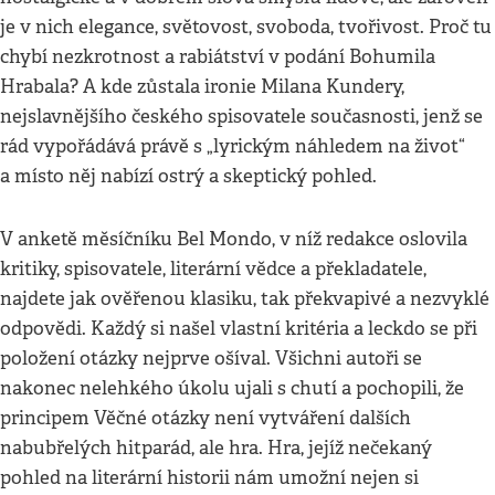
je v nich elegance, světovost, svoboda, tvořivost. Proč tu
chybí nezkrotnost a rabiátství v podání Bohumila
Hrabala? A kde zůstala ironie Milana Kundery,
nejslavnějšího českého spisovatele současnosti, jenž se
rád vypořádává právě s „lyrickým náhledem na život“
a místo něj nabízí ostrý a skeptický pohled.
V anketě měsíčníku Bel Mondo, v níž redakce oslovila
kritiky, spisovatele, literární vědce a překladatele,
najdete jak ověřenou klasiku, tak překvapivé a nezvyklé
odpovědi. Každý si našel vlastní kritéria a leckdo se při
položení otázky nejprve ošíval. Všichni autoři se
nakonec nelehkého úkolu ujali s chutí a pochopili, že
principem Věčné otázky není vytváření dalších
nabubřelých hitparád, ale hra. Hra, jejíž nečekaný
pohled na literární historii nám umožní nejen si