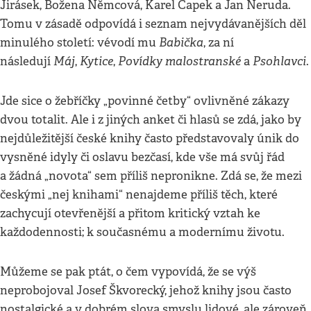
Jirásek, Božena Němcová, Karel Čapek a Jan Neruda.
Tomu v zásadě odpovídá i seznam nejvydávanějších děl
Babička
minulého století: vévodí mu
, za ní
Máj
Kytice
Povídky malostranské
Psohlavci
následují
,
,
a
.
Jde sice o žebříčky „povinné četby“ ovlivněné zákazy
dvou totalit. Ale i z jiných anket či hlasů se zdá, jako by
nejdůležitější české knihy často představovaly únik do
vysněné idyly či oslavu bezčasí, kde vše má svůj řád
a žádná „novota“ sem příliš nepronikne. Zdá se, že mezi
českými „nej knihami“ nenajdeme příliš těch, které
zachycují otevřenější a přitom kritický vztah ke
každodennosti; k současnému a modernímu životu.
Můžeme se pak ptát, o čem vypovídá, že se výš
neprobojoval Josef Škvorecký, jehož knihy jsou často
nostalgické a v dobrém slova smyslu lidové, ale zároveň