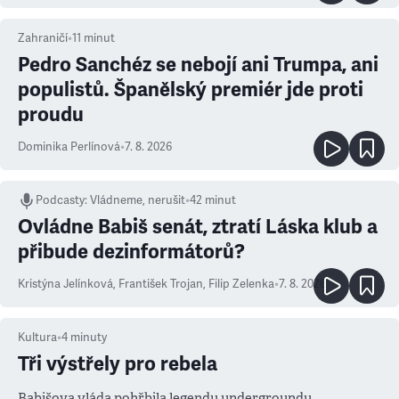
Zahraničí
•
11
minut
Pedro Sanchéz se nebojí ani Trumpa, ani
populistů. Španělský premiér jde proti
proudu
Dominika Perlínová
•
7. 8. 2026
Podcasty
:
Vládneme, nerušit
•
42 minut
Ovládne Babiš senát, ztratí Láska klub a
přibude dezinformátorů?
Kristýna Jelínková
,
František Trojan
,
Filip Zelenka
•
7. 8. 2026
Kultura
•
4
minuty
Tři výstřely pro rebela
Babišova vláda pohřbila legendu undergroundu.