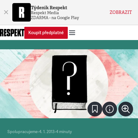
Týdeník Respekt
×
ZOBRAZIT
Respekt Media
ZDARMA - na Google Play
Koupit předplatné
Spolupracujeme
•
4. 1. 2013
•
4
minuty