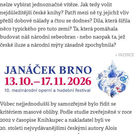
nelze vybírat jednoznačné vítěze. Jak tedy volit
nejdůležitější české knihy? Patří mezi ně ty, jejichž vliv
přežil dobové nálady a čtou se dodnes? Díla, která šířila
něco typického pro tuto zemi? Ta, která pomáhala
budovat náš národní sebeobran - nebo naopak ta, jež
české iluze a národní mýty zásadně zpochybnila?
↓ INZERCE
Vůbec nejjednodušší by samozřejmě bylo řídit se
kritériem masové obliby. Podle studie zveřejněné v roce
2002 v časopise Knihkupec a nakladatel byli ve
20. století nejvydávanějšími českými autory Alois