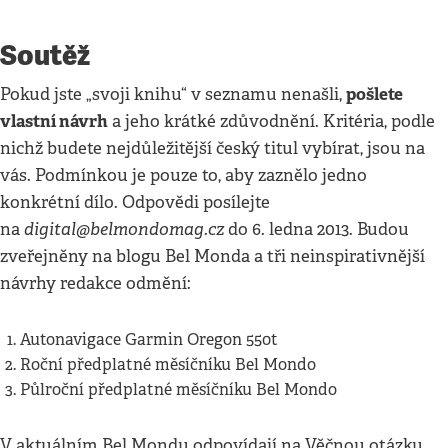
Soutěž
pošlete
Pokud jste „svoji knihu“ v seznamu nenašli,
vlastní návrh
a jeho krátké zdůvodnění. Kritéria, podle
nichž budete nejdůležitější český titul vybírat, jsou na
vás. Podmínkou je pouze to, aby zaznělo jedno
konkrétní dílo. Odpovědi posílejte
digital@belmondomag.cz
na
do 6. ledna 2013. Budou
zveřejněny na blogu Bel Monda a tři neinspirativnější
návrhy redakce odmění:
Autonavigace Garmin Oregon 550t
Roční předplatné měsíčníku Bel Mondo
Půlroční předplatné měsíčníku Bel Mondo
V aktuálním Bel Mondu odpovídají na Věčnou otázku