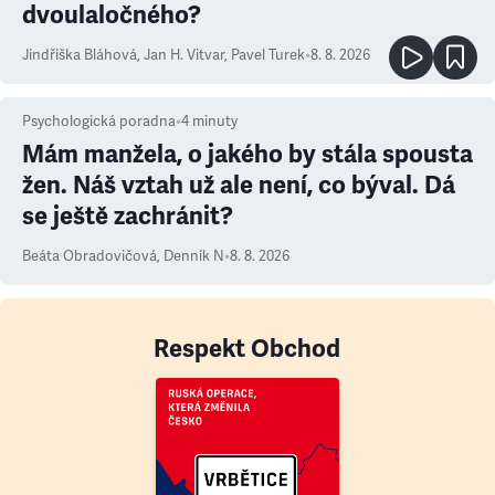
dvoulaločného?
Jindřiška Bláhová
,
Jan H. Vitvar
,
Pavel Turek
•
8. 8. 2026
Psychologická poradna
•
4
minuty
Mám manžela, o jakého by stála spousta
žen. Náš vztah už ale není, co býval. Dá
se ještě zachránit?
Beáta Obradovičová
,
Denník N
•
8. 8. 2026
Respekt Obchod