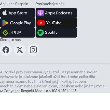
Aplikace Respekt
Poslouchejte nás
Sledujte nás
Autorská práva vykonává vydavatel. Bez písemného svolení
vydavatele je zakázáno jakékoli užití částí nebo celku díla,
zejména rozmnožování a šíření jakýmkoli způsobem,
mechanickým nebo elektronickým, v českém nebo jiném jazyce.
© Copyright Respekt Media a.s. ISSN 1801-1446