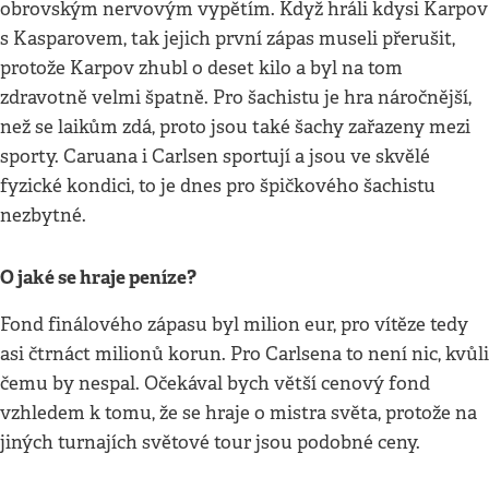
obrovským nervovým vypětím. Když hráli kdysi Karpov
s Kasparovem, tak jejich první zápas museli přerušit,
protože Karpov zhubl o deset kilo a byl na tom
zdravotně velmi špatně. Pro šachistu je hra náročnější,
než se laikům zdá, proto jsou také šachy zařazeny mezi
sporty. Caruana i Carlsen sportují a jsou ve skvělé
fyzické kondici, to je dnes pro špičkového šachistu
nezbytné.
O jaké se hraje peníze?
Fond finálového zápasu byl milion eur, pro vítěze tedy
asi čtrnáct milionů korun. Pro Carlsena to není nic, kvůli
čemu by nespal. Očekával bych větší cenový fond
vzhledem k tomu, že se hraje o mistra světa, protože na
jiných turnajích světové tour jsou podobné ceny.