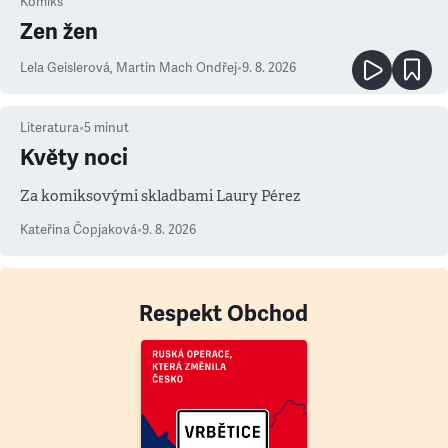
Komiks
Zen žen
Lela Geislerová
,
Martin Mach Ondřej
•
9. 8. 2026
Literatura
•
5
minut
Květy noci
Za komiksovými skladbami Laury Pérez
Kateřina Čopjaková
•
9. 8. 2026
Respekt Obchod