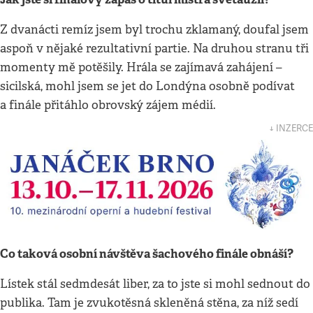
Z dvanácti remíz jsem byl trochu zklamaný, doufal jsem
aspoň v nějaké rezultativní partie. Na druhou stranu tři
momenty mě potěšily. Hrála se zajímavá zahájení –
sicilská, mohl jsem se jet do Londýna osobně podívat
a finále přitáhlo obrovský zájem médií.
↓ INZERCE
Co taková osobní návštěva šachového finále obnáší?
Lístek stál sedmdesát liber, za to jste si mohl sednout do
publika. Tam je zvukotěsná skleněná stěna, za níž sedí