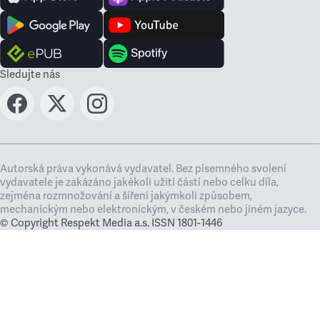
Sledujte nás
Autorská práva vykonává vydavatel. Bez písemného svolení
vydavatele je zakázáno jakékoli užití částí nebo celku díla,
zejména rozmnožování a šíření jakýmkoli způsobem,
mechanickým nebo elektronickým, v českém nebo jiném jazyce.
© Copyright Respekt Media a.s. ISSN 1801-1446