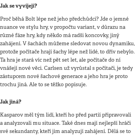
Jak se vyvíjejí?
Proč běhá Bolt lépe než jeho předchůdci? Jde o jemné
nuance ve stylu hry, v propočtu variant, v důrazu na
různé fáze hry, kdy někdo má radši koncovky, jiný
zahájení. V šachách můžeme sledovat novou dynamiku,
protože počítače hrají šachy lépe než lidé, to dřív nebylo.
Ta hra je stará víc než pět set let, ale počítače do ní
vnášejí nové věci. Carlsen už vyrůstal s počítači, je tedy
zástupcem nové šachové generace a jeho hra je proto
trochu jiná. Ale to se těžko popisuje.
Jak jiná?
Kasparov měl tým lidí, kteří ho před partií připravovali
a analyzovali mu situace. Také dnes mají nejlepší hráči
své sekundanty, kteří jim analyzují zahájení. Dělá se to