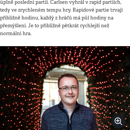
úplně poslední partií. Carlsen vyhrál v rapid partiích,
tedy ve zrychleném tempu hry. Rapidové partie trvají
přibližně hodinu, každý z hráčů má půl hodiny na
přemýšlení. Je to přibližně pětkrát rychlejší než
normální hra.