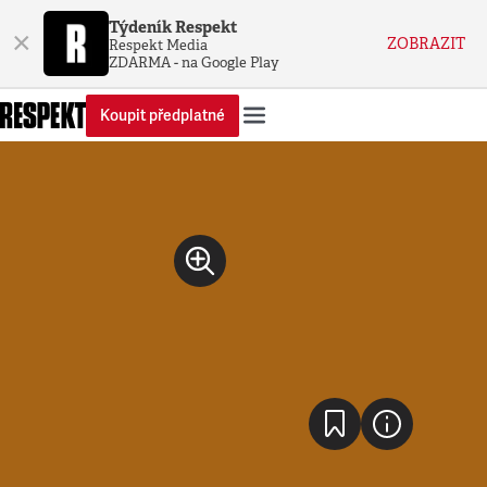
Týdeník Respekt
×
ZOBRAZIT
Respekt Media
ZDARMA - na Google Play
Koupit předplatné