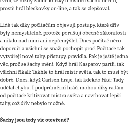
tvrdí, že nikdy žádné knížky o historii šachů nečetl,
prostě hrál bleskovky on-line, a tak se zlepšoval.
Lidé tak díky počítačům objevují postupy, které dřív
byly nemyslitelné, protože porušují obecné zákonitosti
a nikdo nad nimi ani nepřemýšlel. Dnes počítač něco
doporučí a všichni se snaží pochopit proč. Počítače tak
vytvářejí nové tahy, přístupy, pravidla. Pak je ještě jedna
věc, proč se šachy mění. Když hrál Kasparov partii, tak
všichni říkali: Takhle to hrál mistr světa, tak to musí být
dobré. Dnes, když Carlsen hraje, tak kdekdo říká: Tady
udělal chybu. I podprůměrní hráči mohou díky radám
od počítače kritizovat mistra světa a navrhovat lepší
tahy, což dřív nebylo možné.
Šachy jsou tedy víc otevřené?