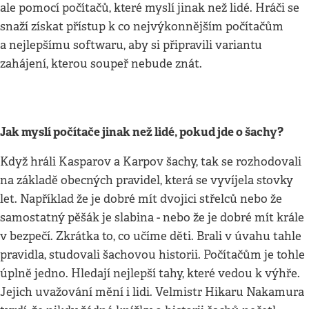
ale pomocí počítačů, které myslí jinak než lidé. Hráči se
snaží získat přístup k co nejvýkonnějším počítačům
a nejlepšímu softwaru, aby si připravili variantu
zahájení, kterou soupeř nebude znát.
Jak myslí počítače jinak než lidé, pokud jde o šachy?
Když hráli Kasparov a Karpov šachy, tak se rozhodovali
na základě obecných pravidel, která se vyvíjela stovky
let. Například že je dobré mít dvojici střelců nebo že
samostatný pěšák je slabina - nebo že je dobré mít krále
v bezpečí. Zkrátka to, co učíme děti. Brali v úvahu tahle
pravidla, studovali šachovou historii. Počítačům je tohle
úplně jedno. Hledají nejlepší tahy, které vedou k výhře.
Jejich uvažování mění i lidi. Velmistr Hikaru Nakamura