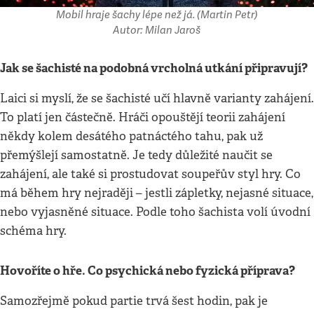
Mobil hraje šachy lépe než já. (Martin Petr)
Autor: Milan Jaroš
Jak se šachisté na podobná vrcholná utkání připravují?
Laici si myslí, že se šachisté učí hlavně varianty zahájení.
To platí jen částečně. Hráči opouštějí teorii zahájení
někdy kolem desátého patnáctého tahu, pak už
přemýšlejí samostatně. Je tedy důležité naučit se
zahájení, ale také si prostudovat soupeřův styl hry. Co
má během hry nejraději – jestli zápletky, nejasné situace,
nebo vyjasněné situace. Podle toho šachista volí úvodní
schéma hry.
Hovoříte o hře. Co psychická nebo fyzická příprava?
Samozřejmě pokud partie trvá šest hodin, pak je