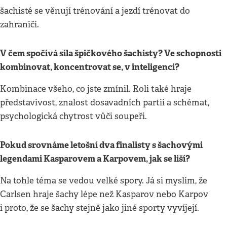
šachisté se věnují trénování a jezdí trénovat do
zahraničí.
V čem spočívá síla špičkového šachisty? Ve schopnosti
kombinovat, koncentrovat se, v inteligenci?
Kombinace všeho, co jste zmínil. Roli také hraje
představivost, znalost dosavadních partií a schémat,
psychologická chytrost vůči soupeři.
Pokud srovnáme letošní dva finalisty s šachovými
legendami Kasparovem a Karpovem, jak se liší?
Na tohle téma se vedou velké spory. Já si myslím, že
Carlsen hraje šachy lépe než Kasparov nebo Karpov
i proto, že se šachy stejně jako jiné sporty vyvíjejí.