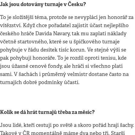
Jak jsou dotovány turnaje v Česku?
To je složitější téma, protože se nevyplácí jen honorář za
vítězství. Když chce pořadatel zajistit účast nejlepšího
českého hráče Davida Navary, tak mu zaplatí náklady
včetně startovného, které se u špičkového turnaje
pohybuje v řádu desítek tisíc korun. Ve stejné výši se
pak pohybují honoráře. To je rozdíl oproti tenisu, kde
jsou úžasné cenové fondy, ale hráči si všechno platí
sami. V šachách i průměrný velmistr dostane často na
turnajích dobré podmínky účasti.
Kolik se dá hrát turnajů třeba za měsíc?
Jsou lidé, kteří cestují po světě a skoro pořád hrají šachy.
Takové v ČR momentálně máme dva nebo tři. Starší