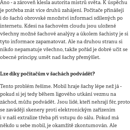
Ano - a zároveň klesla autorita mistrů světa. K úspěchu
je potřeba znát více druhů zahájení. Počítače přinášejí
i do šachů obrovské množství informací sdílených po
internetu. Kdesi na šachovém cloudu jsou uložené
všechny možné šachové analýzy a úkolem šachisty je si
tyto informace zapamatovat. Ale na druhou stranu si
nikdo nepamatuje všechno, takže pořád je dobré učit se
obecné principy, umět nad šachy přemýšlet.
Lze díky počítačům v šachách podvádět?
Tento problém řešíme. Mobil hraje šachy lépe než já -
pokud si jej tedy během ligového utkání vezmu na
záchod, můžu podvádět. Jsou lidé, kteří nehrají fér, proto
se zavádějí skenery proti elektronickým zařízením
i v naší extralize třeba při vstupu do sálu. Pokud má
někdo u sebe mobil, je okamžitě zkontumován. Ale