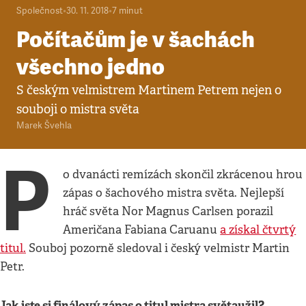
Společnost
•
30. 11. 2018
•
7
minut
Počítačům je v šachách
všechno jedno
S českým velmistrem Martinem Petrem nejen o
souboji o mistra světa
Marek Švehla
P
o dvanácti remízách skončil zkrácenou hrou
zápas o šachového mistra světa. Nejlepší
hráč světa Nor Magnus Carlsen porazil
Američana Fabiana Caruanu
a získal čtvrtý
titul.
Souboj pozorně sledoval i český velmistr Martin
Petr.
Jak jste si finálový zápas o titul mistra světa
užil?