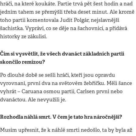
hráči, na které koukáte. Partie trvá pět šest hodin a nad
jedním tahem se přemýšlí třeba deset minut. Ale kromě
toho partii komentovala Judit Polgár, nejslavnější
šachistka. Vypráví, co se děje na šachovnici, a přidává
historky ze zákulisí.
Čím si vysvětlit, že všech dvanáct základních partií
skončilo remízou?
Po dlouhé době se sešli hráči, kteří jsou opravdu
vyrovnaní, první dva na světovém žebříčku. Měli šance
vyhrát – Caruana osmou partii, Carlsen první nebo
dvanáctou. Ale nevyužili je.
Rozhodla náhlá smrt. V čem je tato hra náročnější?
Musím upřesnit, že k náhlé smrti nedošlo, ta by byla až