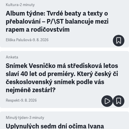
Kultura
•
2
minuty
Album týdne: Tvrdé beaty a texty o
přebalování – P/\ST balancuje mezi
rapem a rodičovstvím
Eliška Palušová
•
9. 8. 2026
Anketa
Snímek Vesničko má středisková letos
slaví 40 let od premiéry. Který český či
československý snímek podle vás
nejméně zestárl?
Respekt
•
9. 8. 2026
Minulý týden
•
3
minuty
Uplynulých sedm dní očima Ivana