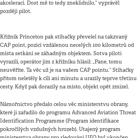
akceleraci. Dost mě to tedy zneklidnilo,“ vyprávěl
později pilot.
Křižník Princeton pak stíhačky převelel na takzvaný
CAP point, pozici vzdálenou necelých 100 kilometrů od
místa setkání se záhadným objektem. Sotva piloti
vyrazili, operátor jim z křižníku hlásil: „Pane, tomu
neuvěříte. Ta věc už je na vašem CAP pointu.“ Stíhačky
přitom neletěly k cíli ani minutu a urazily teprve třetinu
cesty. Když pak dorazily na místo, objekt opět zmizel.
Námořnictvo předalo celou věc ministerstvu obrany,
které ji zařadilo do programu Advanced Aviation Threat
Identification Programme (Program identifikace
pokročilých vzdušných hrozeb). Utajený program
ministerstva obrany pro sledování UFO byl ukončen