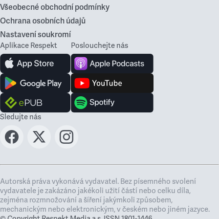
Všeobecné obchodní podmínky
Ochrana osobních údajů
Nastavení soukromí
Aplikace Respekt
Poslouchejte nás
Sledujte nás
Autorská práva vykonává vydavatel. Bez písemného svolení
vydavatele je zakázáno jakékoli užití částí nebo celku díla,
zejména rozmnožování a šíření jakýmkoli způsobem,
mechanickým nebo elektronickým, v českém nebo jiném jazyce.
© Copyright Respekt Media a.s. ISSN 1801-1446