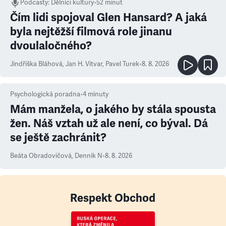
Podcasty
:
Dělníci kultury
•
52 minut
Čím lidi spojoval Glen Hansard? A jaká
byla nejtěžší filmová role jinanu
dvoulaločného?
Jindřiška Bláhová
,
Jan H. Vitvar
,
Pavel Turek
•
8. 8. 2026
Psychologická poradna
•
4
minuty
Mám manžela, o jakého by stála spousta
žen. Náš vztah už ale není, co býval. Dá
se ještě zachránit?
Beáta Obradovičová
,
Denník N
•
8. 8. 2026
Respekt Obchod