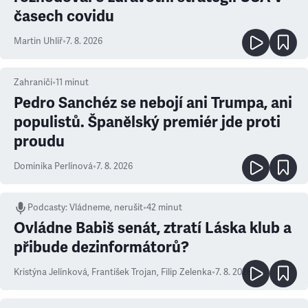
časech covidu
Martin Uhlíř
•
7. 8. 2026
Zahraničí
•
11
minut
Pedro Sanchéz se nebojí ani Trumpa, ani
populistů. Španělský premiér jde proti
proudu
Dominika Perlínová
•
7. 8. 2026
Podcasty
:
Vládneme, nerušit
•
42 minut
Ovládne Babiš senát, ztratí Láska klub a
přibude dezinformátorů?
Kristýna Jelínková
,
František Trojan
,
Filip Zelenka
•
7. 8. 2026