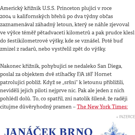
Americký křižník U.S.S. Princeton plující v roce
2004 u kalifornských břehů po dva týdny občas
zaznamenával záhadný letoun, který se náhle zjevoval
ve výšce téměř pětadvaceti kilometrů a pak prudce klesl
do šestikilometrové výšky, kde se vznášel. Poté buď
zmizel z radarů, nebo vystřelil zpět do výšky.
Nakonec křižník, pohybující se nedaleko San Diega,
poslal za objektem dvě stíhačky F/A 18F Hornet
patrolující poblíž. Když se „sršni“ k letounu přiblížili,
neviděli jejich piloti nejprve nic. Pak ale jeden z nich
pohlédl dolů. To, co spatřil, zní natolik šíleně, že raději
citujme důvěryhodný pramen –
The New York Times:
↓ INZERCE