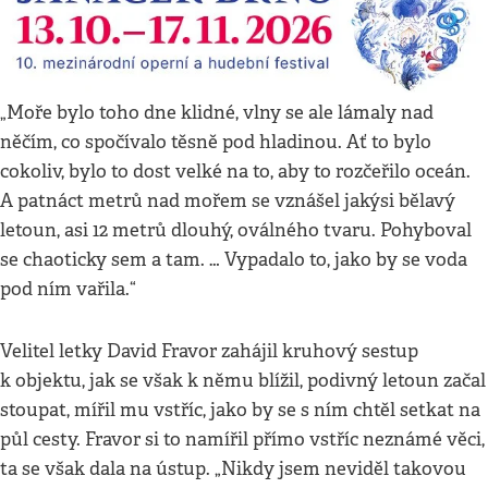
„Moře bylo toho dne klidné, vlny se ale lámaly nad
něčím, co spočívalo těsně pod hladinou. Ať to bylo
cokoliv, bylo to dost velké na to, aby to rozčeřilo oceán.
A patnáct metrů nad mořem se vznášel jakýsi bělavý
letoun, asi 12 metrů dlouhý, oválného tvaru. Pohyboval
se chaoticky sem a tam. … Vypadalo to, jako by se voda
pod ním vařila.“
Velitel letky David Fravor zahájil kruhový sestup
k objektu, jak se však k němu blížil, podivný letoun začal
stoupat, mířil mu vstříc, jako by se s ním chtěl setkat na
půl cesty. Fravor si to namířil přímo vstříc neznámé věci,
ta se však dala na ústup. „Nikdy jsem neviděl takovou