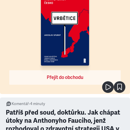
Přejít do obchodu
Komentář
•
4
minuty
Patříš před soud, doktůrku. Jak chápat
útoky na Anthonyho Fauciho, jenž
rozhodoval o zdravotní strategii USA v