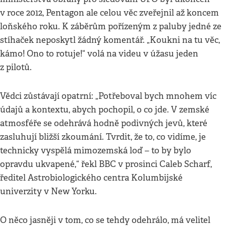
v roce 2012, Pentagon ale celou věc zveřejnil až koncem
loňského roku. K záběrům pořízeným z paluby jedné ze
stíhaček neposkytl žádný komentář. „Koukni na tu věc,
kámo! Ono to rotuje!“ volá na videu v úžasu jeden
z pilotů.
Vědci zůstávají opatrní: „Potřeboval bych mnohem víc
údajů a kontextu, abych pochopil, o co jde. V zemské
atmosféře se odehrává hodně podivných jevů, které
zasluhují bližší zkoumání. Tvrdit, že to, co vidíme, je
technicky vyspělá mimozemská loď – to by bylo
opravdu ukvapené,“ řekl BBC v prosinci Caleb Scharf,
ředitel Astrobiologického centra Kolumbijské
univerzity v New Yorku.
O něco jasněji v tom, co se tehdy odehrálo, má velitel