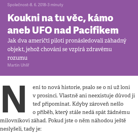
Společnost
•
8. 6. 2018
•
3
minuty
Koukni na tu věc, kámo
aneb UFO nad Pacifikem
Jak dva američtí piloti pronásledovali záhadný
objekt, jehož chování se vzpírá zdravému
rozumu
Martin Uhlíř
N
ení to nová historie, psalo se o ní už loni
v prosinci. Vlastně ani neexistuje důvod ji
teď připomínat. Kdyby zároveň nešlo
o příběh, který stále nedá spát žádnému
milovníkovi záhad. Pokud jste o něm náhodou ještě
neslyšeli, tady je: