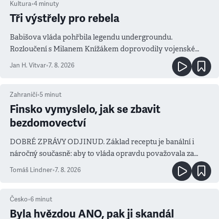
Kultura
•
4
minuty
Tři výstřely pro rebela
Babišova vláda pohřbila legendu undergroundu.
Rozloučení s Milanem Knížákem doprovodily vojenské
salvy i kritika pokrokářů
Jan H. Vitvar
•
7. 8. 2026
Zahraničí
•
5
minut
Finsko vymyslelo, jak se zbavit
bezdomovectví
DOBRÉ ZPRÁVY ODJINUD. Základ receptu je banální i
náročný současně: aby to vláda opravdu považovala za
prioritu
Tomáš Lindner
•
7. 8. 2026
Česko
•
6
minut
Byla hvězdou ANO, pak ji skandál