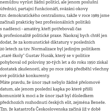
nemůžou vyrůst žádní politici, ale jenom poslušní
úředníci, partajní funkcionáři, svázáni okovy
tzv. demokratického centralismu, takže v roce 1989 jsme
začínali prakticky bez profesionálních politiků
s nadšenci - amatéry, kteří potřebovali čas
k profesionalitě politické praxe. Naokraj bych chtěl jen
dodat, že za komunstické diktatury v posledních
20 letech za tzv. Normalizace byl jediným politikem
„staré školy“ Gustav Husák, který se v politice
pohyboval od poloviny 30-tých let a do roku 1950 získal
dostatek zkušeností, aby po roce 1969 předběhl všechny
své politické konkurenty.
Máte pravdu, že únor 1948 nebylo žádné přelomové
datum, ale jenom poslední kapka po které přišli
komunisté k moci a že únor 1948 byl důsledkem
předchozích rozhodnutí českých elit, zejména Beneše.
Tzn. že katastrofa Československa začíná již v době