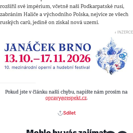
rozšířil své impérium, včetně naší Podkarpatské rusi,
zabráním Haliče a východního Polska, nejvíce ze všech
ruských carů, jedině on získal nová uzemí.
↓ INZERCE
Pokud jste v článku našli chybu, napište nám prosím na
opravy@respekt.cz
.
Sdílet
Mohlo by vás zajímat