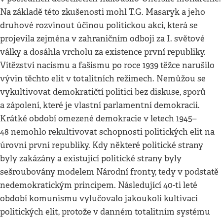
Na základě této zkušenosti mohl T.G. Masaryk a jeho
druhové rozvinout účinou politickou akci, která se
projevila zejména v zahraničním odboji za I. světové
války a dosáhla vrcholu za existence první republiky.
Vítězství nacismu a fašismu po roce 1939 těžce narušilo
vývin těchto elit v totalitních režimech. Nemůžou se
vykultivovat demokratičtí politici bez diskuse, sporů
a zápolení, které je vlastní parlamentní demokracii.
Krátké období omezené demokracie v letech 1945–
48 nemohlo rekultivovat schopnosti politických elit na
úrovni první republiky. Kdy některé politické strany
byly zakázány a existující politické strany byly
sešroubovány modelem Národní fronty, tedy v podstatě
nedemokratickým principem. Následující 40-ti leté
období komunismu vylučovalo jakoukoli kultivaci
politických elit, protože v danném totalitním systému