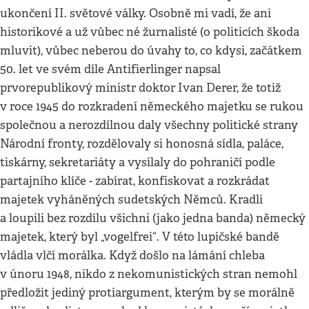
ukončení II. světové války. Osobně mi vadí, že ani
historikové a už vůbec né žurnalisté (o politicích škoda
mluvit), vůbec neberou do úvahy to, co kdysi, začátkem
50. let ve svém díle Antifierlinger napsal
prvorepublikový ministr doktor Ivan Derer, že totiž
v roce 1945 do rozkradení německého majetku se rukou
společnou a nerozdílnou daly všechny politické strany
Národní fronty, rozdělovaly si honosná sídla, paláce,
tiskárny, sekretariáty a vysílaly do pohraničí podle
partajního klíče - zabírat, konfiskovat a rozkrádat
majetek vyháněných sudetských Němců. Kradli
a loupili bez rozdílu všichni (jako jedna banda) německý
majetek, který byl „vogelfrei“. V této lupičské bandě
vládla vlčí morálka. Když došlo na lámání chleba
v únoru 1948, nikdo z nekomunistických stran nemohl
předložit jediný protiargument, kterým by se morálně