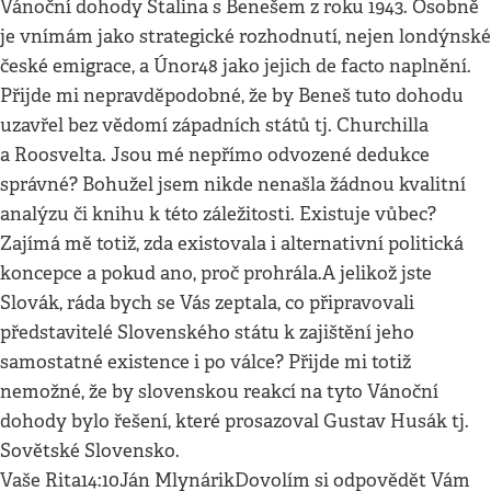
Vánoční dohody Stalina s Benešem z roku 1943. Osobně
je vnímám jako strategické rozhodnutí, nejen londýnské
české emigrace, a Únor48 jako jejich de facto naplnění.
Přijde mi nepravděpodobné, že by Beneš tuto dohodu
uzavřel bez vědomí západních států tj. Churchilla
a Roosvelta. Jsou mé nepřímo odvozené dedukce
správné? Bohužel jsem nikde nenašla žádnou kvalitní
analýzu či knihu k této záležitosti. Existuje vůbec?
Zajímá mě totiž, zda existovala i alternativní politická
koncepce a pokud ano, proč prohrála.A jelikož jste
Slovák, ráda bych se Vás zeptala, co připravovali
představitelé Slovenského státu k zajištění jeho
samostatné existence i po válce? Přijde mi totiž
nemožné, že by slovenskou reakcí na tyto Vánoční
dohody bylo řešení, které prosazoval Gustav Husák tj.
Sovětské Slovensko.
Vaše Rita14:10Ján MlynárikDovolím si odpovědět Vám