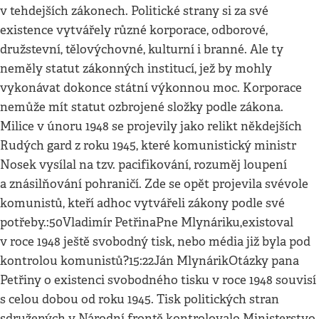
v tehdejších zákonech. Politické strany si za své
existence vytvářely různé korporace, odborové,
družstevní, tělovýchovné, kulturní i branné. Ale ty
neměly statut zákonných institucí, jež by mohly
vykonávat dokonce státní výkonnou moc. Korporace
nemůže mít statut ozbrojené složky podle zákona.
Milice v únoru 1948 se projevily jako relikt někdejších
Rudých gard z roku 1945, které komunistický ministr
Nosek vysílal na tzv. pacifikování, rozuměj loupení
a znásilňování pohraničí. Zde se opět projevila svévole
komunistů, kteří adhoc vytvářeli zákony podle své
potřeby.:50Vladimír PetřinaPne Mlynáriku,existoval
v roce 1948 ještě svobodný tisk, nebo média již byla pod
kontrolou komunistů?15:22Ján MlynárikOtázky pana
Petřiny o existenci svobodného tisku v roce 1948 souvisí
s celou dobou od roku 1945. Tisk politických stran
sdružených v Národní frontě kontrolovalo Ministerstvo