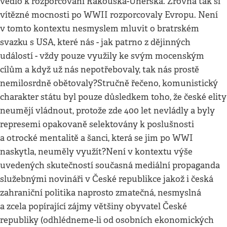
vedlo k rozporcování Rakouska-Uherska. Zrovna tak si
vítězné mocnosti po WWII rozporcovaly Evropu. Není
v tomto kontextu nesmyslem mluvit o bratrském
svazku s USA, které nás - jak patrno z dějinných
událostí - vždy pouze využily ke svým mocenským
cílům a když už nás nepotřebovaly, tak nás prostě
nemilosrdně obětovaly?Stručně řečeno, komunistický
charakter státu byl pouze důsledkem toho, že české elity
neumějí vládnout, protože zde 400 let nevládly a byly
represemi opakovaně selektovány k poslušnosti
a otrocké mentalitě a šanci, která se jim po WWI
naskytla, neuměly využít?Není v kontextu výše
uvedených skutečností současná mediální propaganda
služebnými novináři v České republikce jakož i česká
zahraniční politika naprosto zmatečná, nesmyslná
a zcela popírající zájmy většiny obyvatel České
republiky (odhlédneme-li od osobních ekonomických