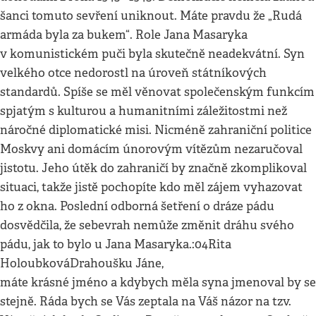
šanci tomuto sevření uniknout. Máte pravdu že „Rudá
armáda byla za bukem“. Role Jana Masaryka
v komunistickém puči byla skutečně neadekvátní. Syn
velkého otce nedorostl na úroveň státníkových
standardů. Spíše se měl věnovat společenským funkcím
spjatým s kulturou a humanitními záležitostmi než
náročné diplomatické misi. Nicméně zahraniční politice
Moskvy ani domácím únorovým vítězům nezaručoval
jistotu. Jeho útěk do zahraničí by značně zkomplikoval
situaci, takže jistě pochopíte kdo měl zájem vyhazovat
ho z okna. Poslední odborná šetření o dráze pádu
dosvědčila, že sebevrah nemůže změnit dráhu svého
pádu, jak to bylo u Jana Masaryka.:04Rita
HoloubkováDrahoušku Jáne,
máte krásné jméno a kdybych měla syna jmenoval by se
stejně. Ráda bych se Vás zeptala na Váš názor na tzv.