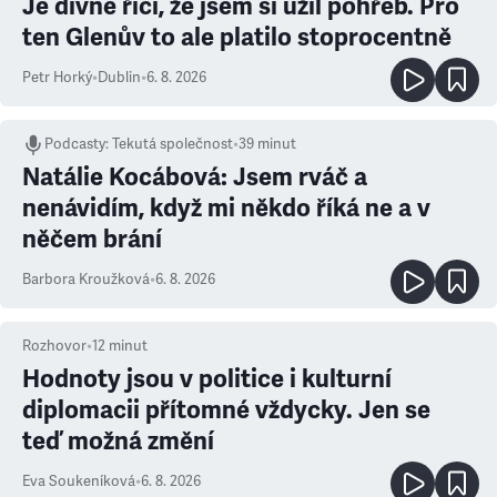
Je divné říci, že jsem si užil pohřeb. Pro
ten Glenův to ale platilo stoprocentně
Petr Horký
•
Dublin
•
6. 8. 2026
Podcasty
:
Tekutá společnost
•
39 minut
Natálie Kocábová: Jsem rváč a
nenávidím, když mi někdo říká ne a v
něčem brání
Barbora Kroužková
•
6. 8. 2026
Rozhovor
•
12
minut
Hodnoty jsou v politice i kulturní
diplomacii přítomné vždycky. Jen se
teď možná změní
Eva Soukeníková
•
6. 8. 2026