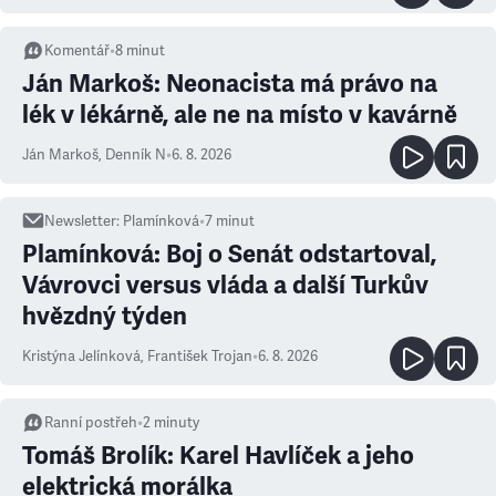
Komentář
•
8
minut
Ján Markoš: Neonacista má právo na
lék v lékárně, ale ne na místo v kavárně
Ján Markoš
,
Denník N
•
6. 8. 2026
Newsletter
:
Plamínková
•
7
minut
Plamínková: Boj o Senát odstartoval,
Vávrovci versus vláda a další Turkův
hvězdný týden
Kristýna Jelínková
,
František Trojan
•
6. 8. 2026
Ranní postřeh
•
2
minuty
Tomáš Brolík: Karel Havlíček a jeho
elektrická morálka