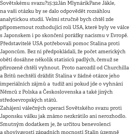
Sovětskému svazu?15:32Ján MlynárikPane Jákle,
na vaši otázku by se dalo odpovědět rozsáhlou
analytickou studií. Velmi stručně bych chtěl zde
připomernout rozhodující roli USA, které byly ve válce
s Japonskem i po skončení porážky nacismu v Evropě.
Představitelé USA potřebovali pomoc Stalina proti
Japoncům. Bez ní předpokládali, že počet amerických
obětí dosáhne několik statisíců padlých, čemuž se
přirozeně chtěli vyhnout. Proto narozdíl od Churchilla
a Britů nechtěli dráždit Stalina v žádné otázce jeho
imperiálních zájmů a tudíž ani pokud jde o vyhnání
Němců z Polska a Československa a také jiných
středoevropských států.
Zahájení válečných operací Sovětského svazu proti
Japonsku válku jak známo nezkrátilo ani nerozhodlo.
Smutným dodatkem je, že určitou benevolencí
a shovívavostí západních mocností Stalin územně