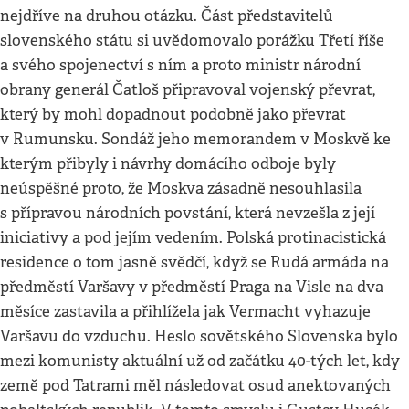
nejdříve na druhou otázku. Část představitelů
slovenského státu si uvědomovalo porážku Třetí říše
a svého spojenectví s ním a proto ministr národní
obrany generál Čatloš připravoval vojenský převrat,
který by mohl dopadnout podobně jako převrat
v Rumunsku. Sondáž jeho memorandem v Moskvě ke
kterým přibyly i návrhy domácího odboje byly
neúspěšné proto, že Moskva zásadně nesouhlasila
s přípravou národních povstání, která nevzešla z její
iniciativy a pod jejím vedením. Polská protinacistická
residence o tom jasně svědčí, když se Rudá armáda na
předměstí Varšavy v předměstí Praga na Visle na dva
měsíce zastavila a přihlížela jak Vermacht vyhazuje
Varšavu do vzduchu. Heslo sovětského Slovenska bylo
mezi komunisty aktuální už od začátku 40-tých let, kdy
země pod Tatrami měl následovat osud anektovaných