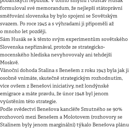
pobaltských republik. V tomto smyslu i Gustav Husák
formuloval své memorandum, že nejlepší státoprávní
směřování slovenska by bylo spojení se Sovětským
svazem. Po roce 1945 a s výhradami ji připoměli až
o mnoho let později.
Sám Husák se k těmto svým experimentům sovětského
Slovenska nepřiznával, protože ze strategicko-
mocenského hlediska nevyhovovaly ani tehdejší
Moskvě.
Vánoční dohoda Stalina s Benešem z roku 1943 byla jak ji
osobně vnímáte, skutečně strategickým rozhodnutím,
více ovšem z Benešovi iniciativy, než londýnské
emigrace a máte pravdu, že únor 1948 byl jenom
vyústěním této strategie.
Podle svědectví Benešova kancléře Smutného se 90%
rozhovorů mezi Benešem a Molotovem (rozhovory se
Stalinem byly jenom marginální) týkalo Benešova plánu