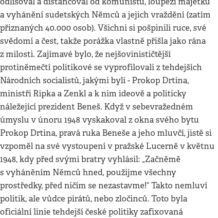
odlišoval a distancoval od komunistů, loupeží majetku
a vyhánění sudetských Němců a jejich vraždění (zatím
přiznaných 40.000 osob). Všichni si pošpinili ruce, své
svědomí a čest, takže porážka vlastně přišla jako rána
z milosti. Zajímavé bylo, že nejšovinističtější
protiněmečtí politikové se vyprofilovali z tehdejších
Národních socialistů, jakými byli - Prokop Drtina,
ministři Ripka a Zenkl a k nim ideově a politicky
náležející prezident Beneš. Když v sebevražedném
úmyslu v únoru 1948 vyskakoval z okna svého bytu
Prokop Drtina, pravá ruka Beneše a jeho mluvčí, jistě si
vzpoměl na své vystoupení v pražské Lucerně v květnu
1948, kdy před svými bratry vyhlásil: „Začněmě
s vyháněním Němců hned, použijme všechny
prostředky, před ničím se nezastavme!“ Takto nemluví
politik, ale vůdce pirátů, nebo zločinců. Toto byla
oficiální linie tehdejší české politiky zafixovaná