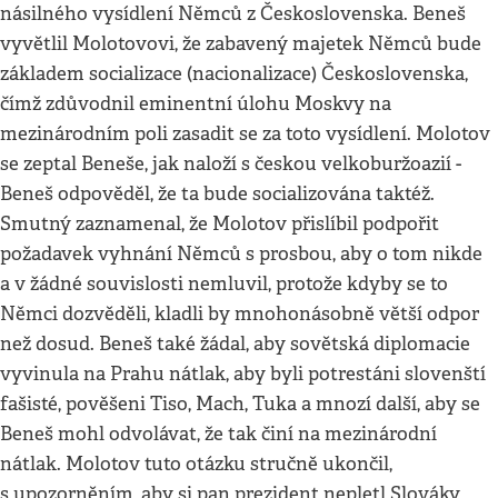
násilného vysídlení Němců z Československa. Beneš
vyvětlil Molotovovi, že zabavený majetek Němců bude
základem socializace (nacionalizace) Československa,
čímž zdůvodnil eminentní úlohu Moskvy na
mezinárodním poli zasadit se za toto vysídlení. Molotov
se zeptal Beneše, jak naloží s českou velkoburžoazií -
Beneš odpověděl, že ta bude socializována taktéž.
Smutný zaznamenal, že Molotov přislíbil podpořit
požadavek vyhnání Němců s prosbou, aby o tom nikde
a v žádné souvislosti nemluvil, protože kdyby se to
Němci dozvěděli, kladli by mnohonásobně větší odpor
než dosud. Beneš také žádal, aby sovětská diplomacie
vyvinula na Prahu nátlak, aby byli potrestáni slovenští
fašisté, pověšeni Tiso, Mach, Tuka a mnozí další, aby se
Beneš mohl odvolávat, že tak činí na mezinárodní
nátlak. Molotov tuto otázku stručně ukončil,
s upozorněním, aby si pan prezident nepletl Slováky