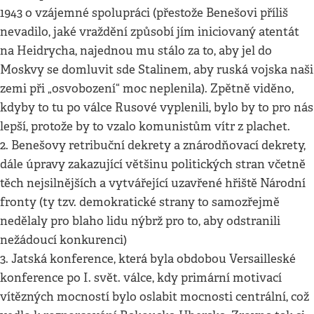
1943 o vzájemné spolupráci (přestože Benešovi příliš
nevadilo, jaké vraždění způsobí jím iniciovaný atentát
na Heidrycha, najednou mu stálo za to, aby jel do
Moskvy se domluvit sde Stalinem, aby ruská vojska naši
zemi při „osvobození“ moc neplenila). Zpětně viděno,
kdyby to tu po válce Rusové vyplenili, bylo by to pro nás
lepší, protože by to vzalo komunistům vítr z plachet.
2. Benešovy retribuční dekrety a znárodňovací dekrety,
dále úpravy zakazující většinu politických stran včetně
těch nejsilnějších a vytvářející uzavřené hřiště Národní
fronty (ty tzv. demokratické strany to samozřejmě
nedělaly pro blaho lidu nýbrž pro to, aby odstranili
nežádoucí konkurenci)
3. Jatská konference, která byla obdobou Versailleské
konference po I. svět. válce, kdy primární motivací
vítězných mocností bylo oslabit mocnosti centrální, což