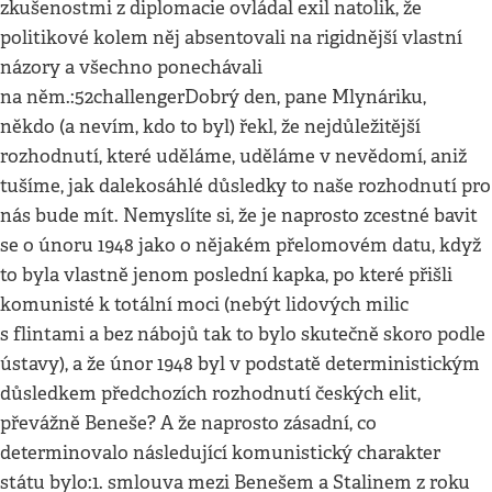
zkušenostmi z diplomacie ovládal exil natolik, že
politikové kolem něj absentovali na rigidnější vlastní
názory a všechno ponechávali
na něm.:52challengerDobrý den, pane Mlynáriku,
někdo (a nevím, kdo to byl) řekl, že nejdůležitější
rozhodnutí, které uděláme, uděláme v nevědomí, aniž
tušíme, jak dalekosáhlé důsledky to naše rozhodnutí pro
nás bude mít. Nemyslíte si, že je naprosto zcestné bavit
se o únoru 1948 jako o nějakém přelomovém datu, když
to byla vlastně jenom poslední kapka, po které přišli
komunisté k totální moci (nebýt lidových milic
s flintami a bez nábojů tak to bylo skutečně skoro podle
ústavy), a že únor 1948 byl v podstatě deterministickým
důsledkem předchozích rozhodnutí českých elit,
převážně Beneše? A že naprosto zásadní, co
determinovalo následující komunistický charakter
státu bylo:1. smlouva mezi Benešem a Stalinem z roku