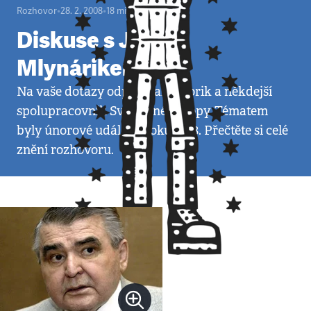
Rozhovor
•
28. 2. 2008
•
18
minut
Diskuse s Jánem
Mlynárikem
Na vaše dotazy odpovídal historik a někdejší
spolupracovník Svobodné Evropy. Tématem
byly únorové události roku 1948. Přečtěte si celé
znění rozhovoru.