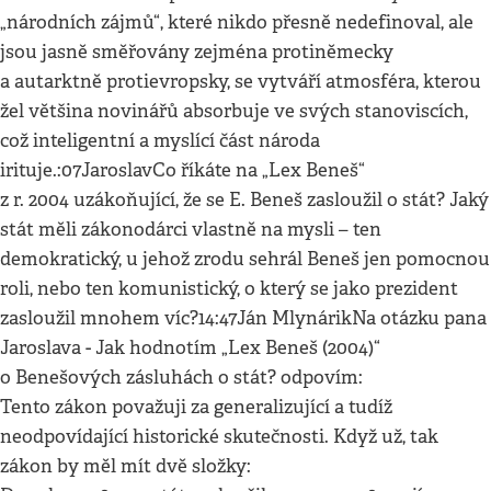
„národních zájmů“, které nikdo přesně nedefinoval, ale
jsou jasně směřovány zejména protiněmecky
a autarktně protievropsky, se vytváří atmosféra, kterou
žel většina novinářů absorbuje ve svých stanoviscích,
což inteligentní a myslící část národa
irituje.:07JaroslavCo říkáte na „Lex Beneš“
z r. 2004 uzákoňující, že se E. Beneš zasloužil o stát? Jaký
stát měli zákonodárci vlastně na mysli – ten
demokratický, u jehož zrodu sehrál Beneš jen pomocnou
roli, nebo ten komunistický, o který se jako prezident
zasloužil mnohem víc?14:47Ján MlynárikNa otázku pana
Jaroslava - Jak hodnotím „Lex Beneš (2004)“
o Benešových zásluhách o stát? odpovím:
Tento zákon považuji za generalizující a tudíž
neodpovídající historické skutečnosti. Když už, tak
zákon by měl mít dvě složky: