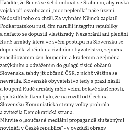
Uvádíte, že Beneš se šel domluvit se Stalinem, aby ruská
vojska při osvobození „moc neplenila“ naše území.
Nedosáhl toho co chtěl. Za vyhnání Němců zaplatil
Podkarpatskou rusí, čím narušil integritu republiky
a defacto se dopustil vlastizrady. Nezabránil ani plenění
Rudé armády, která ve svém postupu na Slovensku se
dopouštěla zločinů na civilním obyvatelstvu, zejména
znásilňováním žen, loupením a kradením a zejména
zatýkáním a odvážením do gulagů tisíců občanů
Slovenska, tehdy již občanů ČSR, z nichž většina se
nevrátila. Slovenské obyvatelstvo tedy s praxí násilí
a loupení Rudé armády mělo velmi bolavé zkušenosti,
jejichž důsledkem bylo, že na rozdíl od Čech na
Slovensku Komunistická strany volby prohrála
a zvítězila Demokratická strana.
Mluvíte o „současné mediální propagandě služebnými
novináři v České republice“ - v ovzduší obrany