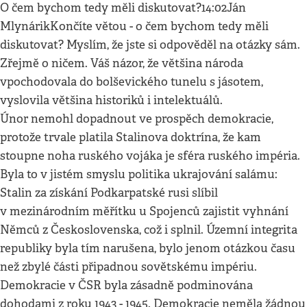
O čem bychom tedy měli diskutovat?14:02Ján
MlynárikKončíte větou - o čem bychom tedy měli
diskutovat? Myslím, že jste si odpověděl na otázky sám.
Zřejmě o ničem. Váš názor, že většina národa
vpochodovala do bolševického tunelu s jásotem,
vyslovila většina historiků i intelektuálů.
Únor nemohl dopadnout ve prospěch demokracie,
protože trvale platila Stalinova doktrína, že kam
stoupne noha ruského vojáka je sféra ruského impéria.
Byla to v jistém smyslu politika ukrajování salámu:
Stalin za získání Podkarpatské rusi slíbil
v mezinárodním měřítku u Spojenců zajistit vyhnání
Němců z Československa, což i splnil. Územní integrita
republiky byla tím narušena, bylo jenom otázkou času
než zbylé části připadnou sovětskému impériu.
Demokracie v ČSR byla zásadně podminována
dohodami z roku 1943 - 1945. Demokracie neměla žádnou