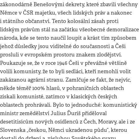
zákonodárně Benešovými dekrety, které zbavili všechny
Němce v ČSR majetku, všech lidských práv a nakonec
i státního občanství. Tento kolosální zásah proti
lidským právům stál na začátku všeobecné demoralizace
národa, kde se tento naučil loupit a krást tím způsobem
jehož důsledky jsou viditelné do současnosti a Češi
prosluli v evropském prostoru znakem zlodějství.
Poukazuje se, že v roce 1946 Češi v převážné většině
volili komunisty, že to byli sedláci, kteří nemohli volit
zakázanou agrární stranu. Zamlčuje se fakt, že nejvíc,
někde téměř 100% hlasů, v pohraničních oblastech
získali komunisté, zatímco v klasických českých
oblastech prohrávali. Bylo to jednoduché: komunistický
ministr zemědělství Julius Ďuriš přiděloval
desetitisícům nových osídlenců z Čech, Moravy, ale i ze
Slovenska „českou, Němci ukradenou půdu“, kterou
dostali do držení a zásluhou Sovětského svazu