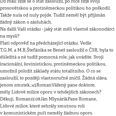
Do roku 1938 se o stát zasloužil, po roce 1938 svojí
prosovětskou a protiněmeckou politikou ho poškodil.
Takže nula od nuly pojde. Tudíž neměl být přijímán
žádný zákon o zásluhách.
Na další Vaší otázku - jaký stát měli vlastně zákonodárci
na mysli?
Platí odpověď na předcházející otázku. Vedle
T.G.M. a M.R.Štefánika se Beneš zasloužil o ČSR, byla to
důležitá a né tudíž pomocná role, jak uvádíte. Svojí
iracionální, šovinistickou, protiněmeckou politikou,
umožnil položit základy státu totalitního. O co se
zasloužil, to později vlastnoručně zničil. Žádná sláva,
jenom smutek.:45RomanVážený pane doktore,
měly Lidové milice oporu v tehdejších zákonech?
Děkuji. Roman15:08Ján MlynárikPane Romane,
Lidové milice, které sehrály smutnou roli
v komunistickém puči neměly žádnou oporu