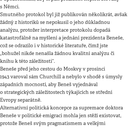
s Němci.
Smutného protokol byl již publikován několikrát, avšak
žádný z historiků se nepokusil o jeho důkladnou
analýzu, protožer interpretace protokolu dopadá
katastrofálně na myšlení a jednání prezidenta Beneše,
což se odrazilo i v historické literatuře, čímž jste
„bohužel nikde nenašla žádnou kvalitní analýzu či
knihu k této záležitosti“.
Beneše před jeho cestou do Moskvy v prosinci
1943 varoval sám Churchill a nebylo v shodě s úmysly
západních mocností, aby Beneš vyjednával
o strategických záležitostech týkajících se střední
Evropy separátně.
Alternativní politická koncepce za supremace doktora
Beneše v politické emigraci mohla jen stěží existovat,
protože Beneš svým pragmatismem a velkými