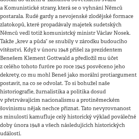
a Komunistické strany, která se o vyhnání Němců
postarala. Rudé gardy a nevojenské zlodějské formace
zlatokopů, které propadávaly majetek sudetských
Němců vedl totiž komunistcký ministr Václav Nosek.
Takže „krev a půda“ se snubily v zárodku budoucího
vítězství. Když v únoru 1948 přišel za prezidentem
Benešem Klement Gottwald a předložil mu účet
z celého tohoto furóre po roce 1945 posvěceno jeho
dekrety, co mu mohl Beneš jako morální protiargument
postavit, na co se odvolat. To si bohužel naše
historiografie, žurnalistika a politika dosud
v přetrvávajícím nacionalismu a protiněmeckém
šovinismu nějak nechce přiznat. Tato nevyrovnanost
s minulostí kamufluje celý historický výklad poválečné
doby února 1948 a všech následujících historických
událostí.