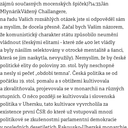
zájmů současných mocenských špiček)?14:33Ján
MlynárikVážený Challangere,
na řadu Vašich rozsáhlých otázek jste si odpověděl sám
a myslím, že docela přesně. Začal bych Vašim názorem,
že komunistický charakter státu způsobilo neumění
vládnout (českými elitami - které zde 400 let vládly
a byly násilím selektovány v otrocké mentalitě a šanci,
která se jim naskytla, nevyužily). Nemyslím, že by české
politické elity do poloviny 20. stol. byly neschopné
a nesly si pečeť „období temna“. Česká politika se od
počátku 19. stol. pomalu a s obtížemi kultivovala
a zkvalitňovala, projevovala se v monarchii na různých
stupních. O něco později se kultivovala i slovenská
politika v Uhersku, tato kultivace vyvrcholila za
existence první ČSR do které už vstupovali mnozí
politikové se zkušenostmi parlamentní demokracie
v posledních desetiletích Rakousko-Uherské monarchie.