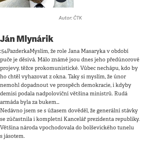
Autor: ČTK
Ján Mlynárik
:54PazderkaMyslím, že role Jana Masaryka v období
puče je děsivá. Málo známé jsou dnes jeho předúnorové
projevy, těžce prokomunistické. Vůbec nechápu, kdo by
ho chtěl vyhazovat z okna. Taky si myslím, že únor
nemohl dopadnout ve prospěch demokracie, i kdyby
demisi podala nadpoloviční většina ministrů. Rudá
armáda byla za bukem…
Nedávno jsem se s úžasem dověděl, že generální stávky
se zúčastnila i kompletní Kancelář prezidenta republiky.
Většina národa vpochodovala do bolševického tunelu
s jásotem.