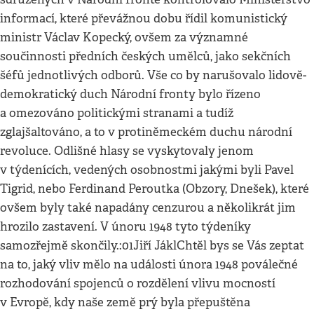
informací, které převážnou dobu řídil komunistický
ministr Václav Kopecký, ovšem za významné
součinnosti předních českých umělců, jako sekčních
šéfů jednotlivých odborů. Vše co by narušovalo lidově-
demokratický duch Národní fronty bylo řízeno
a omezováno politickými stranami a tudíž
zglajšaltováno, a to v protiněmeckém duchu národní
revoluce. Odlišné hlasy se vyskytovaly jenom
v týdenících, vedených osobnostmi jakými byli Pavel
Tigrid, nebo Ferdinand Peroutka (Obzory, Dnešek), které
ovšem byly také napadány cenzurou a několikrát jim
hrozilo zastavení. V únoru 1948 tyto týdeníky
samozřejmě skončily.:01Jiří JáklChtěl bys se Vás zeptat
na to, jaký vliv mělo na události února 1948 poválečné
rozhodování spojenců o rozdělení vlivu mocností
v Evropě, kdy naše země prý byla přepuštěna