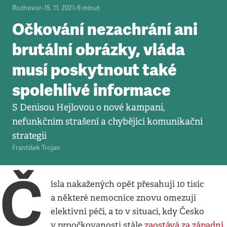
Rozhovor
•
15. 11. 2021
•
9
minut
Očkování nezachrání ani
brutální obrázky, vláda
musí poskytnout také
spolehlivé informace
S Denisou Hejlovou o nové kampani,
nefunkčním strašení a chybějící komunikační
strategii
František Trojan
Č
ísla nakažených opět přesahují 10 tisíc
a některé nemocnice znovu omezují
elektivní péči, a to v situaci, kdy Česko
v proočkovanosti stále
zaostává za západní