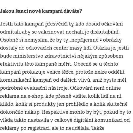
Jakou šanci nové kampani dává
te?
Jestli tato kampaň přesvědčí ty, kdo dosud očkování
odmítali, aby se vakcinovat nechali, je diskutabilní.
Osobně si nemyslím, že by ty „nepříjemné » obrázky
dostaly do očkovacích center masy lidí. Otázka je, jestli
bude ministerstvo zdravotnictví nějakým způsobem
efektivitu této kampaně měřit. Obecně se u těchto
kampaní prokazuje velice těžce, protože nelze oddělit
komunikační kampaň od dalších vlivů, aniž byste měl
podrobné evaluační nástroje. Očkování není online
reklama na e-shop, kde přesně vidíte, kolik lidí na ní
kliklo, kolik si produkty jen prohlédlo a kolik skutečně
dokončilo nákup. Respektive mohlo by být, pokud by to
vláda takto nastavila v celkové digitální komunikaci od
reklamy po registraci, ale to neudělala. Takže