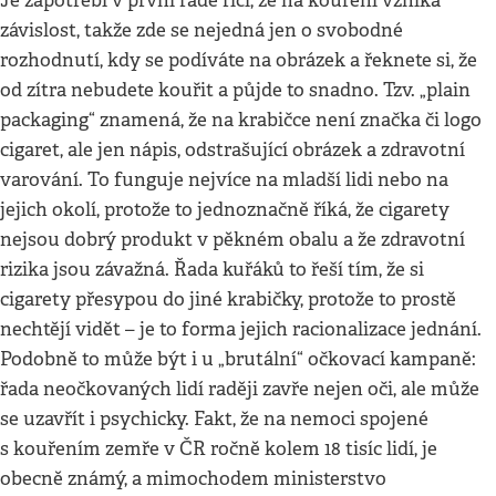
Je zapotřebí v první řadě říci, že na kouření vzniká
závislost, takže zde se nejedná jen o svobodné
rozhodnutí, kdy se podíváte na obrázek a řeknete si, že
od zítra nebudete kouřit a půjde to snadno. Tzv. „plain
packaging“ znamená, že na krabičce není značka či logo
cigaret, ale jen nápis, odstrašující obrázek a zdravotní
varování. To funguje nejvíce na mladší lidi nebo na
jejich okolí, protože to jednoznačně říká, že cigarety
nejsou dobrý produkt v pěkném obalu a že zdravotní
rizika jsou závažná. Řada kuřáků to řeší tím, že si
cigarety přesypou do jiné krabičky, protože to prostě
nechtějí vidět – je to forma jejich racionalizace jednání.
Podobně to může být i u „brutální“ očkovací kampaně:
řada neočkovaných lidí raději zavře nejen oči, ale může
se uzavřít i psychicky. Fakt, že na nemoci spojené
s kouřením zemře v ČR ročně kolem 18 tisíc lidí, je
obecně známý, a mimochodem ministerstvo