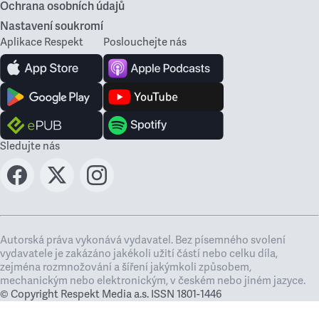
Ochrana osobních údajů
Nastavení soukromí
Aplikace Respekt
Poslouchejte nás
Sledujte nás
Autorská práva vykonává vydavatel. Bez písemného svolení
vydavatele je zakázáno jakékoli užití částí nebo celku díla,
zejména rozmnožování a šíření jakýmkoli způsobem,
mechanickým nebo elektronickým, v českém nebo jiném jazyce.
© Copyright Respekt Media a.s. ISSN 1801-1446