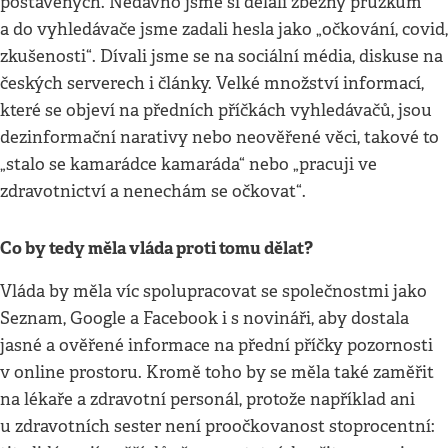
postavených. Nedávno jsme si dělali zběžný průzkum
a do vyhledávače jsme zadali hesla jako „očkování, covid,
zkušenosti“. Dívali jsme se na sociální média, diskuse na
českých serverech i články. Velké množství informací,
které se objeví na předních příčkách vyhledávačů, jsou
dezinformační narativy nebo neověřené věci, takové to
„stalo se kamarádce kamaráda“ nebo „pracuji ve
zdravotnictví a nenechám se očkovat“.
Co by tedy měla vláda proti tomu dělat?
Vláda by měla víc spolupracovat se společnostmi jako
Seznam, Google a Facebook i s novináři, aby dostala
jasné a ověřené informace na přední příčky pozornosti
v online prostoru. Kromě toho by se měla také zaměřit
na lékaře a zdravotní personál, protože například ani
u zdravotních sester není proočkovanost stoprocentní: