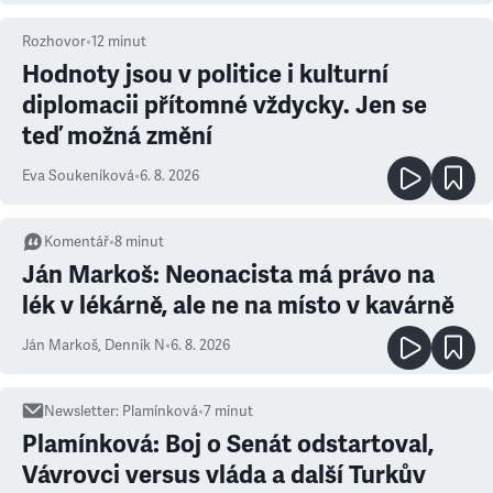
Rozhovor
•
12
minut
Hodnoty jsou v politice i kulturní
diplomacii přítomné vždycky. Jen se
teď možná změní
Eva Soukeníková
•
6. 8. 2026
Komentář
•
8
minut
Ján Markoš: Neonacista má právo na
lék v lékárně, ale ne na místo v kavárně
Ján Markoš
,
Denník N
•
6. 8. 2026
Newsletter
:
Plamínková
•
7
minut
Plamínková: Boj o Senát odstartoval,
Vávrovci versus vláda a další Turkův