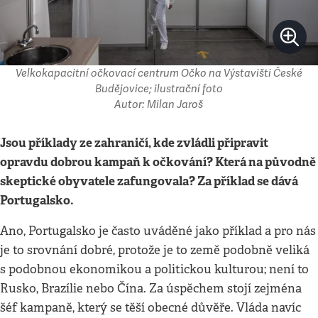
Velkokapacitní očkovací centrum Očko na Výstavišti České
Budějovice; ilustrační foto
Autor: Milan Jaroš
Jsou příklady ze zahraničí, kde zvládli připravit
opravdu dobrou kampaň k očkování
? Kter
á na původně
skeptické obyvatele zafungovala? Za příklad se dává
Portugalsko.
Ano, Portugalsko je často uváděné jako příklad a pro nás
je to srovnání dobré, protože je to země podobně veliká
s podobnou ekonomikou a politickou kulturou; není to
Rusko, Brazílie nebo Čína. Za úspěchem stojí zejména
šéf kampaně, který se těší obecné důvěře. Vláda navíc