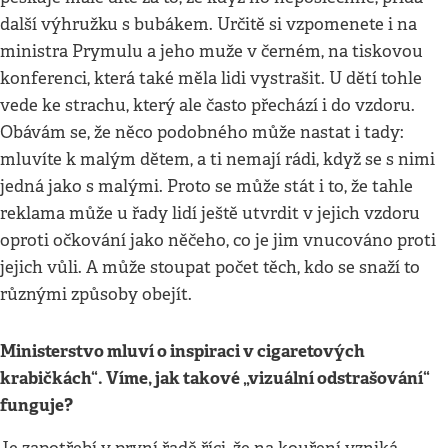
další výhružku s bubákem. Určitě si vzpomenete i na
ministra Prymulu a jeho muže v černém, na tiskovou
konferenci, která také měla lidi vystrašit. U dětí tohle
vede ke strachu, který ale často přechází i do vzdoru.
Obávám se, že něco podobného může nastat i tady:
mluvíte k malým dětem, a ti nemají rádi, když se s nimi
jedná jako s malými. Proto se může stát i to, že tahle
reklama může u řady lidí ještě utvrdit v jejich vzdoru
oproti očkování jako něčeho, co je jim vnucováno proti
jejich vůli. A může stoupat počet těch, kdo se snaží to
různými způsoby obejít.
Ministerstvo mluví o inspiraci v cigaretových
krabičkách
“
. Víme, jak takové „vizuální odstrašo
vání“
funguje?