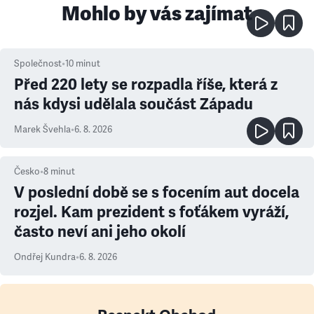
Mohlo by vás zajímat
Společnost
•
10
minut
Před 220 lety se rozpadla říše, která z
nás kdysi udělala součást Západu
Marek Švehla
•
6. 8. 2026
Česko
•
8
minut
V poslední době se s focením aut docela
rozjel. Kam prezident s foťákem vyráží,
často neví ani jeho okolí
Ondřej Kundra
•
6. 8. 2026