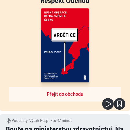
Respekt Obchod
Přejít do obchodu
Podcasty
:
Výtah Respektu
•
17 minut
Bouře na ministerstvu zdravotnictví. Na