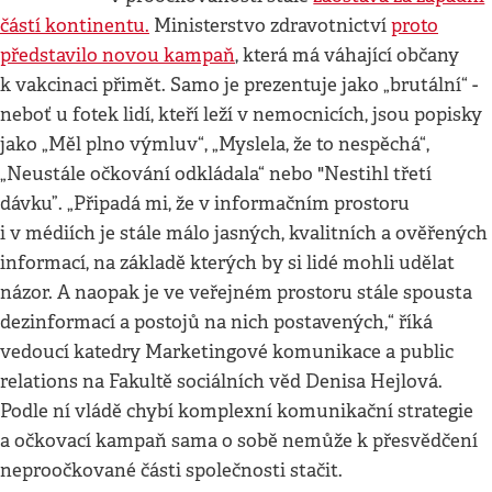
částí kontinentu.
Ministerstvo zdravotnictví
proto
představilo novou kampaň
, která má váhající občany
k vakcinaci přimět. Samo je prezentuje jako „brutální“ -
neboť u fotek lidí, kteří leží v nemocnicích, jsou popisky
jako „Měl plno výmluv“, „Myslela, že to nespěchá“,
„Neustále očkování odkládala“ nebo "Nestihl třetí
dávku”. „Připadá mi, že v informačním prostoru
i v médiích je stále málo jasných, kvalitních a ověřených
informací, na základě kterých by si lidé mohli udělat
názor. A naopak je ve veřejném prostoru stále spousta
dezinformací a postojů na nich postavených,“ říká
vedoucí katedry Marketingové komunikace a public
relations na Fakultě sociálních věd Denisa Hejlová.
Podle ní vládě chybí komplexní komunikační strategie
a očkovací kampaň sama o sobě nemůže k přesvědčení
neproočkované části společnosti stačit.