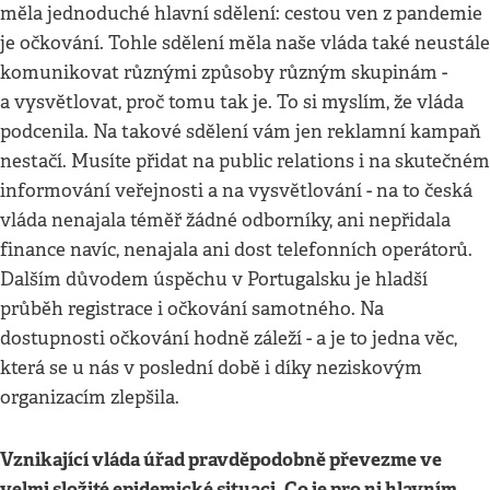
měla jednoduché hlavní sdělení: cestou ven z pandemie
je očkování. Tohle sdělení měla naše vláda také neustále
komunikovat různými způsoby různým skupinám -
a vysvětlovat, proč tomu tak je. To si myslím, že vláda
podcenila. Na takové sdělení vám jen reklamní kampaň
nestačí. Musíte přidat na public relations i na skutečném
informování veřejnosti a na vysvětlování - na to česká
vláda nenajala téměř žádné odborníky, ani nepřidala
finance navíc, nenajala ani dost telefonních operátorů.
Dalším důvodem úspěchu v Portugalsku je hladší
průběh registrace i očkování samotného. Na
dostupnosti očkování hodně záleží - a je to jedna věc,
která se u nás v poslední době i díky neziskovým
organizacím zlepšila.
Vznikající vláda úřad pravděpodobně převezme ve
velmi složité epidemické situaci. Co je pro ni hlavním