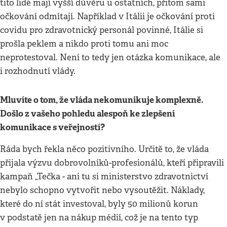
tito lidé mají vyšší důvěru u ostatních, přitom sami
očkování odmítají. Například v Itálii je očkování proti
covidu pro zdravotnický personál povinné, Itálie si
prošla peklem a nikdo proti tomu ani moc
neprotestoval. Není to tedy jen otázka komunikace, ale
i rozhodnutí vlády.
Mluvíte o tom, že vláda nekomunikuje komplexně.
Došlo z vašeho pohledu alespoň ke zlepšení
komunikace s veřejností
?
Ráda bych řekla něco pozitivního. Určitě to, že vláda
přijala výzvu dobrovolníků-profesionálů, kteří připravili
kampaň „Tečka - ani tu si ministerstvo zdravotnictví
nebylo schopno vytvořit nebo vysoutěžit. Náklady,
které do ní stát investoval, byly 50 milionů korun
v podstatě jen na nákup médií, což je na tento typ