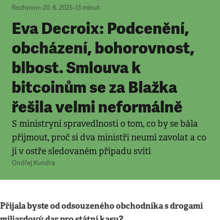
Rozhovor
•
20. 6. 2025
•
13
minut
Eva Decroix: Podcenění,
obcházení, bohorovnost,
blbost. Smlouva k
bitcoinům se za Blažka
řešila velmi neformálně
S ministryní spravedlnosti o tom, co by se bála
přijmout, proč si dva ministři neumí zavolat a co
jí v ostře sledovaném případu svítí
Ondřej Kundra
Přijala byste od odsouzeného obchodníka s drogami
miliardový dar pro státní kasu?