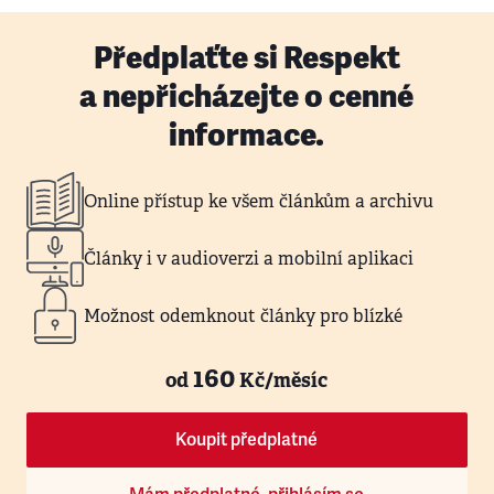
Předplaťte si Respekt
a nepřicházejte o cenné
informace.
Online přístup ke všem článkům a archivu
Články i v audioverzi a mobilní aplikaci
Možnost odemknout články pro blízké
160
od
Kč/měsíc
Koupit předplatné