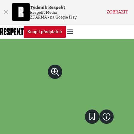
Týdeník Respekt
×
ZOBRAZIT
Respekt Media
ZDARMA - na Google Play
Koupit předplatné