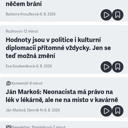
něčem brání
Barbora Kroužková
•
6. 8. 2026
Rozhovor
•
12
minut
Hodnoty jsou v politice i kulturní
diplomacii přítomné vždycky. Jen se
teď možná změní
Eva Soukeníková
•
6. 8. 2026
Komentář
•
8
minut
Ján Markoš: Neonacista má právo na
lék v lékárně, ale ne na místo v kavárně
Ján Markoš
,
Denník N
•
6. 8. 2026
Newsletter
:
Plamínková
•
7
minut