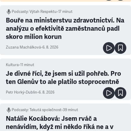
Podcasty
:
Výtah Respektu
•
17 minut
Bouře na ministerstvu zdravotnictví. Na
analýzu o efektivitě zaměstnanců padl
skoro milion korun
Zuzana Machálková
•
6. 8. 2026
Kultura
•
11
minut
Je divné říci, že jsem si užil pohřeb. Pro
ten Glenův to ale platilo stoprocentně
Petr Horký
•
Dublin
•
6. 8. 2026
Podcasty
:
Tekutá společnost
•
39 minut
Natálie Kocábová: Jsem rváč a
nenávidím, když mi někdo říká ne a v