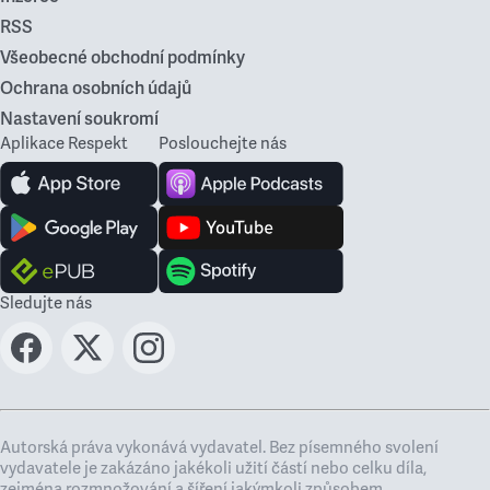
RSS
Všeobecné obchodní podmínky
Ochrana osobních údajů
Nastavení soukromí
Aplikace Respekt
Poslouchejte nás
Sledujte nás
Autorská práva vykonává vydavatel. Bez písemného svolení
vydavatele je zakázáno jakékoli užití částí nebo celku díla,
zejména rozmnožování a šíření jakýmkoli způsobem,