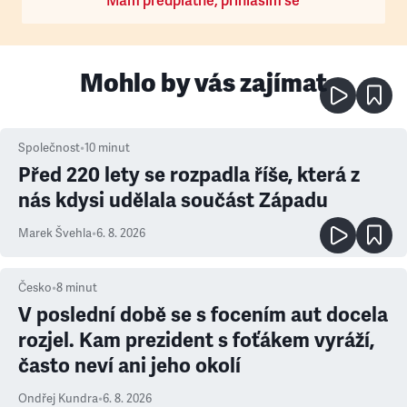
Mám předplatné, přihlásím se
Mohlo by vás zajímat
Společnost
•
10
minut
Před 220 lety se rozpadla říše, která z
nás kdysi udělala součást Západu
Marek Švehla
•
6. 8. 2026
Česko
•
8
minut
V poslední době se s focením aut docela
rozjel. Kam prezident s foťákem vyráží,
často neví ani jeho okolí
Ondřej Kundra
•
6. 8. 2026