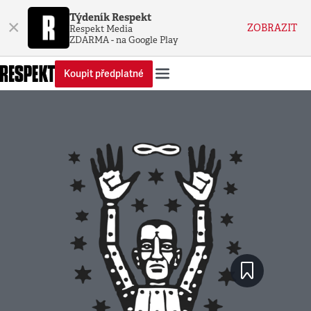
Týdeník Respekt
×
ZOBRAZIT
Respekt Media
ZDARMA - na Google Play
Koupit předplatné