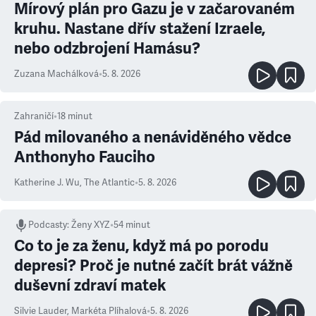
Mírový plán pro Gazu je v začarovaném
kruhu. Nastane dřív stažení Izraele,
nebo odzbrojení Hamásu?
Zuzana Machálková
•
5. 8. 2026
Zahraničí
•
18
minut
Pád milovaného a nenáviděného vědce
Anthonyho Fauciho
Katherine J. Wu
,
The Atlantic
•
5. 8. 2026
Podcasty
:
Ženy XYZ
•
54 minut
Co to je za ženu, když má po porodu
depresi? Proč je nutné začít brát vážně
duševní zdraví matek
Silvie Lauder
,
Markéta Plíhalová
•
5. 8. 2026