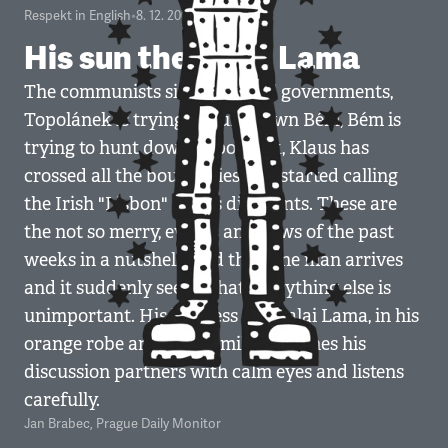
Respekt in English
•
8. 12. 2008
•
2
minuty
His sun the Dalai Lama
The communists sit in regional governments,
Topolánek is trying to hunt down Bém, Bém is
trying to hunt down Topolánek, Klaus has
crossed all the boundaries and started calling
the Irish "Lisbon" rebels dissidents. These are
the not so merry, events and news of the past
weeks in a nutshell. And then one man arrives
and it suddenly seems that everything else is
unimportant. His holiness the Dalai Lama, in his
orange robe and peak, smiles, watches his
discussion partners with calm eyes and listens
carefully.
Jan Brabec
,
Prague Daily Monitor