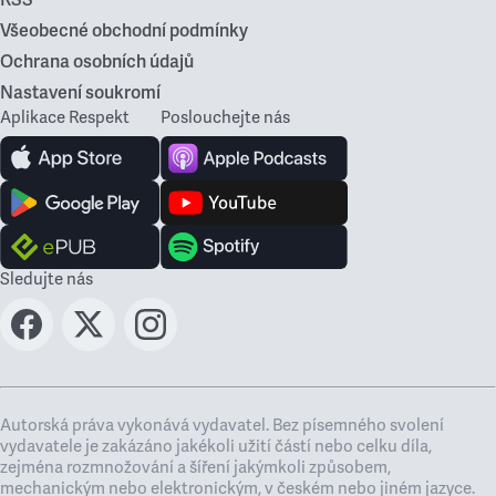
RSS
Všeobecné obchodní podmínky
Ochrana osobních údajů
Nastavení soukromí
Aplikace Respekt
Poslouchejte nás
Sledujte nás
Autorská práva vykonává vydavatel. Bez písemného svolení
vydavatele je zakázáno jakékoli užití částí nebo celku díla,
zejména rozmnožování a šíření jakýmkoli způsobem,
mechanickým nebo elektronickým, v českém nebo jiném jazyce.