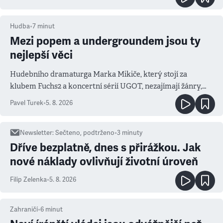
Hudba
•
7
minut
Mezi popem a undergroundem jsou ty
nejlepší věci
Hudebního dramaturga Marka Mikiče, který stojí za
klubem Fuchs2 a koncertní sérií UGOT, nezajímají žánry,
ale atmosféra
Pavel Turek
•
5. 8. 2026
Newsletter
:
Sečteno, podtrženo
•
3
minuty
Dříve bezplatně, dnes s přirážkou. Jak
nové náklady ovlivňují životní úroveň
Filip Zelenka
•
5. 8. 2026
Zahraničí
•
6
minut