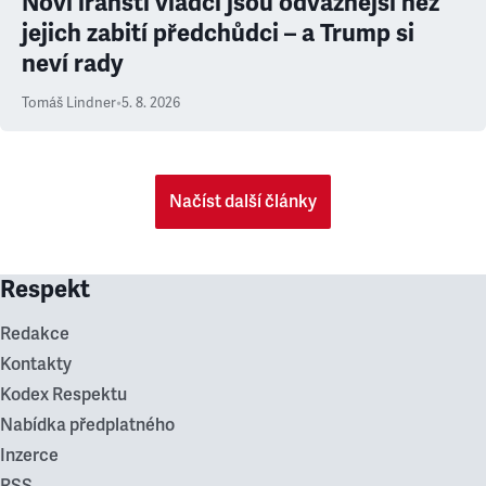
Noví íránští vládci jsou odvážnější než
jejich zabití předchůdci – a Trump si
neví rady
Tomáš Lindner
•
5. 8. 2026
Načíst další články
Respekt
Redakce
Kontakty
Kodex Respektu
Nabídka předplatného
Inzerce