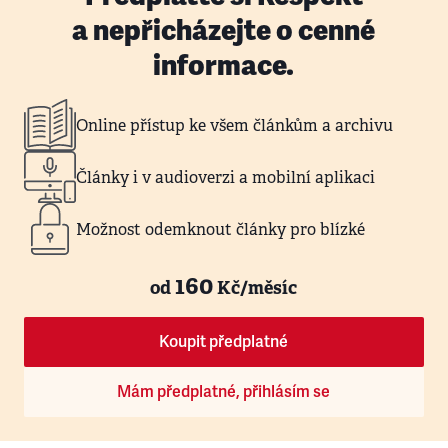
a nepřicházejte o cenné
informace.
Online přístup ke všem článkům a archivu
Články i v audioverzi a mobilní aplikaci
Možnost odemknout články pro blízké
160
od
Kč/měsíc
Koupit předplatné
Mám předplatné, přihlásím se