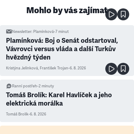
Mohlo by vás zajímat
Newsletter
:
Plamínková
•
7
minut
Plamínková: Boj o Senát odstartoval,
Vávrovci versus vláda a další Turkův
hvězdný týden
Kristýna Jelínková
,
František Trojan
•
6. 8. 2026
Ranní postřeh
•
2
minuty
Tomáš Brolík: Karel Havlíček a jeho
elektrická morálka
Tomáš Brolík
•
6. 8. 2026