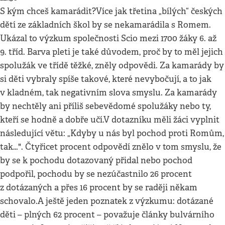
S kým chceš kamarádit?Více jak třetina „bílých“ českých
dětí ze základních škol by se nekamarádila s Romem.
Ukázal to výzkum společnosti Scio mezi 1700 žáky 6. až
9. tříd. Barva pleti je také důvodem, proč by to měl jejich
spolužák ve třídě těžké, zněly odpovědi. Za kamarády by
si děti vybraly spíše takové, které nevybočují, a to jak
v kladném, tak negativním slova smyslu. Za kamarády
by nechtěly ani příliš sebevědomé spolužáky nebo ty,
kteří se hodně a dobře učí.V dotazníku měli žáci vyplnit
následující větu: „Kdyby u nás byl pochod proti Romům,
tak…". Čtyřicet procent odpovědí znělo v tom smyslu, že
by se k pochodu dotazovaný přidal nebo pochod
podpořil, pochodu by se nezúčastnilo 26 procent
z dotázaných a přes 16 procent by se raději někam
schovalo.A ještě jeden poznatek z výzkumu: dotázané
děti – plných 62 procent – považuje články bulvárního