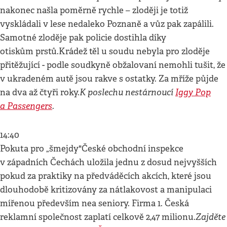
nakonec našla poměrně rychle – zloději je totiž
vyskládali v lese nedaleko Poznaně a vůz pak zapálili.
Samotné zloděje pak policie dostihla díky
otiskům prstů.Krádež těl u soudu nebyla pro zloděje
přitěžující - podle soudkyně obžalovaní nemohli tušit, že
v ukradeném autě jsou rakve s ostatky. Za mříže půjde
K poslechu nestárnoucí
Iggy Pop
na dva až čtyři roky.
a Passengers
.
14:40
Pokuta pro „šmejdy"České obchodní inspekce
v západních Čechách uložila jednu z dosud nejvyšších
pokud za praktiky na předváděcích akcích, které jsou
dlouhodobě kritizovány za nátlakovost a manipulaci
mířenou především nea seniory. Firma 1. Česká
Zajděte
reklamní společnost zaplatí celkově 2,47 milionu.