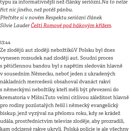
Na to nelze
typu za informativnější než články seriózní.
říct nic jiného, než potěš pánbu.
Přečtěte si v novém Respektu seriózní článek
Silvie Lauder
Čeští Romové pod hákovým křížem
.
13:44
Ze zlodějů aut zloději nebožtíkůV Polsku byl dnes
vynesen rozsudek nad zloději aut. Soudní proces
s pětičlennou bandou byl s napětím sledován hlavně
v sousedním Německu, neboť jeden z ukradených
nákladních mercedesů obsahoval dvanáct rakví
s německými nebožtíky, kteří měli být převezeni do
krematoria v Míšni.Tuto velmi citlivou záležitost hlavně
pro rodiny pozůstalých řešil i německý evangelický
biskup, jenž vyzýval na přelomu roku, kdy se krádež
udála, prostřednictvím televize zloděje, aby prozradili,
kam odcizené rakve ukryli. Polská policie je ale všechny