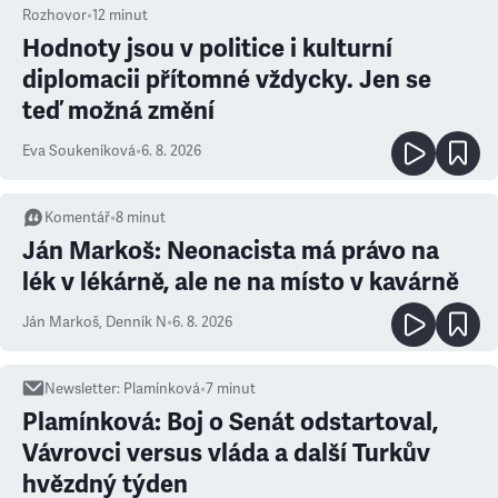
Rozhovor
•
12
minut
Hodnoty jsou v politice i kulturní
diplomacii přítomné vždycky. Jen se
teď možná změní
Eva Soukeníková
•
6. 8. 2026
Komentář
•
8
minut
Ján Markoš: Neonacista má právo na
lék v lékárně, ale ne na místo v kavárně
Ján Markoš
,
Denník N
•
6. 8. 2026
Newsletter
:
Plamínková
•
7
minut
Plamínková: Boj o Senát odstartoval,
Vávrovci versus vláda a další Turkův
hvězdný týden