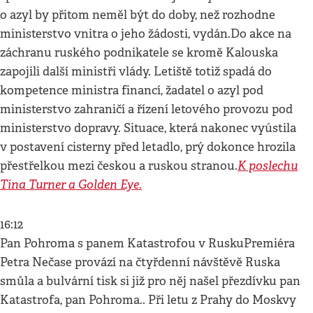
o azyl by přitom neměl být do doby, než rozhodne
ministerstvo vnitra o jeho žádosti, vydán.Do akce na
záchranu ruského podnikatele se kromě Kalouska
zapojili další ministři vlády. Letiště totiž spadá do
kompetence ministra financí, žadatel o azyl pod
ministerstvo zahraničí a řízení letového provozu pod
ministerstvo dopravy. Situace, která nakonec vyústila
v postavení cisterny před letadlo, prý dokonce hrozila
K poslechu
přestřelkou mezi českou a ruskou stranou.
Tina Turner a Golden Eye.
16:12
Pan Pohroma s panem Katastrofou v RuskuPremiéra
Petra Nečase provází na čtyřdenní návštěvě Ruska
smůla a bulvární tisk si již pro něj našel přezdívku pan
Katastrofa, pan Pohroma.. Při letu z Prahy do Moskvy