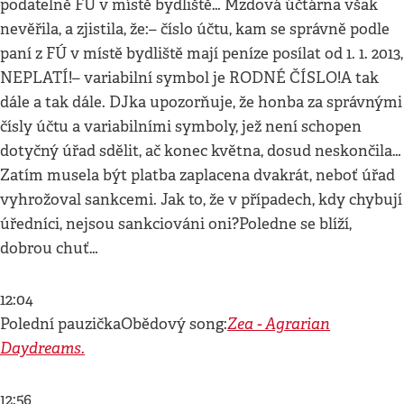
podatelně FÚ v místě bydliště… Mzdová účtárna však
nevěřila, a zjistila, že:– číslo účtu, kam se správně podle
paní z FÚ v místě bydliště mají peníze posílat od 1. 1. 2013,
NEPLATÍ!– variabilní symbol je RODNÉ ČÍSLO!A tak
dále a tak dále. DJka upozorňuje, že honba za správnými
čísly účtu a variabilními symboly, jež není schopen
dotyčný úřad sdělit, ač konec května, dosud neskončila…
Zatím musela být platba zaplacena dvakrát, neboť úřad
vyhrožoval sankcemi. Jak to, že v případech, kdy chybují
úředníci, nejsou sankciováni oni?Poledne se blíží,
dobrou chuť…
12:04
Zea - Agrarian
Polední pauzičkaObědový song:
Daydreams.
12:56