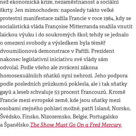
než ekonomická krize, nezaměstnanost a sociální
škrty. Jen mimochodem: naposledy takto velké
protestní manifestace zažila Francie v roce 1984, kdy se
socialistická vláda Françoise Mitterranda snažila vnutit
laickou výuku i do soukromých škol; tehdy se jednalo
o omezení svobody a výsledkem byla téměř
dvoumilionová demonstrace v Paříži. Prezident
nakonec legislativní iniciativu své vlády sám
odvolal. Podle všeho ale zvrácení zákona
homosexuálniích sňatků nyní nehrozí. Jeho podpora
podle posledních průzkumů poklesla, ale i tak sňatky
gayů a leseb schvaluje 53 procent Francouzů. Kromě
Francie mezi evropské země, kde jsou sňatky mezi
osobami stejného pohlaví možné, patří Island, Norsko,
Švédsko, Finsko, Nizozemsko, Belgie, Portugalsko
The Show Must Go On a Fred Mercury.
a Španělsko.