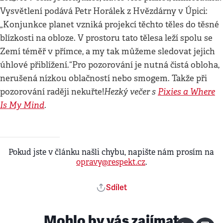
Vysvětlení podává Petr Horálek z Hvězdárny v Úpici:
„Konjunkce planet vzniká projekcí těchto těles do těsné
blízkosti na obloze. V prostoru tato tělesa leží spolu se
Zemí téměř v přímce, a my tak můžeme sledovat jejich
úhlové přiblížení.“Pro pozorování je nutná čistá obloha,
nerušená nízkou oblačností nebo smogem. Takže při
Hezký večer s
Pixies a Where
pozorování raději nekuřte!
Is My Mind
.
Pokud jste v článku našli chybu, napište nám prosím na
opravy@respekt.cz
.
Sdílet
Mohlo by vás zajímat