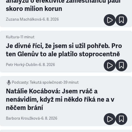
analýzu o efektivitě zaměstnanců padl
skoro milion korun
Zuzana Machálková
•
6. 8. 2026
Kultura
•
11
minut
Je divné říci, že jsem si užil pohřeb. Pro
ten Glenův to ale platilo stoprocentně
Petr Horký
•
Dublin
•
6. 8. 2026
Podcasty
:
Tekutá společnost
•
39 minut
Natálie Kocábová: Jsem rváč a
nenávidím, když mi někdo říká ne a v
něčem brání
Barbora Kroužková
•
6. 8. 2026