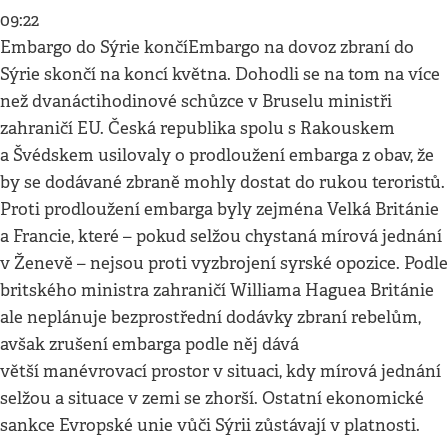
09:22
Embargo do Sýrie končíEmbargo na dovoz zbraní do
Sýrie skončí na koncí května. Dohodli se na tom na více
než dvanáctihodinové schůzce v Bruselu ministři
zahraničí EU. Česká republika spolu s Rakouskem
a Švédskem usilovaly o prodloužení embarga z obav, že
by se dodávané zbraně mohly dostat do rukou teroristů.
Proti prodloužení embarga byly zejména Velká Británie
a Francie, které – pokud selžou chystaná mírová jednání
v Ženevě – nejsou proti vyzbrojení syrské opozice. Podle
britského ministra zahraničí Williama Haguea Británie
ale neplánuje bezprostřední dodávky zbraní rebelům,
avšak zrušení embarga podle něj dává
větší manévrovací prostor v situaci, kdy mírová jednání
selžou a situace v zemi se zhorší. Ostatní ekonomické
sankce Evropské unie vůči Sýrii zůstávají v platnosti.