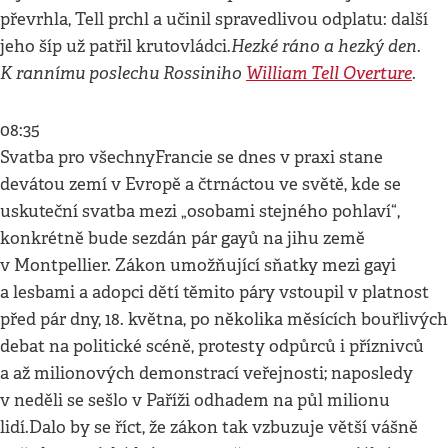
převrhla, Tell prchl a učinil spravedlivou odplatu: další
Hezké ráno a hezký den.
jeho šíp už patřil krutovládci.
K rannímu poslechu Rossiniho
William Tell Overture
.
08:35
Svatba pro všechnyFrancie se dnes v praxi stane
devátou zemí v Evropě a čtrnáctou ve světě, kde se
uskuteční svatba mezi „osobami stejného pohlaví“,
konkrétně bude sezdán pár gayů na jihu země
v Montpellier. Zákon umožňující sňatky mezi gayi
a lesbami a adopci dětí těmito páry vstoupil v platnost
před pár dny, 18. května, po několika měsících bouřlivých
debat na politické scéně, protesty odpůrců i příznivců
a až milionových demonstrací veřejnosti; naposledy
v neděli se sešlo v Paříži odhadem na půl milionu
lidí.Dalo by se říct, že zákon tak vzbuzuje větší vášně