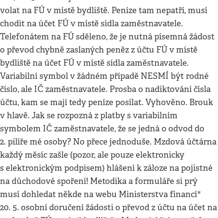
volat na FÚ v místě bydliště. Peníze tam nepatří, musí
chodit na účet FÚ v místě sídla zaměstnavatele.
Telefonátem na FÚ sděleno, že je nutná písemná žádost
o převod chybně zaslaných peněz z účtu FÚ v místě
bydliště na účet FÚ v místě sídla zaměstnavatele.
Variabilní symbol v žádném případě NESMÍ být rodné
číslo, ale IČ zaměstnavatele. Prosba o nadiktování čísla
účtu, kam se mají tedy peníze posílat. Vyhověno. Brouk
v hlavě. Jak se rozpozná z platby s variabilním
symbolem IČ zaměstnavatele, že se jedná o odvod do
2. pilíře mé osoby? No přece jednoduše. Mzdová účtárna
každý měsíc zašle (pozor, ale pouze elektronicky
s elektronickým podpisem) hlášení k záloze na pojistné
na důchodové spoření! Metodika a formuláře si prý
musí dohledat někde na webu Ministerstva financí*
20. 5. osobní doručení žádosti o převod z účtu na účet na