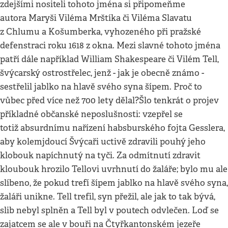
zdejšími nositeli tohoto jména si připomeňme
autora Maryši Viléma Mrštíka či Viléma Slavatu
z Chlumu a Košumberka, vyhozeného při pražské
defenstraci roku 1618 z okna. Mezi slavné tohoto jména
patří dále například William Shakespeare či Vilém Tell,
švýcarský ostrostřelec, jenž - jak je obecně známo -
sestřelil jablko na hlavě svého syna šípem. Proč to
vůbec před více než 700 lety dělal?Šlo tenkrát o projev
příkladné občanské neposlušnosti: vzepřel se
totiž absurdnímu nařízení habsburského fojta Gesslera,
aby kolemjdoucí Švýcaři uctivě zdravili pouhý jeho
klobouk napíchnutý na tyči. Za odmítnutí zdravit
kloubouk hrozilo Tellovi uvrhnutí do žaláře; bylo mu ale
slíbeno, že pokud trefí šípem jablko na hlavě svého syna,
žaláři unikne. Tell trefil, syn přežil, ale jak to tak bývá,
slib nebyl splněn a Tell byl v poutech odvlečen. Loď se
zajatcem se ale v bouři na Čtyřkantonském jezeře