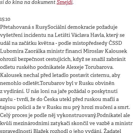
si do kina na dokument
Šmejdi
.
15:10
Přetahovaná s RusySociální demokracie požaduje
vyšetření incidentu na Letišti Václava Havla, který se
udál na začátku května - podle místopředsedy ČSSD
Lubomíra Zaorálka ministr financí Miroslav Kalousek
ohrozil bezpečnost cestujících, když se snažil zabránit
odletu ruského podnikatele Alexeje Torubarova.
Kalousek nechal před letadlo postavit cisternu, aby
nemohlo odletět.Torubarov byl v Rusku obviněn
z vydírání. U nás loni na jaře požádal o poskytnutí
azylu - tvrdí, že do Česka utekl před ruskou mafií a
tajnou policií a že v Rusku mu prý hrozí mučení a smrt.
Celý proces je podle něj vykonstruovaný.Podnikatel ale
kvůli mezinárodními zatykači skončil ve vazbě a ministr
spravedlnosti Blažek rozhodl o jeho vydání. Žadatel