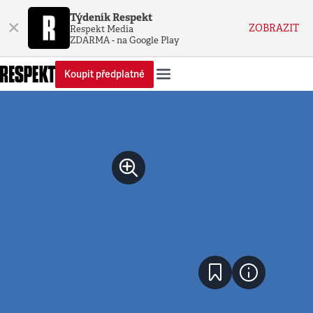
Týdeník Respekt
×
ZOBRAZIT
Respekt Media
ZDARMA - na Google Play
Koupit předplatné