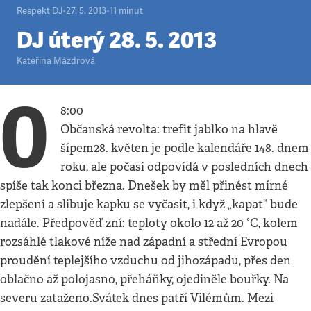
Respekt DJ
•
27. 5. 2013
•
11
minut
DJ úterý 28. 5. 2013
Kateřina Mázdrová
0
8:00
Občanská revolta: trefit jablko na hlavě
šípem28. květen je podle kalendáře 148. dnem
roku, ale počasí odpovídá v posledních dnech
spíše tak konci března. Dnešek by měl přinést mírné
zlepšení a slibuje kapku se vyčasit, i když „kapat“ bude
nadále. Předpověď zní: teploty okolo 12 až 20 °C, kolem
rozsáhlé tlakové níže nad západní a střední Evropou
proudění teplejšího vzduchu od jihozápadu, přes den
oblačno až polojasno, přeháňky, ojediněle bouřky. Na
severu zataženo.Svátek dnes patří Vilémům. Mezi