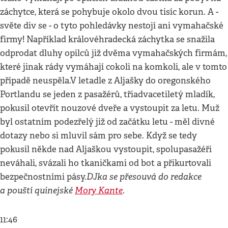
záchytce, která se pohybuje okolo dvou tisíc korun. A -
světe div se - o tyto pohledávky nestojí ani vymahačské
firmy! Například královéhradecká záchytka se snažila
odprodat dluhy opilců již dvěma vymahačských firmám,
které jinak rády vymáhají cokoli na komkoli, ale v tomto
případě neuspěla.V letadle z Aljašky do oregonského
Portlandu se jeden z pasažérů, třiadvacetiletý mladík,
pokusil otevřít nouzové dveře a vystoupit za letu. Muž
byl ostatním podezřelý již od začátku letu - měl divné
dotazy nebo si mluvil sám pro sebe. Když se tedy
pokusil někde nad Aljaškou vystoupit, spolupasažéři
neváhali, svázali ho tkaničkami od bot a přikurtovali
DJka se přesouvá do redakce
bezpečnostními pásy.
a pouští quinejské
Mory Kante
.
11:46