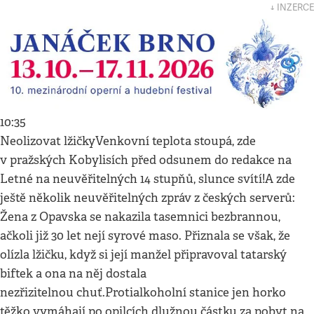
↓ INZERCE
10:35
Neolizovat lžičkyVenkovní teplota stoupá, zde
v pražských Kobylisích před odsunem do redakce na
Letné na neuvěřitelných 14 stupňů, slunce svítí!A zde
ještě několik neuvěřitelných zpráv z českých serverů:
Žena z Opavska se nakazila tasemnici bezbrannou,
ačkoli již 30 let nejí syrové maso. Přiznala se však, že
olízla lžičku, když si její manžel připravoval tatarský
biftek a ona na něj dostala
nezřizitelnou chuť.Protialkoholní stanice jen horko
těžko vymáhají po opilcích dlužnou částku za pobyt na