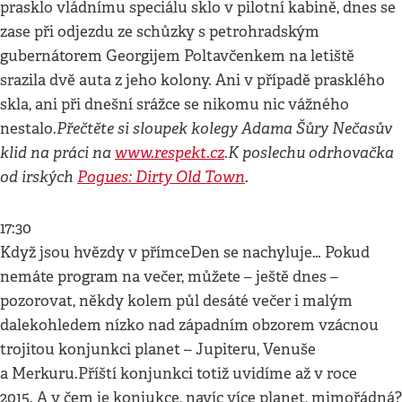
prasklo vládnímu speciálu sklo v pilotní kabině, dnes se
zase při odjezdu ze schůzky s petrohradským
gubernátorem Georgijem Poltavčenkem na letiště
srazila dvě auta z jeho kolony. Ani v případě prasklého
skla, ani při dnešní srážce se nikomu nic vážného
Přečtěte si sloupek kolegy Adama Šůry Nečasův
nestalo.
klid na práci na
www.respekt.cz
.
K poslechu odrhovačka
od irských
Pogues: Dirty Old Town
.
17:30
Když jsou hvězdy v přímceDen se nachyluje… Pokud
nemáte program na večer, můžete – ještě dnes –
pozorovat, někdy kolem půl desáté večer i malým
dalekohledem nízko nad západním obzorem vzácnou
trojitou konjunkci planet – Jupiteru, Venuše
a Merkuru.Příští konjunkci totiž uvidíme až v roce
2015. A v čem je konjukce, navíc více planet, mimořádná?