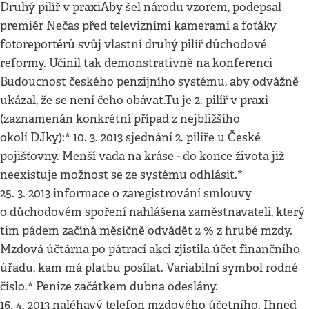
Druhý pilíř v praxiAby šel národu vzorem, podepsal
premiér Nečas před televizními kamerami a foťáky
fotoreportérů svůj vlastní druhý pilíř důchodové
reformy. Učinil tak demonstrativně na konferenci
Budoucnost českého penzijního systému, aby odvážně
ukázal, že se není čeho obávat.Tu je 2. pilíř v praxi
(zaznamenán konkrétní případ z nejbližšího
okolí DJky):* 10. 3. 2013 sjednání 2. pilíře u České
pojišťovny. Menší vada na kráse - do konce života již
neexistuje možnost se ze systému odhlásit.*
25. 3. 2013 informace o zaregistrování smlouvy
o důchodovém spoření nahlášena zaměstnavateli, který
tím pádem začíná měsíčně odvádět 2 % z hrubé mzdy.
Mzdová účtárna po pátrací akci zjistila účet finančního
úřadu, kam má platbu posílat. Variabilní symbol rodné
číslo.* Peníze začátkem dubna odeslány.
16. 4. 2013 naléhavý telefon mzdového účetního. Ihned