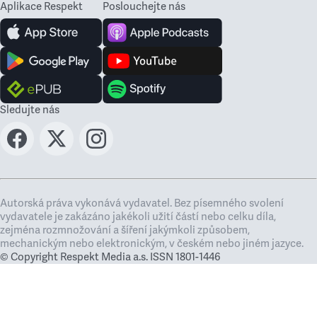
Aplikace Respekt
Poslouchejte nás
Sledujte nás
Autorská práva vykonává vydavatel. Bez písemného svolení
vydavatele je zakázáno jakékoli užití částí nebo celku díla,
zejména rozmnožování a šíření jakýmkoli způsobem,
mechanickým nebo elektronickým, v českém nebo jiném jazyce.
© Copyright Respekt Media a.s. ISSN 1801-1446