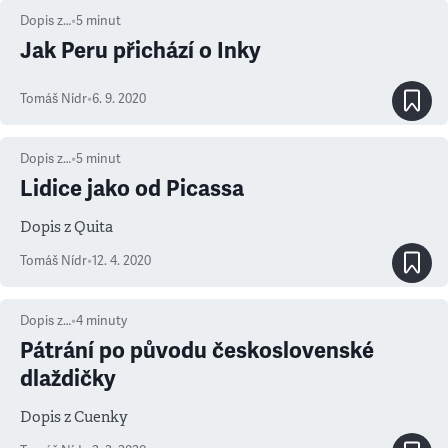
Dopis z…
•
5
minut
Jak Peru přichází o Inky
Tomáš Nídr
•
6. 9. 2020
Dopis z…
•
5
minut
Lidice jako od Picassa
Dopis z Quita
Tomáš Nídr
•
12. 4. 2020
Dopis z…
•
4
minuty
Pátrání po původu československé
dlaždičky
Dopis z Cuenky