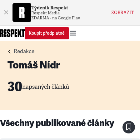
Týdeník Respekt
×
ZOBRAZIT
Respekt Media
ZDARMA - na Google Play
Koupit předplatné
Redakce
Tomáš Nídr
30
napsaných článků
Všechny publikované články