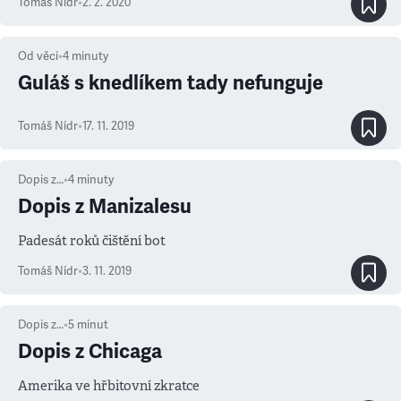
Tomáš Nídr
•
2. 2. 2020
Od věci
•
4
minuty
Guláš s knedlíkem tady nefunguje
Tomáš Nídr
•
17. 11. 2019
Dopis z…
•
4
minuty
Dopis z Manizalesu
Padesát roků čištění bot
Tomáš Nídr
•
3. 11. 2019
Dopis z…
•
5
minut
Dopis z Chicaga
Amerika ve hřbitovní zkratce