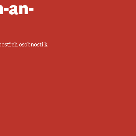
n-an-
ostřeh osobností k