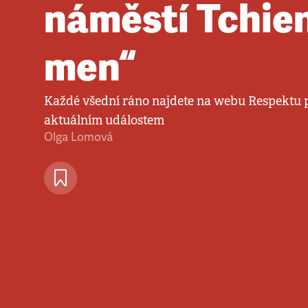
náměstí Tchie
men“
Každé všední ráno najdete na webu Respektu p
aktuálním událostem
Olga Lomová