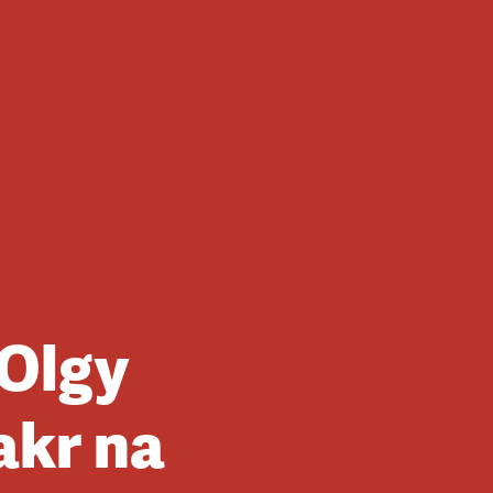
 Olgy
akr na