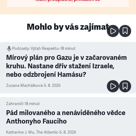
Mohlo by vás zajímat
Podcasty
:
Výtah Respektu
•
18 minut
Mírový plán pro Gazu je v začarovaném
kruhu. Nastane dřív stažení Izraele,
nebo odzbrojení Hamásu?
Zuzana Machálková
•
5. 8. 2026
Zahraničí
•
18
minut
Pád milovaného a nenáviděného vědce
Anthonyho Fauciho
Katherine J. Wu
,
The Atlantic
•
5. 8. 2026