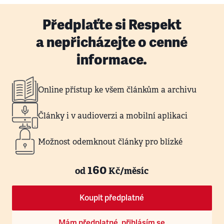
Předplaťte si Respekt
a nepřicházejte o cenné
informace.
Online přístup ke všem článkům a archivu
Články i v audioverzi a mobilní aplikaci
Možnost odemknout články pro blízké
160
od
Kč/měsíc
Koupit předplatné
Mám předplatné, přihlásím se