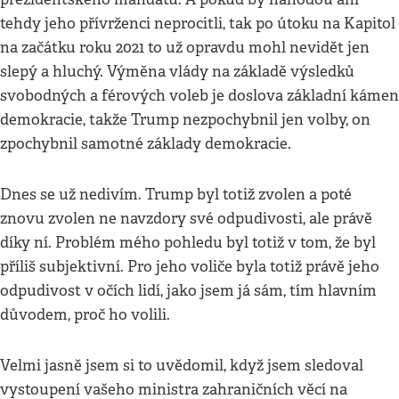
tehdy jeho přívrženci neprocitli, tak po útoku na Kapitol
na začátku roku 2021 to už opravdu mohl nevidět jen
slepý a hluchý. Výměna vlády na základě výsledků
svobodných a férových voleb je doslova základní kámen
demokracie, takže Trump nezpochybnil jen volby, on
zpochybnil samotné základy demokracie.
Dnes se už nedivím. Trump byl totiž zvolen a poté
znovu zvolen ne navzdory své odpudivosti, ale právě
díky ní. Problém mého pohledu byl totiž v tom, že byl
příliš subjektivní. Pro jeho voliče byla totiž právě jeho
odpudivost v očích lidí, jako jsem já sám, tím hlavním
důvodem, proč ho volili.
Velmi jasně jsem si to uvědomil, když jsem sledoval
vystoupení vašeho ministra zahraničních věcí na