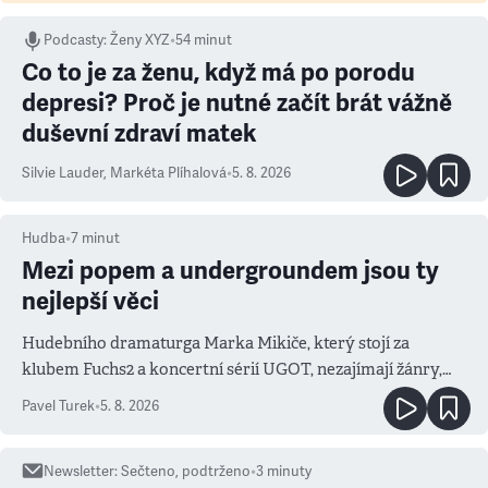
Podcasty
:
Ženy XYZ
•
54 minut
Co to je za ženu, když má po porodu
depresi? Proč je nutné začít brát vážně
duševní zdraví matek
Silvie Lauder
,
Markéta Plíhalová
•
5. 8. 2026
Hudba
•
7
minut
Mezi popem a undergroundem jsou ty
nejlepší věci
Hudebního dramaturga Marka Mikiče, který stojí za
klubem Fuchs2 a koncertní sérií UGOT, nezajímají žánry,
ale atmosféra
Pavel Turek
•
5. 8. 2026
Newsletter
:
Sečteno, podtrženo
•
3
minuty