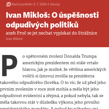
Ranní postřeh
•
3. 7. 2026
•
2
minuty
Ivan Mikloš: O úspěšnosti
odpudivých politiků
aneb Proč se jet nechat vypískat do Strážnice
Ivan Mikloš
P
o opětovném zvolení Donalda Trumpa
americkým prezidentem mi stále vrtalo
hlavou, jak je možné, že většina amerických
voličů si (znovu) zvolila za prezidenta
takového odpudivého člověka. O to víc, že ​​už před jeho
prvním zvolením v roce 2016 mohla a měla být jeho
odpudivost evidentní a zřejmá, a pokud nebyla, tak se
měla takovou stát v důsledku výkonu jeho prvního
prezidentského mandátu. A pokud by náhodou ani