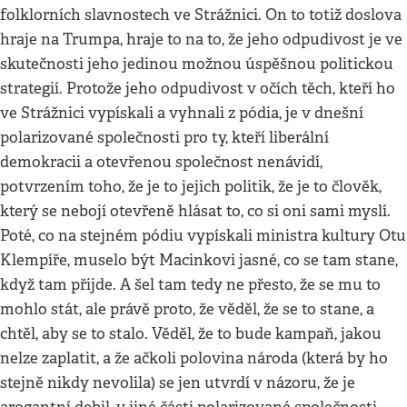
folklorních slavnostech ve Strážnici. On to totiž doslova
hraje na Trumpa, hraje to na to, že jeho odpudivost je ve
skutečnosti jeho jedinou možnou úspěšnou politickou
strategií. Protože jeho odpudivost v očích těch, kteří ho
ve Strážnici vypískali a vyhnali z pódia, je v dnešní
polarizované společnosti pro ty, kteří liberální
demokracii a otevřenou společnost nenávidí,
potvrzením toho, že je to jejich politik, že je to člověk,
který se nebojí otevřeně hlásat to, co si oni sami myslí.
Poté, co na stejném pódiu vypískali ministra kultury Otu
Klempíře, muselo být Macinkovi jasné, co se tam stane,
když tam přijde. A šel tam tedy ne přesto, že se mu to
mohlo stát, ale právě proto, že věděl, že se to stane, a
chtěl, aby se to stalo. Věděl, že to bude kampaň, jakou
nelze zaplatit, a že ačkoli polovina národa (která by ho
stejně nikdy nevolila) se jen utvrdí v názoru, že je