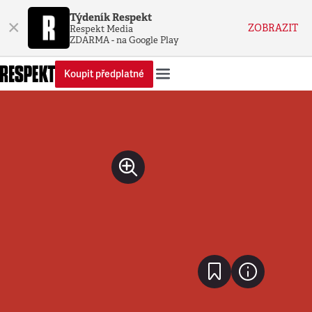
Týdeník Respekt
×
ZOBRAZIT
Respekt Media
ZDARMA - na Google Play
Koupit předplatné