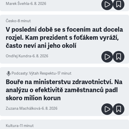
Marek Švehla
•
6. 8. 2026
Česko
•
8
minut
V poslední době se s focením aut docela
rozjel. Kam prezident s foťákem vyráží,
často neví ani jeho okolí
Ondřej Kundra
•
6. 8. 2026
Podcasty
:
Výtah Respektu
•
17 minut
Bouře na ministerstvu zdravotnictví. Na
analýzu o efektivitě zaměstnanců padl
skoro milion korun
Zuzana Machálková
•
6. 8. 2026
Kultura
•
11
minut