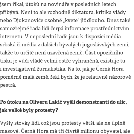
jsem říkal, útoků na novináře v posledních letech
přibývá. Není to ale rozhodně diktatura, kritika vlády
nebo Djukanoviće osobně „kvete“ již dlouho. Dnes také
samozřejmě řada lidí čerpá informace prostřednictvím
internetu. V neposlední řadě jsou k dispozici média
srbská či média z dalších bývalých jugoslávských zemí,
takže to určitě není uzavřená země. Část opozičního
tisku je vůči vládě velmi ostře vyhraněná, existuje tu
i investigativní žurnalistika. Na to, jak je Černá Hora
poměrně malá země, řekl bych, že je relativně názorově
pestrá.
Po útoku na Oliveru Lakić vyšli demonstranti do ulic,
jak velké byly protesty?
Vyšly stovky lidí, což jsou protesty větší, ale ne úplně
masové. Černá Hora má tři čtvrtě milionu obyvatel, ale