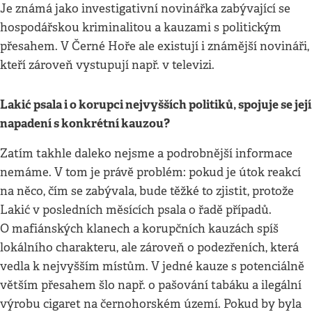
Je známá jako investigativní novinářka zabývající se
hospodářskou kriminalitou a kauzami s politickým
přesahem. V Černé Hoře ale existují i známější novináři,
kteří zároveň vystupují např. v televizi.
Lakić psala i o korupci nejvyšších politiků, spojuje se její
napadení s konkrétní kauzou?
Zatím takhle daleko nejsme a podrobnější informace
nemáme. V tom je právě problém: pokud je útok reakcí
na něco, čím se zabývala, bude těžké to zjistit, protože
Lakić v posledních měsících psala o řadě případů.
O mafiánských klanech a korupčních kauzách spíš
lokálního charakteru, ale zároveň o podezřeních, která
vedla k nejvyšším místům. V jedné kauze s potenciálně
větším přesahem šlo např. o pašování tabáku a ilegální
výrobu cigaret na černohorském území. Pokud by byla