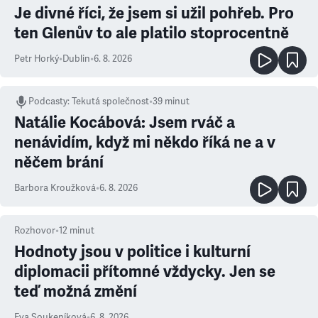
Je divné říci, že jsem si užil pohřeb. Pro
ten Glenův to ale platilo stoprocentně
Petr Horký
•
Dublin
•
6. 8. 2026
Podcasty
:
Tekutá společnost
•
39 minut
Natálie Kocábová: Jsem rváč a
nenávidím, když mi někdo říká ne a v
něčem brání
Barbora Kroužková
•
6. 8. 2026
Rozhovor
•
12
minut
Hodnoty jsou v politice i kulturní
diplomacii přítomné vždycky. Jen se
teď možná změní
Eva Soukeníková
•
6. 8. 2026