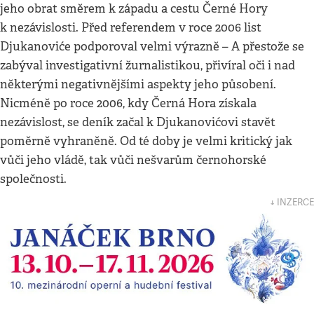
jeho obrat směrem k západu a cestu Černé Hory
k nezávislosti. Před referendem v roce 2006 list
Djukanoviće podporoval velmi výrazně – A přestože se
zabýval investigativní žurnalistikou, přivíral oči i nad
některými negativnějšími aspekty jeho působení.
Nicméně po roce 2006, kdy Černá Hora získala
nezávislost, se deník začal k Djukanovićovi stavět
poměrně vyhraněně. Od té doby je velmi kritický jak
vůči jeho vládě, tak vůči nešvarům černohorské
společnosti.
↓ INZERCE