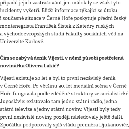
případů jejich zastrašování, jen málokdy se však tyto
incidenty vyšetří. Bližší informace týkající se útoku
i současné situace v Černé Hoře poskytuje přední český
montenegrista František Šístek z Katedry ruských
a východoevropských studií Fakulty sociálních věd na
Univerzitě Karlově.
Čím se zabývá deník Vijesti, v němž působí postřelená
novinářka Olivera Lakić?
Vijesti existuje 20 let a byl to první nezávislý deník
v Černé Hoře. Po většinu 90. let mediální scéna v Černé
Hoře fungovala podle zděděné struktury ze socialistické
Jugoslávie: existovalo tam jedno státní rádio, jedna
státní televize a jedny státní noviny. Vijesti byly tedy
první nezávislé noviny, později následovaly ještě další.
Zpočátku podporovaly spíš vládu premiéra Djukanoviće,