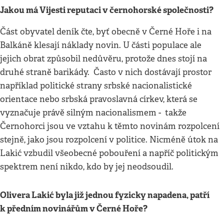
Jakou má Vijesti reputaci v černohorské společnosti?
Část obyvatel deník čte, byť obecně v Černé Hoře i na
Balkáně klesají náklady novin. U části populace ale
jejich obrat způsobil nedůvěru, protože dnes stojí na
druhé straně barikády. Často v nich dostávají prostor
například politické strany srbské nacionalistické
orientace nebo srbská pravoslavná církev, která se
vyznačuje právě silným nacionalismem - takže
Černohorci jsou ve vztahu k těmto novinám rozpolcení
stejně, jako jsou rozpolcení v politice. Nicméně útok na
Lakić vzbudil všeobecné pobouření a napříč politickým
spektrem není nikdo, kdo by jej neodsoudil.
Olivera Lakić byla již jednou fyzicky napadena, patří
k předním novinářům v Černé Hoře?