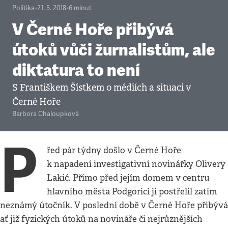
Politika
•
21. 5. 2018
•
6
minut
V Černé Hoře přibývá
útoků vůči žurnalistům, ale
diktatura to není
S Františkem Šístkem o médiích a situaci v
Černé Hoře
Barbora Chaloupková
P
řed pár týdny došlo v Černé Hoře
k napadení investigativní novinářky Olivery
Lakić. Přímo před jejím domem v centru
hlavního města Podgorici ji postřelil zatím
neznámý útočník. V poslední době v Černé Hoře přibývá
ať již fyzických útoků na novináře či nejrůznějších