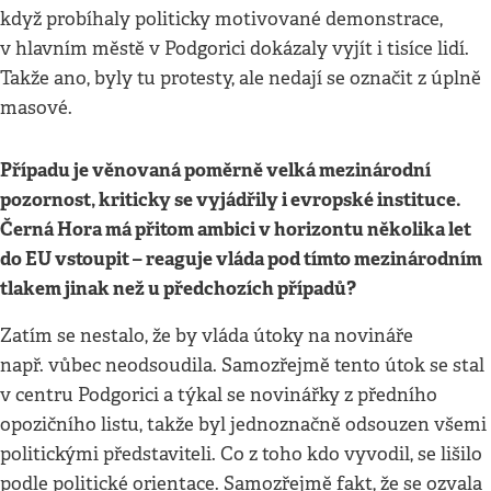
když probíhaly politicky motivované demonstrace,
v hlavním městě v Podgorici dokázaly vyjít i tisíce lidí.
Takže ano, byly tu protesty, ale nedají se označit z úplně
masové.
Případu je věnovaná poměrně velká mezinárodní
pozornost, kriticky se vyjádřily i evropské instituce.
Černá Hora má přitom ambici v horizontu několika let
do EU vstoupit – reaguje vláda pod tímto mezinárodním
tlakem jinak než u předchozích případů?
Zatím se nestalo, že by vláda útoky na novináře
např. vůbec neodsoudila. Samozřejmě tento útok se stal
v centru Podgorici a týkal se novinářky z předního
opozičního listu, takže byl jednoznačně odsouzen všemi
politickými představiteli. Co z toho kdo vyvodil, se lišilo
podle politické orientace. Samozřejmě fakt, že se ozvala