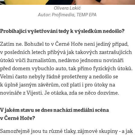
Olivera Lakić
Autor: Profimedia, TEMP EPA
Probíhající vyšetřování tedy k výsledkům nedošlo?
Zatím ne. Bohužel to v Černé Hoře není jediný případ,
v posledních letech přibývá jak takových zastrašujících
útoků vůči žurnalistům, nedávno jednomu novináři
před domem vybuchlo auto, tak přímo fyzických útoků.
Velmi často nebyly řádně prošetřeny a nedošlo se
k úplně jasným závěrům, což platí i pro útoky na
novináře z Vijesti. Je otázka, zda se něco dozvíme.
V jakém stavu se dnes nachází mediální scéna
v Černé Hoře?
Samozřejmě jsou tu různé tlaky, zájmové skupiny - a jak