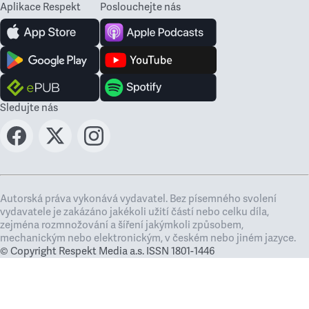
Aplikace Respekt
Poslouchejte nás
Sledujte nás
Autorská práva vykonává vydavatel. Bez písemného svolení
vydavatele je zakázáno jakékoli užití částí nebo celku díla,
zejména rozmnožování a šíření jakýmkoli způsobem,
mechanickým nebo elektronickým, v českém nebo jiném jazyce.
© Copyright Respekt Media a.s. ISSN 1801-1446