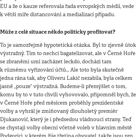
EU a že o kauze referovala řada evropských médií, vede
k větší míře distancování a medializaci případu.
Může z celé situace někdo politicky profitovat?
To je samozřejmě hypotetická otázka. Byl to zjevně útok
výstražný. Tím to nechci bagatelizovat, ale v Černé Hoře
se zbraněmi umí zacházet leckdo, dochází tam
k různému vyřizování účtů… Ale toto byla skutečně
jedna rána tak, aby Oliveru Lakić nezabila, byla celkem
jasně „pouze“ výstražná. Budeme-li přemýšlet o tom,
komu by to v tuto chvíli vyhovovalo, připomněl bych, že
v Černé Hoře před měsícem proběhly prezidentské
volby a vyhrál je zmiňovaný dlouholetý premiér
Djukanović, který je i předsedou vládnoucí strany. Teď
se chystají volby obecní včetně voleb v hlavním městě
Podgorici, v kterém žije třetina obyvatel, takže jsou pro