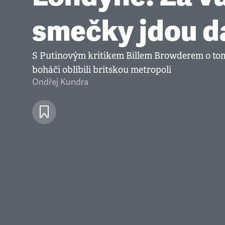
smečky jdou da
S Putinovým kritikem Billem Browderem o tom,
boháči oblíbili britskou metropoli
Ondřej Kundra