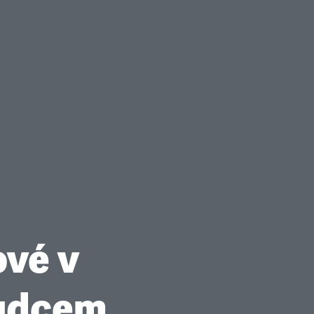
ové v
vůdcem