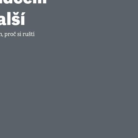
lší
 proč si ruští