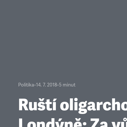
Politika
•
14. 7. 2018
•
5
minut
Ruští oligarch
Londýně: Za 